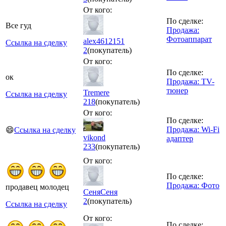
От кого:
По сделке:
Все гуд
Продажа:
Фотоаппарат
alex4612151
Ссылка на сделку
2
(покупатель)
От кого:
По сделке:
ок
Продажа: TV-
тюнер
Tremere
Ссылка на сделку
218
(покупатель)
От кого:
По сделке:
Продажа: Wi-Fi
😄
Ссылка на сделку
vikond
адаптер
233
(покупатель)
От кого:
По сделке:
Продажа: Фото
продавец молодец
СеняСеня
2
(покупатель)
Ссылка на сделку
От кого:
По сделке: