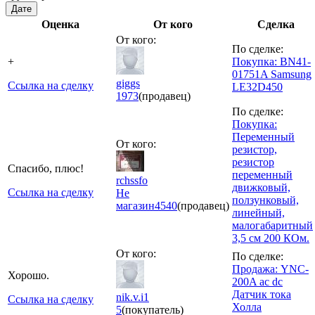
Дате
Оценка
От кого
Сделка
От кого:
По сделке:
+
Покупка: BN41-
01751A Samsung
giggs
Ссылка на сделку
LE32D450
1973
(продавец)
По сделке:
Покупка:
Переменный
От кого:
резистор,
резистор
Спасибо, плюс!
переменный
rchssfo
движковый,
Ссылка на сделку
Не
ползунковый,
магазин
4540
(продавец)
линейный,
малогабаритный
3,5 см 200 КОм.
От кого:
По сделке:
Продажа: YNC-
Хорошо.
200A ac dc
Датчик тока
nik.v.i1
Ссылка на сделку
Холла
5
(покупатель)