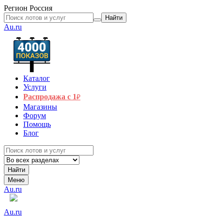
Регион
Россия
Найти
Au.ru
Каталог
Услуги
Распродажа с 1
₽
Магазины
Форум
Помощь
Блог
Найти
Меню
Au.ru
Au.ru