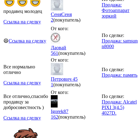
Продажа:
Фотоаппарат
продавец молодец
СеняСеня
зоркий
2
(покупатель)
Ссылка на сделку
От кого:
По сделке:
😄
Ссылка на сделку
Продажа: samsun
n8000
Лаовай
561
(покупатель)
От кого:
Все нормально
По сделке:
отлично
Продажа: память
Петрович 45
Ссылка на сделку
1
(покупатель)
От кого:
Все отлично,спасибо
По сделке:
продавцу за
Продажа: Alcatel
добросовестность )
PIXI 3(4.5)
Igorek87
4027D.
162
(покупатель)
Ссылка на сделку