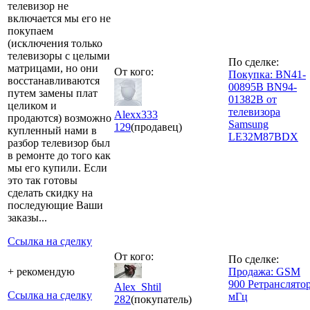
телевизор не
включается мы его не
покупаем
(исключения только
телевизоры с целыми
По сделке:
матрицами, но они
От кого:
Покупка: BN41-
восстанавливаются
00895B BN94-
путем замены плат
01382B от
целиком и
телевизора
Alexx333
продаются) возможно
Samsung
129
(продавец)
купленный нами в
LE32M87BDX
разбор телевизор был
в ремонте до того как
мы его купили. Если
это так готовы
сделать скидку на
последующие Ваши
заказы...
Ссылка на сделку
От кого:
По сделке:
+ рекомендую
Продажа: GSM
900 Ретранслято
Alex_Shtil
Ссылка на сделку
мГц
282
(покупатель)