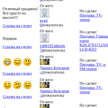
От кого:
Отличный продавец!
По сделке:
Всё просто на
Продажа: TV-
высоте!!!
тюнер
gvg4
0
(покупатель)
Ссылка на сделку
От кого:
По сделке:
Продажа: Главна
Порядок
плата
KDL47XS712AN
14091953dbrnjh
Ссылка на сделку
LCD-KD3
74
(покупатель)
От кого:
По сделке:
Продажа: TV- и
Даниил Колганов
FM-тюнер
-1
(покупатель)
Ссылка на сделку
От кого:
По сделке:
Продажа: TV-
Даниил Колганов
тюнер
-1
(покупатель)
Ссылка на сделку
От кого:
По сделке: