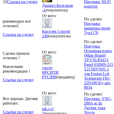
🙂
Ссылка на сделку
Продажа: Wi-Fi
Даниил Колганов
адаптер
-1
(покупатель)
От кого:
По сделке:
рекомендую всё
Продажа:
отлично!
машинка moser
Киселёв Сергей
Typ1170
Ссылка на сделку
240
(покупатель)
По сделке:
Покупка:
Основная плата
От кого:
Сделка прошла
(Main Board)
отлично !
TP.V56.PA671
Panel 618MS-215
Наилучшие
yarcity
T215HVN01.1
рекомендации !
ЯРСИТИ
для Fusion Lcd
РУС
999
(продавец)
Телевизор Fltv-
Ссылка на сделку
22N100 Б/у арт.
8034
От кого:
По сделке:
Все хорошо. Датчик
Продажа: YNC-
работает.
200A ac dc
Датчик тока
nik.v.i1
Ссылка на сделку
Холла
5
(покупатель)