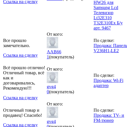
Ссылка на сделку
HW26 для
Samsung Lcd
Телевизор
Lt32E310
T32E310Ex Б/у
арт. 9467
От кого:
Все прошло
По сделке:
замечательно.
Продажа: Панел
V236H1-LE2
AAB66
Ссылка на сделку
1
(покупатель)
Всё прошло отлично!
От кого:
Отличный товар, всё
По сделке:
как и
Продажа: Wi-Fi
договаривались,
адаптер
gvg4
Рекомендую!!!
0
(покупатель)
Ссылка на сделку
От кого:
Отличный товар и
По сделке:
продавец! Спасибо!
Продажа: TV- и
FM-тюнер
gvg4
Ссылка на сделку
0
(покупатель)