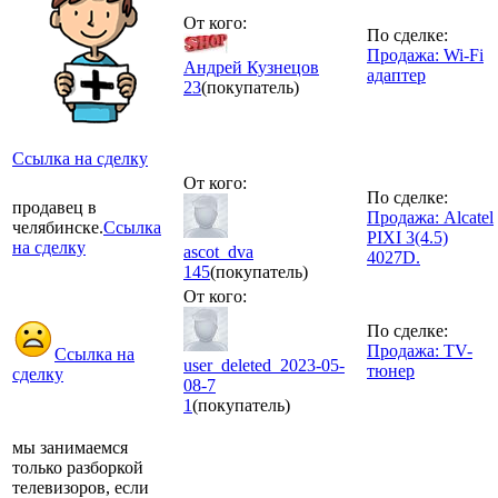
От кого:
По сделке:
Продажа: Wi-Fi
Андрей Кузнецов
адаптер
23
(покупатель)
Ссылка на сделку
От кого:
По сделке:
продавец в
Продажа: Alcatel
челябинске.
Ссылка
PIXI 3(4.5)
на сделку
ascot_dva
4027D.
145
(покупатель)
От кого:
По сделке:
Продажа: TV-
Ссылка на
user_deleted_2023-05-
тюнер
сделку
08-7
1
(покупатель)
мы занимаемся
только разборкой
телевизоров, если