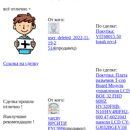
всё отлично +
От кого:
По сделке:
Покупка:
VIT68015.50
user_deleted_2022-11-
logah rev:4
19-2
514
(продавец)
Ссылка на сделку
По сделке:
Покупка: Плата
разъемов T-con
Board Модуль
управления LCD
BOE 32 FHD
От кого:
60HZ
Сделка прошла
HV320FHB-
отлично !
N10/HV480FH2-
Наилучшие
600 47-6021043
yarcity
рекомендации !
панели LCD CY-
ЯРСИТИ
GJ032BGEV1H
РУС
999
(продавец)