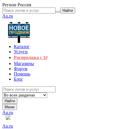
Регион
Россия
Найти
Au.ru
Каталог
Услуги
Распродажа с 1
₽
Магазины
Форум
Помощь
Блог
Найти
Меню
Au.ru
Au.ru