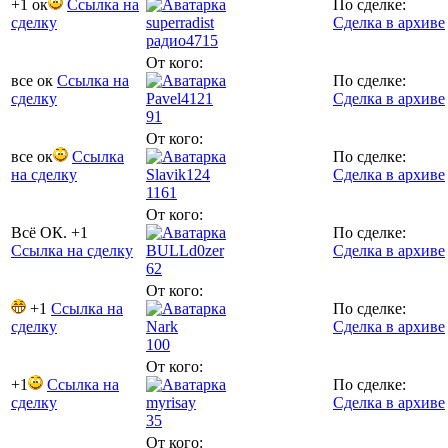
+1 ок
Ссылка на
По сделке:
сделку
superradist
Сделка в архиве
радио
4715
От кого:
все ок
Ссылка на
По сделке:
сделку
Pavel4121
Сделка в архиве
91
От кого:
все ок
Ссылка
По сделке:
на сделку
Slavik124
Сделка в архиве
1161
От кого:
Всё ОК. +1
По сделке:
Ссылка на сделку
BULLd0zer
Сделка в архиве
62
От кого:
+1
Ссылка на
По сделке:
сделку
Nark
Сделка в архиве
100
От кого:
+1
Ссылка на
По сделке:
сделку
myrisay
Сделка в архиве
35
От кого: