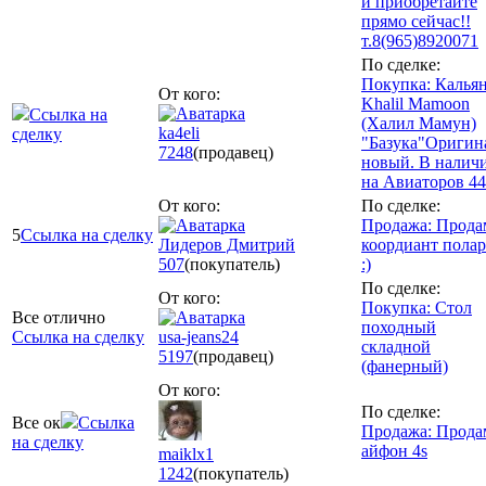
и приобретайте
прямо сейчас!!
т.8(965)8920071
По сделке:
Покупка: Калья
От кого:
Khalil Mamoon
Ссылка на
(Халил Мамун)
ka4eli
сделку
"Базука"Оригин
7248
(продавец)
новый. В налич
на Авиаторов 44
От кого:
По сделке:
Продажа: Прода
5
Ссылка на сделку
Лидеров Дмитрий
коордиант полар
507
(покупатель)
:)
По сделке:
От кого:
Покупка: Стол
Все отлично
походный
Ссылка на сделку
usa-jeans24
складной
5197
(продавец)
(фанерный)
От кого:
По сделке:
Все ок
Ссылка
Продажа: Прода
на сделку
айфон 4s
maiklx1
1242
(покупатель)