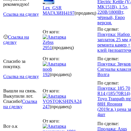
Electric Kettle (V-
рекомендую!
MK151B), 1.5л,
Lex_GSR
220В/1800Вт,
МАГАЗИН
4197
(продавец)
Ссылка на сделку
чёрный, Евро
версия.
По сделке:
От кого:
Покупка: Набор
🙂
Ссылка на
заплаток 25 мм 
сделку
Zebss
ремонта камер +
2951
(продавец)
клей (велоаптеч
От кого:
По сделке:
Спасибо за
Покупка: Звуко
покупку.
noob
Сигналы клаксо
192
(продавец)
Волга
Ссылка на сделку
По сделке:
Покупка: 185 70
Вышли на связь.
От кого:
R14 (185/70R14)
Выкупили лот.
Toyo Tranpath m
Спасибо!
Ссылка
VOSTOKSHINA24
88H Япония
на сделку
247
(продавец)
(2019г.в.) цена з
4шт
От кого:
По сделке:
Все о.к
Продажа: Asus