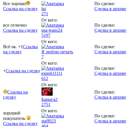
Все хорошо
По сделке:
Ссылка на сделку
lui
Сделка в архиве
271
От кого:
все отлично
По сделке:
Ссылка на сделку
usa-jeans24
Сделка в архиве
5197
От кого:
Всё ок. +1
Ссылка
По сделке:
на сделку
Я люблю печать
Сделка в архиве
7
От кого:
По сделке:
+
Ссылка на сделку
юрий11111
Сделка в архиве
612
От кого:
Ссылка на
По сделке:
сделку
Сделка в архиве
Барыга2
2751
От кого:
хороший
По сделке:
покупатель
staff023
Сделка в архиве
Ссылка на сделку
464