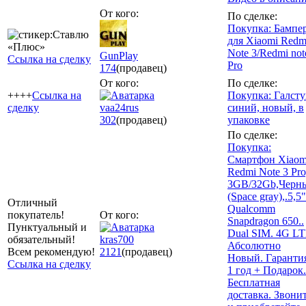
От кого:
По сделке:
Покупка: Бампе
для Xiaomi Redm
Note 3/Redmi not
GunPlay
Ссылка на сделку
Pro
174
(продавец)
От кого:
По сделке:
++++
Ссылка на
Покупка: Галсту
сделку
vaa24rus
синий, новый, в
302
(продавец)
упаковке
По сделке:
Покупка:
Смартфон Xiaom
Redmi Note 3 Pro
3GB/32Gb,Черн
(Space gray),.5,5"
Отличный
Qualcomm
покупатель!
От кого:
Snapdragon 650..
Пунктуальный и
Dual SIM. 4G LT
обязательный!
kras700
Абсолютно
Всем рекомендую!
2121
(продавец)
Новый. Гарантия
Ссылка на сделку
1 год + Подарок.
Бесплатная
доставка. Звони