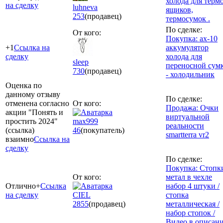
холода для терм
на сделку
luhneva
ящиков,
253
(продавец)
термосумок .
По сделке:
От кого:
Покупка: ах-10
+1
Ссылка на
аккумулятор
сделку
холода для
sleep
переносной сум
730
(продавец)
- холодильник
Оценка по
данному отзыву
По сделке:
отменена согласно
От кого:
Продажа: Очки
акции "Понять и
виртуальной
простить 2024"
max999
реальности
(ссылка)
46
(покупатель)
smartterra vr2
взаимно
Ссылка на
сделку
По сделке:
Покупка: Стопк
От кого:
метал в чехле
Отлично+
Ссылка
набор 4 штуки /
на сделку
CIEL
стопка
2855
(продавец)
металлическая /
набор стопок /
Видео в описан