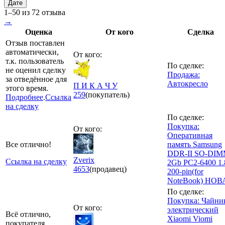
Дате
1–50 из 72 отзыва
→
Оценка
От кого
Сделка
Отзыв поставлен
автоматически,
От кого:
т.к. пользователь
По сделке:
не оценил сделку
Продажа:
за отведённое для
Автокресло
П И К А Ч У
этого время.
259
(покупатель)
Подробнее
.
Ссылка
на сделку
По сделке:
Покупка:
От кого:
Оперативная
Все отлично!
память Samsung
DDR-II SO-DI
Zverix
Ссылка на сделку
2Gb PC2-6400 1.
4653
(продавец)
200-pin(for
NoteBook) НОВ
По сделке:
Покупка: Чайни
От кого:
электрический
Всё отлично,
Xiaomi Viomi
покупателя