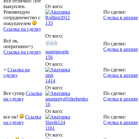
Все отлично! Лот
выкуплен.
От кого:
Рекомендую
По сделке:
сотрудничество с
Rolling2012
Сделка в архиве
133
покупателем
Ссылка на сделку
От кого:
Всё ок,
По сделке:
оперативно=)
Сделка в архиве
superpeople
Ссылка на сделку
156
От кого:
+
Ссылка на
По сделке:
сделку
sinti
Сделка в архиве
1414
От кого:
Все супер
Ссылка
По сделке:
на сделку
anastasiya91tkehenko
Сделка в архиве
10
От кого:
все ок!
Ссылка
По сделке:
на сделку
Slavik124
Сделка в архиве
1161
От кого: