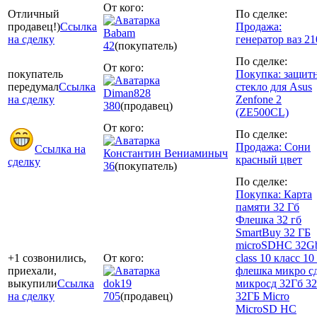
От кого:
Отличный
По сделке:
продавец!)
Ссылка
Продажа:
Babam
на сделку
генератор ваз 21
42
(покупатель)
По сделке:
От кого:
покупатель
Покупка: защит
передумал
Ссылка
стекло для Asus
Diman828
на сделку
Zenfone 2
380
(продавец)
(ZE500CL)
От кого:
По сделке:
Продажа: Сони
Ссылка на
Константин Вениаминыч
красный цвет
сделку
36
(покупатель)
По сделке:
Покупка: Карта
памяти 32 Гб
Флешка 32 гб
SmartBuy 32 ГБ
microSDHC 32G
+1 созвонились,
От кого:
class 10 класс 10 
приехали,
флешка микро с
выкупили
Ссылка
dok19
микросд 32Гб 32
на сделку
705
(продавец)
32ГБ Micro
MicroSD HC