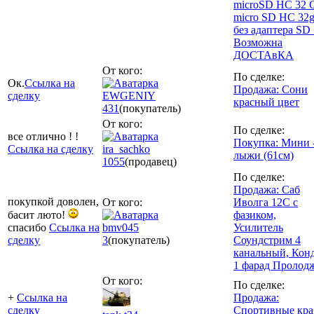
microSD HC 32 
micro SD HC 32g
без адаптера SD
Возможна
ДОСТАвКА
От кого:
По сделке:
Ок.
Ссылка на
Продажа: Сони
сделку
EWGENIY
красный цвет
431
(покупатель)
От кого:
По сделке:
все отлично ! !
Покупка: Мини 
Ссылка на сделку
ira_sachko
лыжи (61см)
1055
(продавец)
По сделке:
Продажа: Саб
покупкой доволен,
От кого:
Иволга 12С с
басит люто!
фазиком,
спасибо
Ссылка на
bmv045
Усилитель
сделку
3
(покупатель)
Соундстрим 4
канальный, Кон
1 фарад Пролод
От кого:
По сделке:
+
Ссылка на
Продажа:
сделку
Спортивные кр