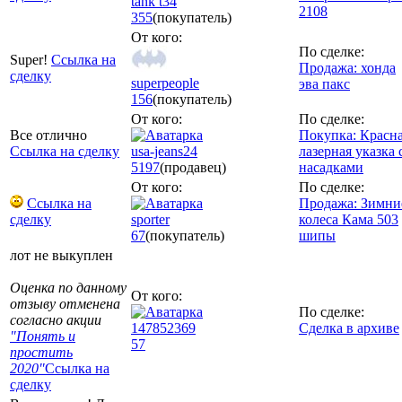
tank t34
2108
355
(покупатель)
От кого:
По сделке:
Super!
Ссылка на
Продажа: хонда
сделку
superpeople
эва пакс
156
(покупатель)
От кого:
По сделке:
Все отлично
Покупка: Красн
Ссылка на сделку
usa-jeans24
лазерная указка 
5197
(продавец)
насадками
От кого:
По сделке:
Ссылка на
Продажа: Зимни
сделку
sporter
колеса Кама 503
67
(покупатель)
шипы
лот не выкуплен
Оценка по данному
От кого:
отзыву отменена
По сделке:
согласно акции
147852369
Сделка в архиве
"Понять и
57
простить
2020"
Ссылка на
сделку