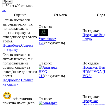
Дате
1–50 из 409 отзывов
→
Оценка
От кого
Сдел
Отзыв поставлен
автоматически, т.к.
От кого:
пользователь не
По сделке:
оценил сделку за
Продажа: Вид
отведённое для этого
Vovaniuzzz
Sanyo
время.
120
(покупатель)
Подробнее
.
Ссылка
на сделку
Отзыв поставлен
автоматически, т.к.
пользователь не
От кого:
По сделке:
оценил сделку за
Продажа: Пер
отведённое для этого
HYG
HDMI VGA (
время.
217
(покупатель)
VGA)
Подробнее
.
Ссылка
на сделку
По сделке:
всё отлично
От кого:
Продажа:
приятно иметь дело