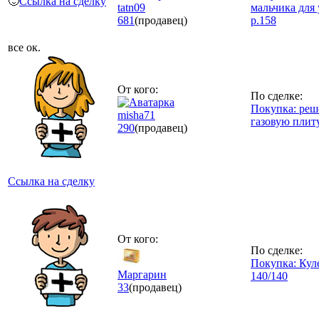
🙂
Ссылка на сделку
tatn09
мальчика для 
681
(продавец)
р.158
все ок.
От кого:
По сделке:
Покупка: реш
misha71
газовую плит
290
(продавец)
Ссылка на сделку
От кого:
По сделке:
Покупка: Кул
Мaргарин
140/140
33
(продавец)