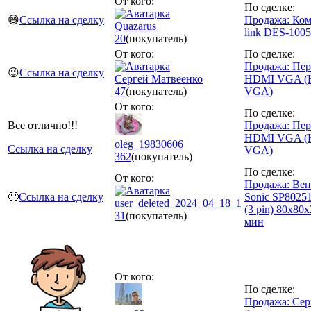
От кого:
По сделке:
😄
Ссылка на сделку
Продажа: Ком
Quazarus
link DES-100
20
(покупатель)
От кого:
По сделке:
Продажа: Пер
😉
Ссылка на сделку
Сергей Матвеенко
HDMI VGA (
47
(покупатель)
VGA)
От кого:
По сделке:
Все отлично!!!
Продажа: Пер
HDMI VGA (
oleg_19830606
Ссылка на сделку
VGA)
362
(покупатель)
По сделке:
От кого:
Продажа: Вен
🙂
Ссылка на сделку
Sonic SP8025
user_deleted_2024_04_18_1
(3 pin) 80х80
31
(покупатель)
мин
От кого:
По сделке:
Продажа: Се