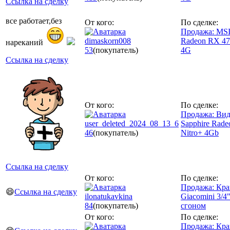
Ссылка на сделку
все работает,без
От кого:
По сделке:
Продажа: MS
dimaskorn008
Radeon RX 
нареканий
53
(покупатель)
4G
Ссылка на сделку
От кого:
По сделке:
Продажа: Вид
user_deleted_2024_08_13_6
Sapphire Rad
46
(покупатель)
Nitro+ 4Gb
Ссылка на сделку
От кого:
По сделке:
Продажа: Кр
😄
Ссылка на сделку
ilonatukavkina
Giacomini 3/4
84
(покупатель)
сгоном
От кого:
По сделке:
Продажа: Кр