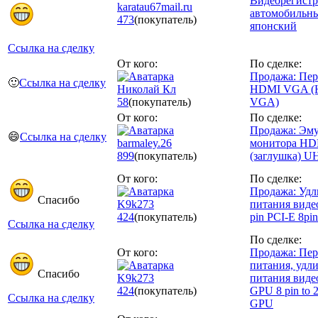
Видеорегистр
karatau67mail.ru
автомобильн
473
(покупатель)
японский
Ссылка на сделку
От кого:
По сделке:
Продажа: Пер
🙂
Ссылка на сделку
Николай Кл
HDMI VGA (
58
(покупатель)
VGA)
От кого:
По сделке:
Продажа: Эму
😄
Ссылка на сделку
barmaley.26
монитора HD
899
(покупатель)
(заглушка) U
От кого:
По сделке:
Продажа: Удл
Спасибо
K9k273
питания виде
424
(покупатель)
pin PCI-E 8pin
Ссылка на сделку
По сделке:
От кого:
Продажа: Пер
питания, удл
Спасибо
K9k273
питания виде
424
(покупатель)
GPU 8 pin to 2
Ссылка на сделку
GPU