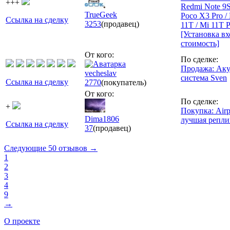
+++
Redmi Note 9S
TrueGeek
Poco X3 Pro /
Ссылка на сделку
3253
(продавец)
11T / Mi 11T P
[Установка вх
стоимость]
От кого:
По сделке:
Продажа: Аку
vecheslav
система Sven
Ссылка на сделку
2770
(покупатель)
От кого:
По сделке:
+
Покупка: Airp
Dima1806
лучшая репли
Ссылка на сделку
37
(продавец)
Следующие 50 отзывов →
1
2
3
4
9
→
О проекте