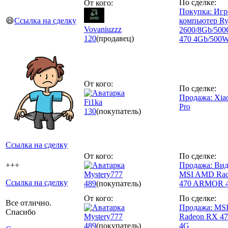
По сделке:
От кого:
Покупка: Игр
😄
Ссылка на сделку
компьютер Ry
Vovaniuzzz
2600/8Gb/50
120
(продавец)
470 4Gb/500
От кого:
По сделке:
Продажа: Xia
Fi1ka
Pro
130
(покупатель)
Ссылка на сделку
От кого:
По сделке:
+++
Продажа: Вид
Mystery777
MSI AMD Ra
Ссылка на сделку
489
(покупатель)
470 ARMOR 
От кого:
По сделке:
Все отлично.
Продажа: MS
Спасибо
Mystery777
Radeon RX 
489
(покупатель)
4G