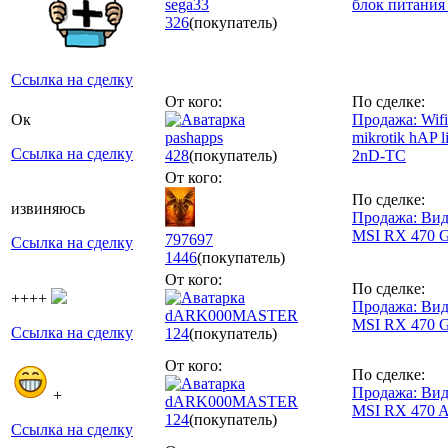
sega33
блок питания
326
(покупатель)
Ссылка на сделку
От кого:
По сделке:
Ок
Продажа: Wifi
pashapps
mikrotik hAP l
Ссылка на сделку
428
(покупатель)
2nD-TC
От кого:
По сделке:
извиняюсь
Продажа: Вид
MSI RX 470 
797697
Ссылка на сделку
1446
(покупатель)
От кого:
По сделке:
++++
Продажа: Вид
dARK000MASTER
MSI RX 470 
Ссылка на сделку
124
(покупатель)
От кого:
По сделке:
Продажа: Вид
+
dARK000MASTER
MSI RX 470 A
124
(покупатель)
Ссылка на сделку