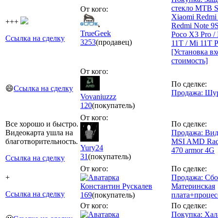
стекло MTB S
От кого:
Xiaomi Redmi 
+++
Redmi Note 9S
TrueGeek
Poco X3 Pro /
Ссылка на сделку
3253
(продавец)
11T / Mi 11T P
[Установка вх
стоимость]
От кого:
По сделке:
😄
Ссылка на сделку
Продажа: Шу
Vovaniuzzz
120
(покупатель)
От кого:
Все хорошо и быстро.
По сделке:
Видеокарта ушла на
Продажа: Вид
благотворительность.
MSI AMD Ra
Yury24
470 armor 4G
31
(покупатель)
Ссылка на сделку
От кого:
По сделке:
+
Продажа: Сбо
Константин Рускалев
Материнская
Ссылка на сделку
169
(покупатель)
плата+процес
От кого:
По сделке:
Покупка: Хал