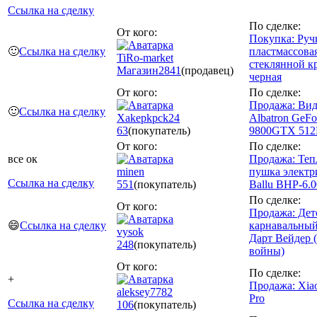
Ссылка на сделку
По сделке:
От кого:
Покупка: Руч
🙂
Ссылка на сделку
пластмассова
TiRo-market
стеклянной к
Магазин
2841
(продавец)
черная
От кого:
По сделке:
Продажа: Вид
🙂
Ссылка на сделку
Xakepkpck24
Albatron GeFo
63
(покупатель)
9800GTX 51
От кого:
По сделке:
все ок
Продажа: Теп
minen
пушка электр
Ссылка на сделку
551
(покупатель)
Ballu BHP-6.
По сделке:
От кого:
Продажа: Дет
😄
Ссылка на сделку
карнавальны
vysok
Дарт Вейдер 
248
(покупатель)
войны)
От кого:
По сделке:
+
Продажа: Xia
aleksey7782
Pro
Ссылка на сделку
106
(покупатель)