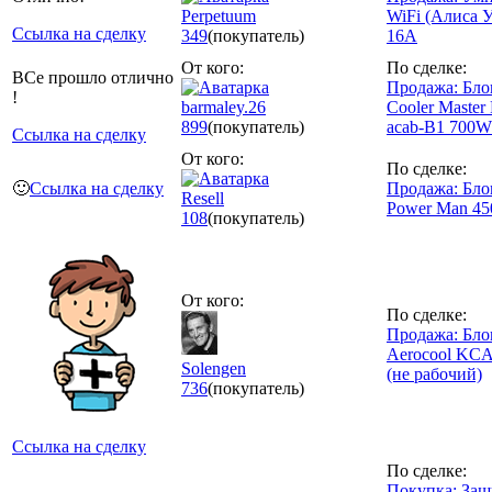
Perpetuum
WiFi (Алиса 
Ссылка на сделку
349
(покупатель)
16А
От кого:
По сделке:
ВСе прошло отлично
Продажа: Бло
!
barmaley.26
Cooler Master
899
(покупатель)
acab-B1 700W
Ссылка на сделку
От кого:
По сделке:
🙂
Ссылка на сделку
Продажа: Бло
Resell
Power Man 4
108
(покупатель)
От кого:
По сделке:
Продажа: Бло
Aerocool KC
Solengen
(не рабочий)
736
(покупатель)
Ссылка на сделку
По сделке:
Покупка: Защ