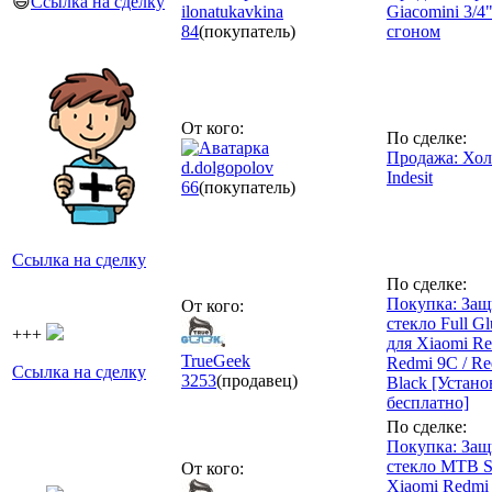
😄
Ссылка на сделку
ilonatukavkina
Giacomini 3/4
84
(покупатель)
сгоном
От кого:
По сделке:
Продажа: Хо
d.dolgopolov
Indesit
66
(покупатель)
Ссылка на сделку
По сделке:
Покупка: Защ
От кого:
стекло Full Gl
+++
для Xiaomi Re
TrueGeek
Redmi 9C / Re
Ссылка на сделку
3253
(продавец)
Black [Устано
бесплатно]
По сделке:
Покупка: Защ
стекло MTB S
От кого:
Xiaomi Redmi 