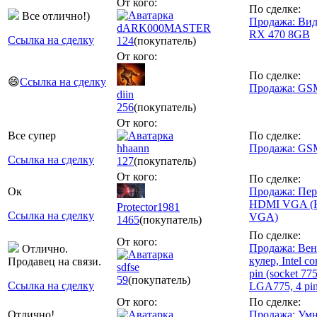
От кого:
По сделке:
Все отлично!)
Продажа: Вид
dARK000MASTER
RX 470 8GB
Ссылка на сделку
124
(покупатель)
От кого:
По сделке:
😄
Ссылка на сделку
Продажа: GSM
diin
256
(покупатель)
От кого:
Все супер
По сделке:
hhaann
Продажа: GSM
Ссылка на сделку
127
(покупатель)
От кого:
По сделке:
Ок
Продажа: Пер
HDMI VGA (
Protector1981
Ссылка на сделку
VGA)
1465
(покупатель)
По сделке:
От кого:
Продажа: Вен
Отлично.
кулер, Intel с
Продавец на связи.
sdfse
pin (socket 7
59
(покупатель)
Ссылка на сделку
LGA775, 4 pin
От кого:
По сделке:
Отлично!
Продажа: Умн