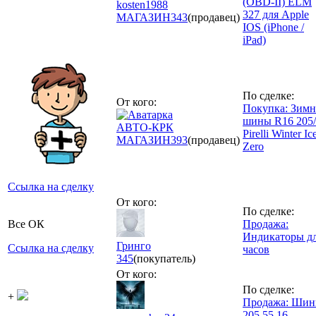
(OBD-II) ELM
kosten1988
327 для Apple
МАГАЗИН
343
(продавец)
IOS (iPhone /
iPad)
По сделке:
От кого:
Покупка: Зимн
шины R16 205/
АВТО-КРК
Pirelli Winter Ic
МАГАЗИН
393
(продавец)
Zero
Ссылка на сделку
От кого:
По сделке:
Все ОК
Продажа:
Индикаторы д
Гринго
Ссылка на сделку
часов
345
(покупатель)
От кого:
По сделке:
+
Продажа: Ши
205 55 16