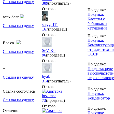
Ссылка на сделку
389
(покупатель)
От кого:
По сделке:
Покупка:
всех благ
Кассеты c
бобинками
seryga111
Ссылка на сделку
катушками
167
(продавец)
От кого:
По сделке:
Покупка:
Все ок!
Комплектующ
от радиотехни
SeVaKo
Ссылка на сделку
СССР
96
(продавец)
От кого:
По сделке:
+
Продажа: реле
высокочастотн
byak
Ссылка на сделку
переключающе
314
(покупатель)
От кого:
По сделке:
Сделка состоялась
Покупка:
bezumec
Конденсатор
Ссылка на сделку
73
(продавец)
От кого:
По сделке:
Отлично!
Покупка: