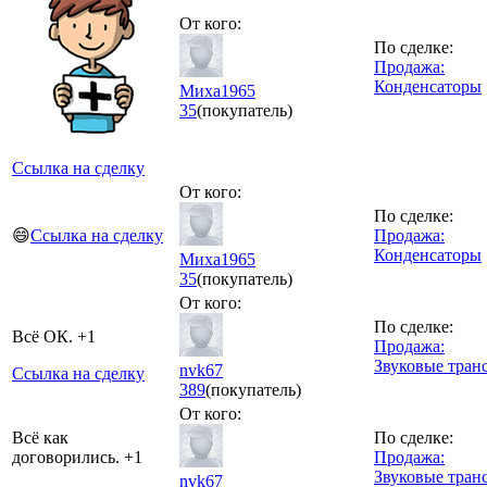
От кого:
По сделке:
Продажа:
Конденсаторы
Миха1965
35
(покупатель)
Ссылка на сделку
От кого:
По сделке:
😄
Ссылка на сделку
Продажа:
Конденсаторы
Миха1965
35
(покупатель)
От кого:
По сделке:
Всё ОК. +1
Продажа:
Звуковые тран
nvk67
Ссылка на сделку
389
(покупатель)
От кого:
Всё как
По сделке:
договорились. +1
Продажа:
Звуковые тран
nvk67