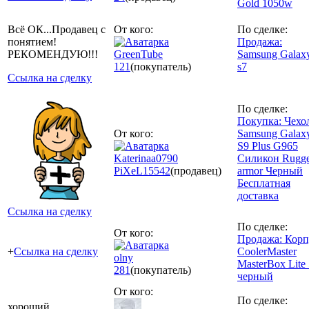
Gold 1050w
Всё ОК...Продавец с
От кого:
По сделке:
понятием!
Продажа:
РЕКОМЕНДУЮ!!!
GreenTube
Samsung Galax
121
(покупатель)
s7
Ссылка на сделку
По сделке:
Покупка: Чехо
От кого:
Samsung Galax
S9 Plus G965
Katerinaa0790
Силикон Rugge
PiXeL
15542
(продавец)
armor Черный
Бесплатная
доставка
Ссылка на сделку
По сделке:
От кого:
Продажа: Корп
+
Ссылка на сделку
CoolerMaster
olny
MasterBox Lite
281
(покупатель)
черный
От кого:
По сделке:
хороший