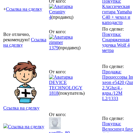
От кого:
Покупка:
Классическая
+
Ссылка на сделку
Ceraniry
гитара Yamaha
4
(продавец)
C40 + чехол и
каподастр
По сделке:
От кого:
Все отлично,
Покупка:
рекомендую!
Ссылка
Снаряженная
zimmer
на сделку
удочка Wolf 4
1379
(продавец)
метра
По сделке:
От кого:
Продажа:
Процессоры Int
DEVICE
xeon e5420 (2ш
TECHNOLOGY
2.5Ghz/4 -
1818
(покупатель)
ядра./12M
L2/1333
Ссылка на сделку
От кого:
По сделке:
Покупка:
Ссылка на сделку
Велосипед favo
vanillla_80