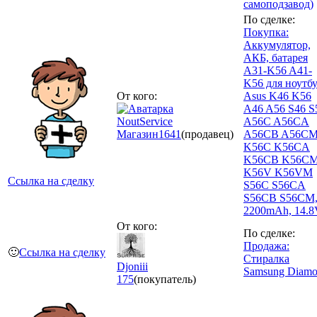
самоподзавод)
По сделке:
Покупка:
Аккумулятор,
АКБ, батарея
A31-K56 A41-
K56 для ноутб
От кого:
Asus K46 K56
A46 A56 S46 S
NoutService
A56C A56CA
Магазин
1641
(продавец)
A56CB A56C
K56C K56CA
K56CB K56C
K56V K56VM
Ссылка на сделку
S56C S56CA
S56CB S56CM
2200mAh, 14.8
От кого:
По сделке:
Продажа:
🙂
Ссылка на сделку
Стиралка
Djoniii
Samsung Diam
175
(покупатель)