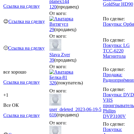
planex144
GoldStar HD90
Ссылка на сделку
120
(продавец)
От кого:
По сделке:
😉
Ссылка на сделку
Витягугл
Покупка: Орби
29
(продавец)
От кого:
По сделке:
Покупка: LG
🙂
Ссылка на сделку
TCC-6220
Slava Zver
Магнитола
39
(продавец)
От кого:
По сделке:
все хорошо
Продажа:
Белка-81
Радиоприёмни
Ссылка на сделку
326
(покупатель)
По сделке:
От кого:
Покупка: DVD
+1
VHS
Все ОК
проигрыватель
user_deleted_2023-06-19-5
Philips
616
(продавец)
Ссылка на сделку
DVP3100V
От кого:
По сделке:
Покупка: