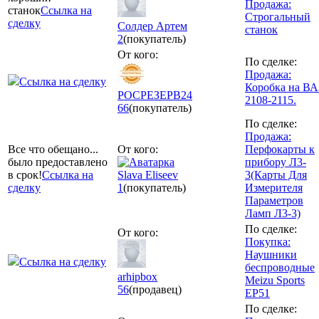
Продажа:
станок
Ссылка на
Строгальный
сделку
Солдер Артем
станок
2
(покупатель)
От кого:
По сделке:
Продажа:
Ссылка на сделку
Коробка на ВА
РОСРЕЗЕРВ24
2108-2115.
66
(покупатель)
По сделке:
Продажа:
Все что обещано...
От кого:
Перфокарты к
было предоставлено
прибору Л3-
в срок!
Ссылка на
Slava Eliseev
3(Карты Для
сделку
1
(покупатель)
Измерителя
Параметров
Ламп Л3-3)
По сделке:
От кого:
Покупка:
Наушники
Ссылка на сделку
беспроводные
arhipbox
Meizu Sports
56
(продавец)
EP51
По сделке: