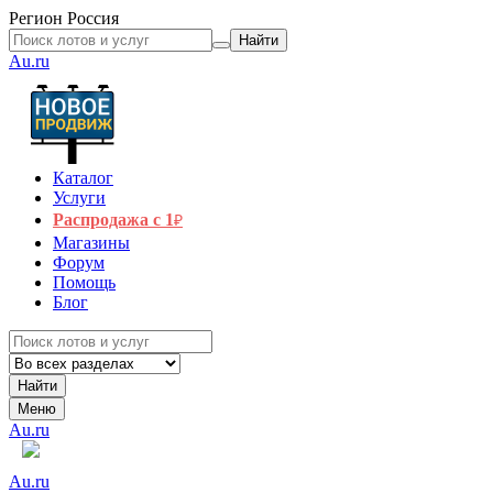
Регион
Россия
Найти
Au.ru
Каталог
Услуги
Распродажа с 1
₽
Магазины
Форум
Помощь
Блог
Найти
Меню
Au.ru
Au.ru