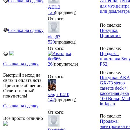
😄
Ссылка на сделку
Антенна рамка
для муз.центра
AEI13
или дом.театра
125
(продавец)
От кого:
По сделке:
😄
Ссылка на сделку
Покупка:
Приемник
oleg63
529
(продавец)
От кого:
По сделке:
Продажа:
😁
tier666
приставка Son
Ссылка на сделку
26
(покупатель)
PS2
По сделке:
Быстрый выход на
От кого:
Покупка: AKA
связь и оплата лота.
GX-73 stereo
Приятное общение.
cassette deck /
Ответственный
кассетная дека
sergh_0410
покупатель!
100 Вольт, Mad
142
(продавец)
in Japan
Ссылка на сделку
От кого:
По сделке:
Всё просто отлично
Продажа:
электроника и