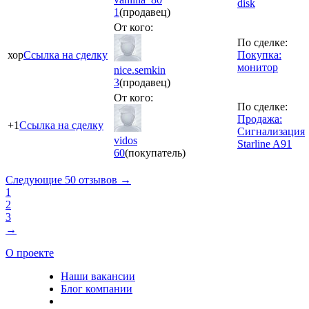
disk
1
(продавец)
От кого:
По сделке:
хор
Ссылка на сделку
Покупка:
монитор
nice.semkin
3
(продавец)
От кого:
По сделке:
Продажа:
+1
Ссылка на сделку
Сигнализация
vidos
Starline A91
60
(покупатель)
Следующие 50 отзывов →
1
2
3
→
О проекте
Наши вакансии
Блог компании