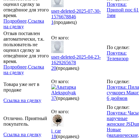
оценил сделку за
Покупка:
отведённое для этого
Припой пос 61
user-deleted-2025-07-30-
время.
1мм
1576678846
Подробнее
.
Ссылка
1
(продавец)
на сделку
Отзыв поставлен
От кого:
автоматически, т.к.
пользователь не
По сделке:
оценил сделку за
Покупка:
отведённое для этого
user-deleted-2025-04-23-
Телевизор
время.
1629265678
Подробнее
.
Ссылка
20
(продавец)
на сделку
От кого:
По сделке:
Товара уже нет в
Покупка: Пила
продаже
Alekspolyak
сучкорез Маки
37
(продавец)
6 дюймов
Ссылка на сделку
По сделке:
От кого:
Покупка: Часы
Отлично. Приятный
наручные
покупатель.
женские JSDun
Новые
i_car
Ссылка на сделку
(маханические
18
(продавец)