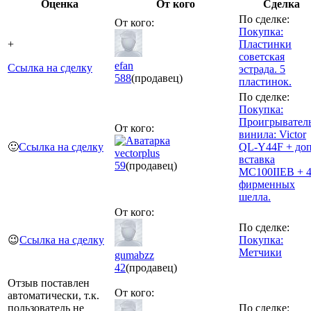
Оценка
От кого
Сделка
По сделке:
От кого:
Покупка:
+
Пластинки
советская
efan
Ссылка на сделку
эстрада. 5
588
(продавец)
пластинок.
По сделке:
Покупка:
Проигрывател
От кого:
винила: Victor
🙂
Ссылка на сделку
QL-Y44F + доп
vectorplus
вставка
59
(продавец)
MC100IIEB + 
фирменных
шелла.
От кого:
По сделке:
😉
Ссылка на сделку
Покупка:
Метчики
gumabzz
42
(продавец)
Отзыв поставлен
От кого:
автоматически, т.к.
пользователь не
По сделке: