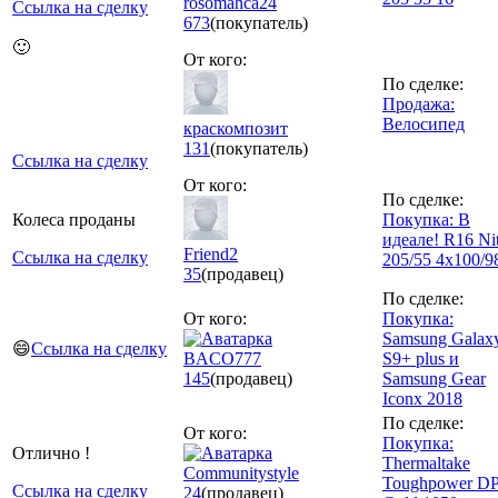
rosomahca24
Ссылка на сделку
673
(покупатель)
🙂
От кого:
По сделке:
Продажа:
Велосипед
краскомпозит
131
(покупатель)
Ссылка на сделку
От кого:
По сделке:
Колеса проданы
Покупка: В
идеале! R16 Ni
Friend2
Ссылка на сделку
205/55 4x100/9
35
(продавец)
По сделке:
От кого:
Покупка:
Samsung Galax
😄
Ссылка на сделку
BACO777
S9+ plus и
145
(продавец)
Samsung Gear
Iconx 2018
По сделке:
От кого:
Покупка:
Отлично !
Thermaltake
Communitystyle
Toughpower D
Ссылка на сделку
24
(продавец)