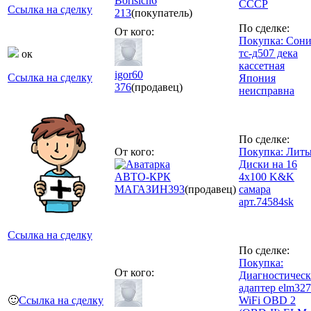
Borisich6
СССР
Ссылка на сделку
213
(покупатель)
По сделке:
От кого:
Покупка: Сон
тс-д507 дека
ок
кассетная
igor60
Ссылка на сделку
Япония
376
(продавец)
неисправна
По сделке:
От кого:
Покупка: Лит
Диски на 16
АВТО-КРК
4x100 K&K
МАГАЗИН
393
(продавец)
самара
арт.74584sk
Ссылка на сделку
По сделке:
Покупка:
От кого:
Диагностичес
адаптер elm327
🙂
Ссылка на сделку
WiFi OBD 2