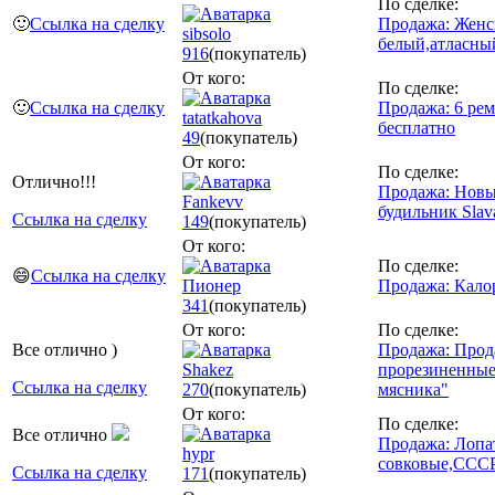
По сделке:
🙂
Ссылка на сделку
Продажа: Женс
sibsolo
белый,атласны
916
(покупатель)
От кого:
По сделке:
🙂
Ссылка на сделку
Продажа: 6 ре
tatatkahova
бесплатно
49
(покупатель)
От кого:
По сделке:
Отлично!!!
Продажа: Новы
Fankevv
будильник Slava
Ссылка на сделку
149
(покупатель)
От кого:
По сделке:
😄
Ссылка на сделку
Пионер
Продажа: Кало
341
(покупатель)
От кого:
По сделке:
Все отлично )
Продажа: Прод
Shakez
прорезиненные
Ссылка на сделку
270
(покупатель)
мясника"
От кого:
По сделке:
Все отлично
Продажа: Лопа
hypr
совковые,ССС
Ссылка на сделку
171
(покупатель)