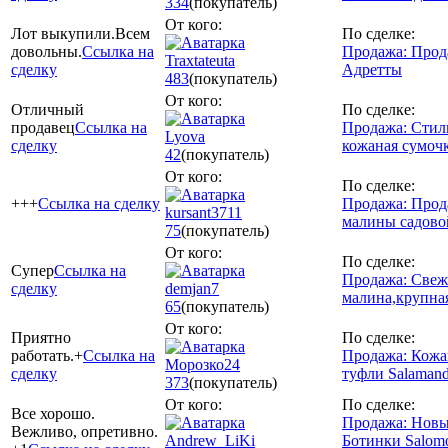
334
(покупатель)
От кого:
Лот выкупили.Всем
По сделке:
довольны.
Ссылка на
Продажа: Прод
Traxtateuta
сделку
Адретты
483
(покупатель)
От кого:
Отличный
По сделке:
продавец
Ссылка на
Продажа: Стил
Lyova
сделку
кожаная сумоч
42
(покупатель)
От кого:
По сделке:
+++
Ссылка на сделку
Продажа: Прод
kursant3711
малины садово
75
(покупатель)
От кого:
По сделке:
Супер
Ссылка на
Продажа: Свеж
сделку
demjan7
малина,крупная
65
(покупатель)
От кого:
Приятно
По сделке:
работать.+
Ссылка на
Продажа: Кож
Морозко24
сделку
туфли Salamand
373
(покупатель)
От кого:
По сделке:
Все хорошо.
Продажа: Новы
Вежливо, опретивно.
Andrew_LiKi
Ботинки Salomo