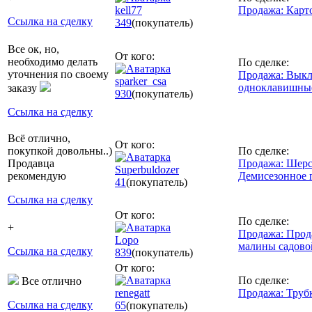
kell77
Продажа: Карт
Ссылка на сделку
349
(покупатель)
Все ок, но,
От кого:
необходимо делать
По сделке:
уточнения по своему
Продажа: Вык
sparker_csa
одноклавишны
заказу
930
(покупатель)
Ссылка на сделку
Всё отлично,
От кого:
покупкой довольны..)
По сделке:
Продавца
Продажа: Шерс
Superbuldozer
рекомендую
Демисезонное 
41
(покупатель)
Ссылка на сделку
От кого:
По сделке:
+
Продажа: Прод
Lopo
малины садово
Ссылка на сделку
839
(покупатель)
От кого:
По сделке:
Все отлично
renegatt
Продажа: Труб
Ссылка на сделку
65
(покупатель)