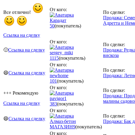
От кого:
Все отлично!
По сделке:
Продажа: Семе
Карадат
Адретта и Неме
50
(покупатель)
Ссылка на сделку
От кого:
По сделке:
🙂
Ссылка на сделку
Продажа: Редка
sergey_miki
вискоза
1115
(покупатель)
От кого:
По сделке:
😄
Ссылка на сделку
newhome
Продажа: Летне
101
(покупатель)
От кого:
По сделке:
+++ Рекомендую
Продажа: Прод
pavigor1
малины садово
Ссылка на сделку
383
(покупатель)
От кого:
По сделке:
😄
Ссылка на сделку
Алмаз-бетон
Продажа: Бак д
МАГАЗИН
9
(покупатель)
От кого: