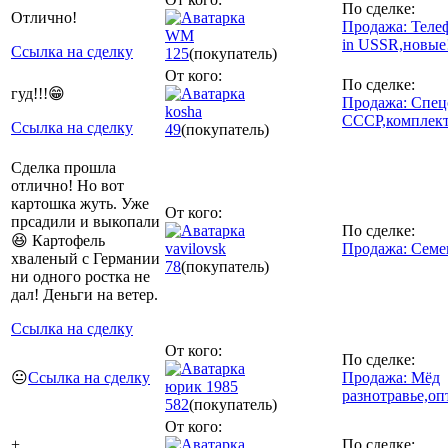
По сделке:
Отлично!
Продажа: Теле
WM
in USSR,новые
Ссылка на сделку
125
(покупатель)
От кого:
По сделке:
гуд!!!😁
Продажа: Спец
kosha
СССР,комплек
Ссылка на сделку
49
(покупатель)
Сделка прошла
отлично! Но вот
картошка жуть. Уже
От кого:
прсадили и выкопали
По сделке:
😆 Картофель
vavilovsk
Продажа: Семе
хваленый с Германии
78
(покупатель)
ни одного ростка не
дал! Деньги на ветер.
Ссылка на сделку
От кого:
По сделке:
😐
Ссылка на сделку
Продажа: Мёд
юрик 1985
разнотравье,опт
582
(покупатель)
От кого:
+
По сделке: