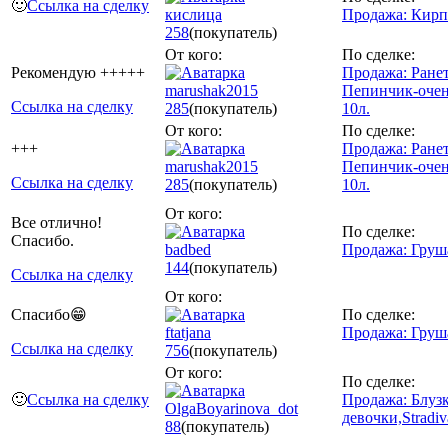
🙂
Ссылка на сделку
кислица
Продажа: Кирп
258
(покупатель)
От кого:
По сделке:
Рекомендую +++++
Продажа: Ранет
marushak2015
Пепинчик-очен
Ссылка на сделку
285
(покупатель)
10л.
От кого:
По сделке:
+++
Продажа: Ранет
marushak2015
Пепинчик-очен
Ссылка на сделку
285
(покупатель)
10л.
От кого:
Все отлично!
По сделке:
Спасибо.
badbed
Продажа: Груш
144
(покупатель)
Ссылка на сделку
От кого:
Спасибо😁
По сделке:
ftatjana
Продажа: Груш
Ссылка на сделку
756
(покупатель)
От кого:
По сделке:
🙂
Ссылка на сделку
Продажа: Блузк
OlgaBoyarinova_dot
девочки,Stradiv
88
(покупатель)