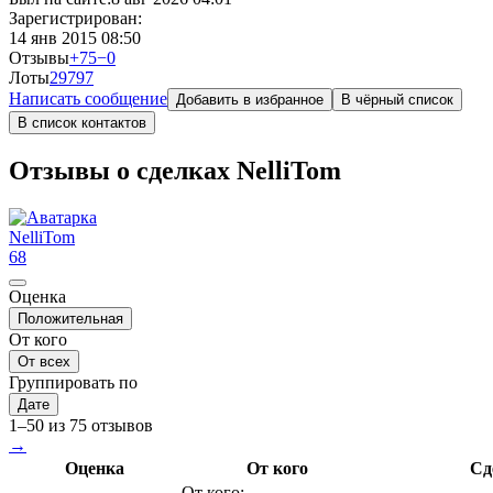
Зарегистрирован:
14 янв 2015 08:50
Отзывы
+75
−0
Лоты
297
97
Написать сообщение
Добавить в избранное
В чёрный список
В список контактов
Отзывы о сделках NelliTom
NelliTom
68
Оценка
Положительная
От кого
От всех
Группировать по
Дате
1–50 из 75 отзывов
→
Оценка
От кого
Сд
От кого: