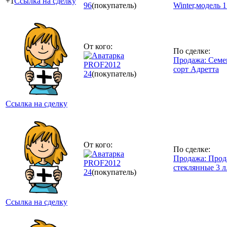
+1
Ссылка на сделку
96
(покупатель)
Winter,модель 1
От кого:
По сделке:
Продажа: Семе
PROF2012
сорт Адретта
24
(покупатель)
Ссылка на сделку
От кого:
По сделке:
Продажа: Прод
PROF2012
стеклянные 3 л
24
(покупатель)
Ссылка на сделку