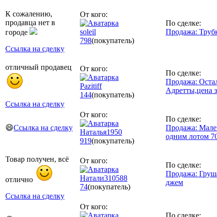
К сожалению,
От кого:
продавца нет в
По сделке:
soleil
Продажа: Труб
городе
798
(покупатель)
Ссылка на сделку
отличный продавец
От кого:
По сделке:
Продажа: Остал
Pazitiff
Адретты,цена з
144
(покупатель)
Ссылка на сделку
От кого:
По сделке:
😄
Ссылка на сделку
Продажа: Мале
Наталья1950
одним лотом 70
919
(покупатель)
Товар получен, всё
От кого:
По сделке:
Продажа: Груш
Натали310588
отлично
джем
74
(покупатель)
Ссылка на сделку
От кого:
По сделке: