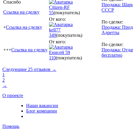
Спасибо
Продажа: Шари
Citizen-RF
СССР
Ссылка на сделку
55
(покупатель)
От кого:
По сделке:
+
Ссылка на сделку
Продажа: Прод
kell77
Адретты
349
(покупатель)
От кого:
По сделке:
+++
Ссылка на сделку
Продажа: Отда
Енисей 59
бесплатно
110
(покупатель)
Следующие 25 отзывов →
1
2
→
О проекте
Наши вакансии
Блог компании
Помощь