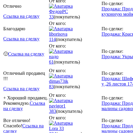
От кого:
По сделке:
Отлично
Продажа: Прод
ФедорРС
кухонную мой
Ссылка на сделку
33
(покупатель)
От кого:
Благодарю
По сделке:
liborisova
Продажа: Крас
Ссылка на сделку
114
(покупатель)
От кого:
По сделке:
🙂
Ссылка на сделку
надо
Продажа: Укры
61
(покупатель)
От кого:
Отличный продавец
По сделке:
!!!
Продажа: Шифе
dimas73ik
у ,26 листов 17
83
(покупатель)
Ссылка на сделку
От кого:
+ Хороший продавец.
По сделке:
Рекомендую.
Ссылка
Продажа: Прод
pavigor1
на сделку
малины садово
383
(покупатель)
От кого:
Все отлично!
По сделке:
Спасибо!
Ссылка на
Продажа: Прод
Lora 33
сделку
малины садово