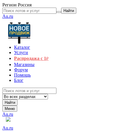
Регион
Россия
Найти
Au.ru
Каталог
Услуги
Распродажа с 1
₽
Магазины
Форум
Помощь
Блог
Найти
Меню
Au.ru
Au.ru