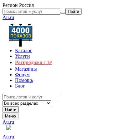
Регион
Россия
Найти
Au.ru
Каталог
Услуги
Распродажа с 1
₽
Магазины
Форум
Помощь
Блог
Найти
Меню
Au.ru
Au.ru