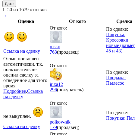
Дате
1–50 из 1679 отзывов
→
Оценка
От кого
Сделка
От кого:
По сделке:
Покупка:
Кроссовки
новые (разме
rosko
45 и 43)
Ссылка на сделку
763
(продавец)
Отзыв поставлен
автоматически, т.к.
От кого:
пользователь не
По сделке:
оценил сделку за
Продажа:
отведённое для этого
Пылесос
irixa12
время.
296
(покупатель)
Подробнее
.
Ссылка
на сделку
От кого:
По сделке:
не выкуплен.
Покупка: Пал
polkov-nik
Ссылка на сделку
179
(продавец)
От кого: