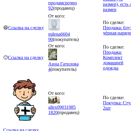
продамсрочно
размер), есть 
92
(продавец)
размер
От кого:
По сделке:
😄
Ссылка на сделку
Продажа: блу
чёрная наряд
milena6604
90
(покупатель)
От кого:
По сделке:
Продажа:
🙂
Ссылка на сделку
Комплект
домашней
Анна Гатилова
одежды
4
(покупатель)
От кого:
По сделке:
Покупка: Сту
allex09031985
2шт
1820
(продавец)
Ссылка на сделку