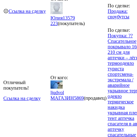
По сделке:
😐
Ссылка на сделку
Продажа:
сноубутсы
Юлия13579
223
(покупатель)
По сделке:
Покупка: ??
Спасательное
покрывало 16
210 см для
аптечки – лёг
термоодеяло
туриста
спортсмена-
От кого:
экстремала /
Отличный
аварийное
покупатель!
укрывное тер
ljudvol
одеяло
МАГАЗИН
5869
(продавец)
Ссылка на сделку
термическое
накидка
укрывная пле
тент аптечка
спасателя в а
аптечку
спасательные