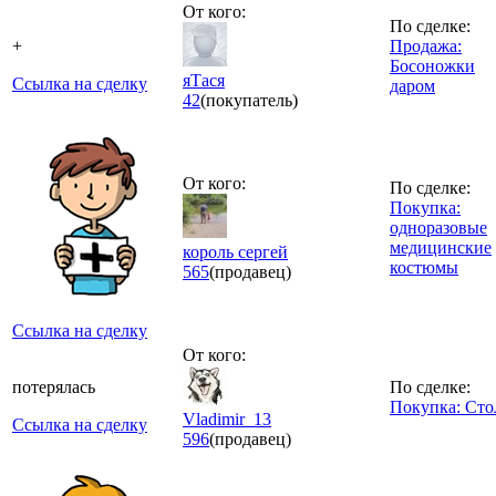
От кого:
По сделке:
+
Продажа:
Босоножки
яТася
Ссылка на сделку
даром
42
(покупатель)
От кого:
По сделке:
Покупка:
одноразовые
медицинские
король сергей
костюмы
565
(продавец)
Ссылка на сделку
От кого:
потерялась
По сделке:
Покупка: Сто
Vladimir_13
Ссылка на сделку
596
(продавец)