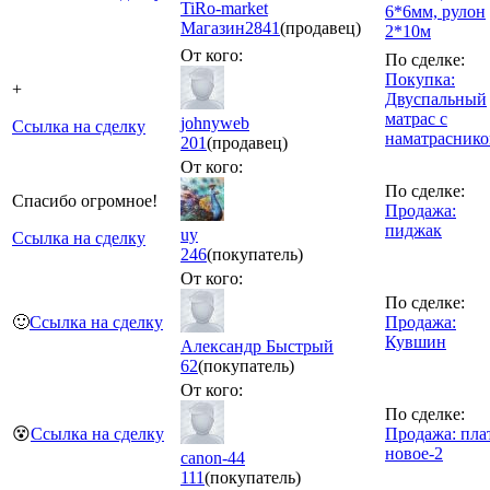
TiRo-market
6*6мм, рулон
Магазин
2841
(продавец)
2*10м
От кого:
По сделке:
Покупка:
+
Двуспальный
матрас с
johnyweb
Ссылка на сделку
наматрасник
201
(продавец)
От кого:
По сделке:
Спасибо огромное!
Продажа:
пиджак
uy
Ссылка на сделку
246
(покупатель)
От кого:
По сделке:
🙂
Ссылка на сделку
Продажа:
Кувшин
Александр Быстрый
62
(покупатель)
От кого:
По сделке:
😵
Ссылка на сделку
Продажа: пла
новое-2
canon-44
111
(покупатель)