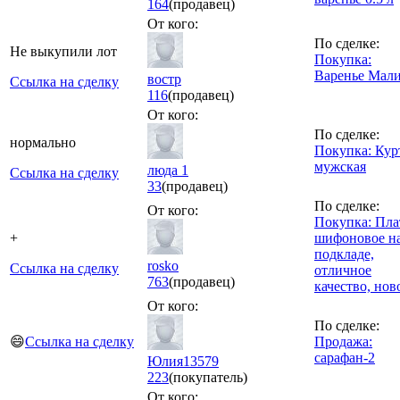
164
(продавец)
От кого:
По сделке:
Не выкупили лот
Покупка:
Варенье Мал
востр
Ссылка на сделку
116
(продавец)
От кого:
По сделке:
нормально
Покупка: Кур
мужская
люда 1
Ссылка на сделку
33
(продавец)
По сделке:
От кого:
Покупка: Пла
+
шифоновое н
подкладе,
rosko
Ссылка на сделку
отличное
763
(продавец)
качество, нов
От кого:
По сделке:
😄
Ссылка на сделку
Продажа:
сарафан-2
Юлия13579
223
(покупатель)
От кого: