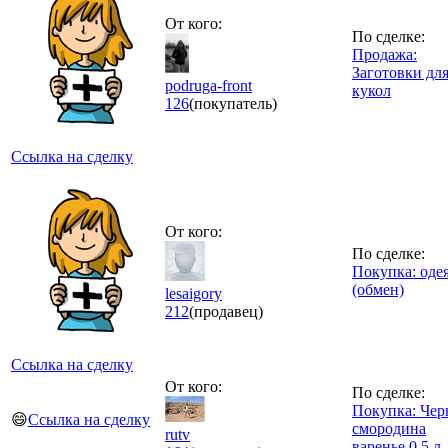
От кого:
По сделке:
Продажа:
Заготовки дл
podruga-front
кукол
126
(покупатель)
Ссылка на сделку
От кого:
По сделке:
Покупка: оде
(обмен)
lesaigory
212
(продавец)
Ссылка на сделку
От кого:
По сделке:
Покупка: Чер
😄
Ссылка на сделку
смородина
rutv
варенье 0.5 л