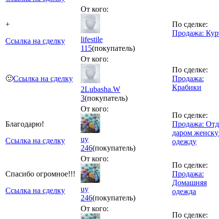
От кого:
+
По сделке:
Продажа: Кур
lifestile
Ссылка на сделку
115
(покупатель)
От кого:
По сделке:
🙂
Ссылка на сделку
Продажа:
Крабики
2Lubasha.W
3
(покупатель)
От кого:
По сделке:
Благодарю!
Продажа: От
даром женск
uy
Ссылка на сделку
одежду
246
(покупатель)
От кого:
По сделке:
Спасибо огромное!!!
Продажа:
Домашняя
uy
Ссылка на сделку
одежда
246
(покупатель)
От кого:
По сделке: