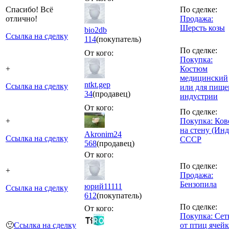
Спасибо! Всё
По сделке:
отлично!
Продажа:
Шерсть козы
bio2db
Ссылка на сделку
114
(покупатель)
По сделке:
От кого:
Покупка:
+
Костюм
медицинский
ntkt.gep
Ссылка на сделку
или для пище
34
(продавец)
индустрии
От кого:
По сделке:
+
Покупка: Ков
на стену (Инд
Akronim24
Ссылка на сделку
СССР
568
(продавец)
От кого:
По сделке:
+
Продажа:
Бензопила
юрий11111
Ссылка на сделку
612
(покупатель)
По сделке:
От кого:
Покупка: Сет
🙂
Ссылка на сделку
от птиц ячейк