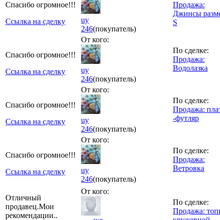
Спасибо огромное!!!
Продажа:
Джинсы разм
uy
Ссылка на сделку
S
246
(покупатель)
От кого:
По сделке:
Спасибо огромное!!!
Продажа:
Водолазка
uy
Ссылка на сделку
246
(покупатель)
От кого:
По сделке:
Спасибо огромное!!!
Продажа: пла
-футляр
uy
Ссылка на сделку
246
(покупатель)
От кого:
По сделке:
Спасибо огромное!!!
Продажа:
Ветровка
uy
Ссылка на сделку
246
(покупатель)
От кого:
Отличный
По сделке:
продавец.Мои
Продажа: топ
рекомендации..
кружевной