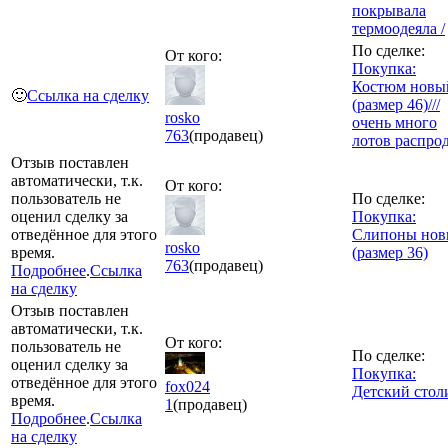
покрывала
термоодеяла /
По сделке:
От кого:
Покупка:
Костюм новы
🙂
Ссылка на сделку
(размер 46)///
rosko
очень много
763
(продавец)
лотов распро
Отзыв поставлен
автоматически, т.к.
От кого:
пользователь не
По сделке:
оценил сделку за
Покупка:
отведённое для этого
Слипоны нов
rosko
время.
(размер 36)
763
(продавец)
Подробнее
.
Ссылка
на сделку
Отзыв поставлен
автоматически, т.к.
От кого:
пользователь не
По сделке:
оценил сделку за
Покупка:
отведённое для этого
fox024
Детский стол
время.
1
(продавец)
Подробнее
.
Ссылка
на сделку