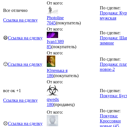
От кого:
По сделке:
Все отлично
Продажа: Кур
Photoline
мужская
Ссылка на сделку
7045
(покупатель)
От кого:
По сделке:
😄
Ссылка на сделку
Продажа: Ша
Ivan1389
зимние
85
(покупатель)
От кого:
По сделке:
🙂
Ссылка на сделку
Продажа: пла
новое-2
Юленька я
186
(покупатель)
От кого:
все ок +1
По сделке:
Покупка: Бус
qwedx
Ссылка на сделку
180
(продавец)
По сделке:
От кого:
Покупка:
Кроссовки
☹️
Ссылка на сделку
новые (45