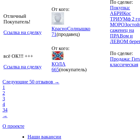
По сделке:
Покупка:
От кого:
АБРИКос
Отличный
ТРИУМф 2 го
Покупатель!
МОРОЗостой
КрасноСолнышко
саженец на
Ссылка на сделку
71
(продавец)
ПРАВом и
ЛЕВОМ бере
От кого:
По сделке:
всё ОК!!! +++
Продажа: Гит
КОЛА
классическая
Ссылка на сделку
665
(покупатель)
Следующие 50 отзывов →
1
2
3
4
34
→
О проекте
Наши вакансии