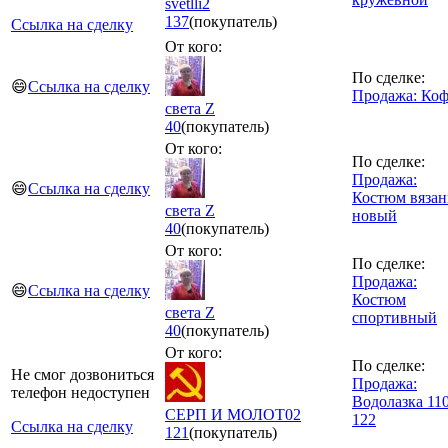
svetlli2
137
(покупатель)
Ссылка на сделку
От кого:
По сделке:
😄
Ссылка на сделку
Продажа: Коф
света Z
40
(покупатель)
От кого:
По сделке:
Продажа:
😄
Ссылка на сделку
Костюм вяза
света Z
новый
40
(покупатель)
От кого:
По сделке:
Продажа:
😄
Ссылка на сделку
Костюм
света Z
спортивный
40
(покупатель)
От кого:
По сделке:
Не смог дозвониться
Продажа:
телефон недоступен
Водолазка 110
СЕРП И МОЛОТ02
122
Ссылка на сделку
121
(покупатель)