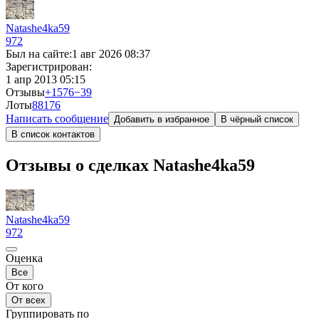
Natashe4ka59
972
Был на сайте:
1 авг 2026 08:37
Зарегистрирован:
1 апр 2013 05:15
Отзывы
+1576
−39
Лоты
88
176
Написать сообщение
Добавить в избранное
В чёрный список
В список контактов
Отзывы о сделках Natashe4ka59
Natashe4ka59
972
Оценка
Все
От кого
От всех
Группировать по