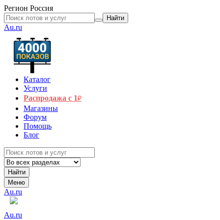
Регион
Россия
Найти
Au.ru
Каталог
Услуги
Распродажа с 1
₽
Магазины
Форум
Помощь
Блог
Найти
Меню
Au.ru
Au.ru