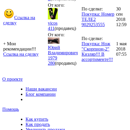
От кого:
По сделке:
30
Покупка: Номер
сен
Ссылка на
ТЕЛЕ2
2018
сделку
vicos
9029253555
12:59
411
(продавец)
От кого:
По сделке:
+ Мои
Покупка: Нож
1 мая
Юрий
рекомендации!!!
"Скорпион-2"
2018
Владимирович
Ссылка на сделку
Кизляр!!! В
07:55
1979
ассортименте!!!
280
(продавец)
О проекте
Наши вакансии
Блог компании
Помощь
Как купить
Как продать
Увеличить продажи