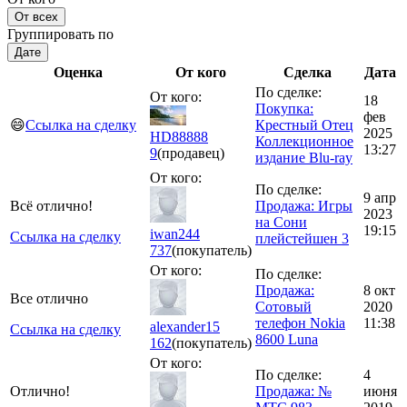
От всех
Группировать по
Дате
Оценка
От кого
Сделка
Дата
По сделке:
От кого:
18
Покупка:
фев
😄
Ссылка на сделку
Крестный Отец
2025
HD88888
Коллекционное
13:27
9
(продавец)
издание Blu-ray
От кого:
По сделке:
9 апр
Всё отлично!
Продажа: Игры
2023
на Сони
19:15
iwan244
Ссылка на сделку
плейстейшен 3
737
(покупатель)
От кого:
По сделке:
Продажа:
8 окт
Все отлично
Сотовый
2020
телефон Nokia
11:38
alexander15
Ссылка на сделку
8600 Luna
162
(покупатель)
От кого:
По сделке:
4
Отлично!
Продажа: №
июня