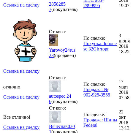
МТС 983-
2019
2858285
Ссылка на сделку
2999995
19:07
7
(покупатель)
От кого:
3
По сделке:
июня
Покупка: Iphone
2019
se 32Gb торг
Yarovoy24rus
18:25
28
(продавец)
Ссылка на сделку
От кого:
17
По сделке:
отлично
март
Продажа: №
2019
902-925-3555
autospec 24
Ссылка на сделку
07:58
6
(покупатель)
От кого:
22
По сделке:
Все отлично!
окт
Продажа: Шины
2018
Federal
Вячеслав030
Ссылка на сделку
13:12
1
(покупатель)