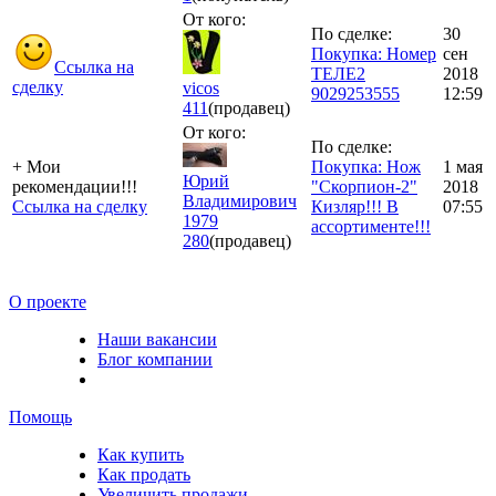
От кого:
По сделке:
30
Покупка: Номер
сен
Ссылка на
ТЕЛЕ2
2018
сделку
vicos
9029253555
12:59
411
(продавец)
От кого:
По сделке:
+ Мои
Покупка: Нож
1 мая
Юрий
рекомендации!!!
"Скорпион-2"
2018
Владимирович
Ссылка на сделку
Кизляр!!! В
07:55
1979
ассортименте!!!
280
(продавец)
О проекте
Наши вакансии
Блог компании
Помощь
Как купить
Как продать
Увеличить продажи