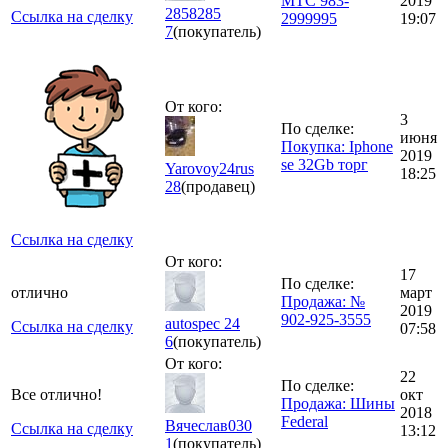
МТС 983-
2019
2858285
Ссылка на сделку
2999995
19:07
7
(покупатель)
От кого:
3
По сделке:
июня
Покупка: Iphone
2019
se 32Gb торг
Yarovoy24rus
18:25
28
(продавец)
Ссылка на сделку
От кого:
17
По сделке:
отлично
март
Продажа: №
2019
902-925-3555
autospec 24
Ссылка на сделку
07:58
6
(покупатель)
От кого:
22
По сделке:
Все отлично!
окт
Продажа: Шины
2018
Federal
Вячеслав030
Ссылка на сделку
13:12
1
(покупатель)