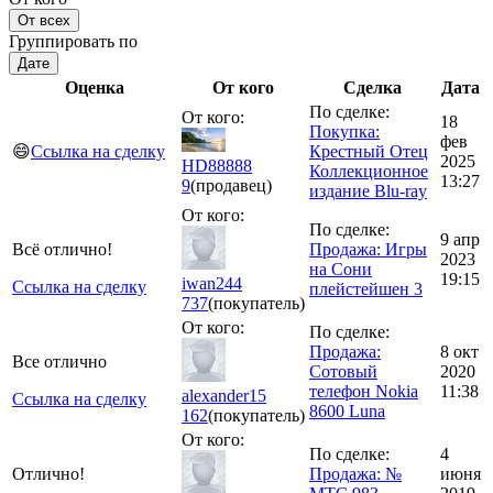
От всех
Группировать по
Дате
Оценка
От кого
Сделка
Дата
По сделке:
От кого:
18
Покупка:
фев
😄
Ссылка на сделку
Крестный Отец
2025
HD88888
Коллекционное
13:27
9
(продавец)
издание Blu-ray
От кого:
По сделке:
9 апр
Всё отлично!
Продажа: Игры
2023
на Сони
19:15
iwan244
Ссылка на сделку
плейстейшен 3
737
(покупатель)
От кого:
По сделке:
Продажа:
8 окт
Все отлично
Сотовый
2020
телефон Nokia
11:38
alexander15
Ссылка на сделку
8600 Luna
162
(покупатель)
От кого:
По сделке:
4
Отлично!
Продажа: №
июня