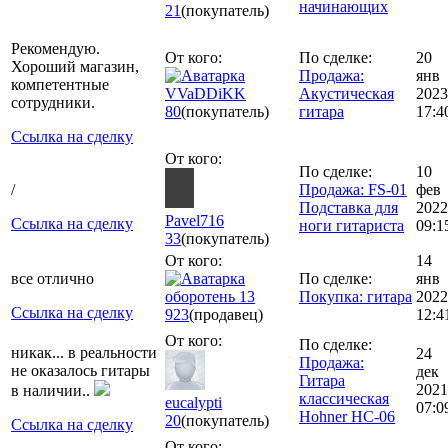
начинающих
21
(покупатель)
Рекомендую.
От кого:
По сделке:
20
Хороший магазин,
Продажа:
янв
компетентные
VVaDDiKK
Акустическая
2023
сотрудники.
80
(покупатель)
гитара
17:4
Ссылка на сделку
От кого:
По сделке:
10
/
Продажа: FS-01
фев
Подставка для
2022
Pavel716
Ссылка на сделку
ноги гитариста
09:1
33
(покупатель)
От кого:
14
все отлично
По сделке:
янв
оборотень 13
Покупка: гитара
2022
Ссылка на сделку
923
(продавец)
12:4
От кого:
По сделке:
никак... в реальности
24
Продажа:
не оказалось гитары
дек
Гитара
2021
в наличии..
классическая
eucalypti
07:0
Hohner HC-06
20
(покупатель)
Ссылка на сделку
От кого: