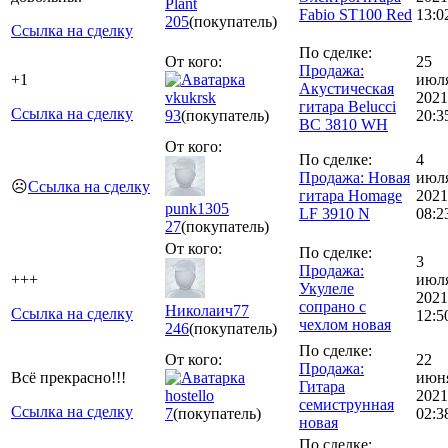
Plant
Fabio ST100 Red
13:0
205
(покупатель)
Ссылка на сделку
По сделке:
От кого:
25
Продажа:
+1
июл
Акустическая
vkukrsk
2021
гитара Belucci
Ссылка на сделку
93
(покупатель)
20:3
BC 3810 WH
От кого:
По сделке:
4
Продажа: Новая
июл
☹️
Ссылка на сделку
гитара Homage
2021
punk1305
LF 3910 N
08:2
27
(покупатель)
От кого:
По сделке:
3
Продажа:
+++
июл
Укулеле
2021
сопрано с
Николаич77
Ссылка на сделку
12:5
чехлом новая
246
(покупатель)
По сделке:
От кого:
22
Продажа:
Всё прекрасно!!!
июн
Гитара
hostello
2021
семиструнная
Ссылка на сделку
7
(покупатель)
02:3
новая
По сделке: