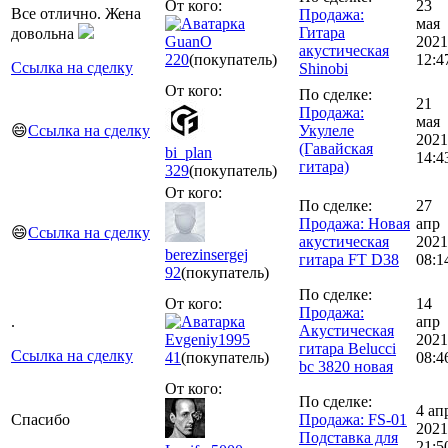
От кого:
23
Все отлично. Жена
Продажа:
мая
Гитара
довольна
GuanO
2021
акустическая
220
(покупатель)
12:4
Ссылка на сделку
Shinobi
От кого:
По сделке:
21
Продажа:
мая
😄
Ссылка на сделку
Укулеле
2021
(Гавайская
bi_plan
14:4
гитара)
329
(покупатель)
От кого:
По сделке:
27
Продажа: Новая
апр
😄
Ссылка на сделку
акустическая
2021
berezinsergej
гитара FT D38
08:1
92
(покупатель)
По сделке:
От кого:
14
Продажа:
.
апр
Акустическая
Evgeniy1995
2021
гитара Belucci
Ссылка на сделку
41
(покупатель)
08:4
bc 3820 новая
От кого:
По сделке:
4 ап
Спасибо
Продажа: FS-01
2021
Подставка для
21:5