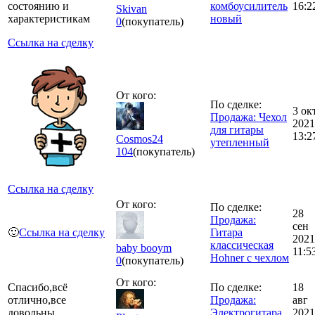
состоянию и
комбоусилитель
16:2
Skivan
характеристикам
новый
0
(покупатель)
Ссылка на сделку
От кого:
По сделке:
3 ок
Продажа: Чехол
2021
для гитары
13:2
Cosmos24
утепленный
104
(покупатель)
Ссылка на сделку
От кого:
По сделке:
28
Продажа:
сен
🙂
Ссылка на сделку
Гитара
2021
классическая
baby booym
11:5
Hohner с чехлом
0
(покупатель)
От кого:
Спасибо,всё
По сделке:
18
отлично,все
Продажа:
авг
довольны.
Электрогитара
2021