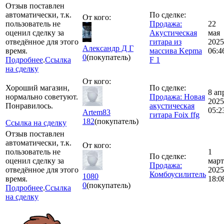
Отзыв поставлен
автоматически, т.к.
По сделке:
От кого:
пользователь не
Продажа:
22
оценил сделку за
Акустическая
мая
отведённое для этого
гитара из
2025
Александр Д Г
время.
массива Kepma
06:4
0
(покупатель)
Подробнее
.
Ссылка
F 1
на сделку
От кого:
Хороший магазин,
По сделке:
8 ап
нормально советуют.
Продажа: Новая
2025
Понравилось.
акустическая
05:2
Artem83
гитара Foix ffg
182
(покупатель)
Ссылка на сделку
Отзыв поставлен
автоматически, т.к.
От кого:
пользователь не
1
По сделке:
оценил сделку за
март
Продажа:
отведённое для этого
2025
Комбоусилитель
1080
время.
18:0
0
(покупатель)
Подробнее
.
Ссылка
на сделку