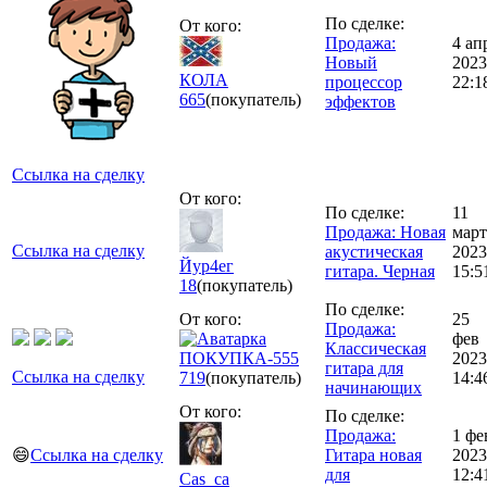
По сделке:
От кого:
Продажа:
4 ап
Новый
2023
КОЛА
процессор
22:1
665
(покупатель)
эффектов
Ссылка на сделку
От кого:
По сделке:
11
Продажа: Новая
март
Ссылка на сделку
акустическая
2023
Йур4ег
гитара. Черная
15:5
18
(покупатель)
По сделке:
От кого:
25
Продажа:
фев
Классическая
ПОКУПКА-555
2023
гитара для
Ссылка на сделку
719
(покупатель)
14:4
начинающих
От кого:
По сделке:
Продажа:
1 фе
😄
Ссылка на сделку
Гитара новая
2023
для
12:4
Cas_ca