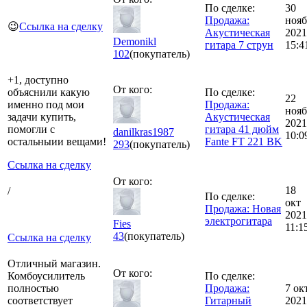
По сделке:
30
Продажа:
нояб
😉
Ссылка на сделку
Акустическая
2021
Demonikl
гитара 7 струн
15:4
102
(покупатель)
+1, доступно
От кого:
объяснили какую
По сделке:
22
именно под мои
Продажа:
нояб
задачи купить,
Акустическая
2021
помогли с
гитара 41 дюйм
danilkras1987
10:0
остальныии вещами!
Fante FT 221 BK
293
(покупатель)
Ссылка на сделку
От кого:
18
/
По сделке:
окт
Продажа: Новая
2021
электрогитара
Fies
11:1
43
(покупатель)
Ссылка на сделку
Отличный магазин.
От кого:
Комбоусилитель
По сделке:
полностью
Продажа:
7 ок
соответствует
Гитарный
2021