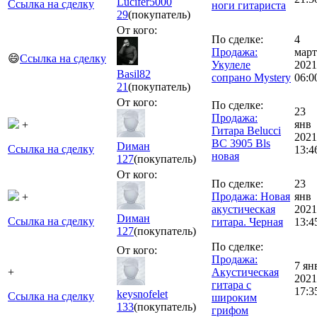
Lucifer5000
Ссылка на сделку
ноги гитариста
29
(покупатель)
От кого:
По сделке:
4
Продажа:
март
😄
Ссылка на сделку
Укулеле
2021
Basil82
сопрано Mystery
06:0
21
(покупатель)
От кого:
По сделке:
23
Продажа:
янв
+
Гитара Belucci
2021
BC 3905 Bls
Dиман
Ссылка на сделку
13:4
новая
127
(покупатель)
От кого:
По сделке:
23
Продажа: Новая
янв
+
акустическая
2021
Dиман
Ссылка на сделку
гитара. Черная
13:4
127
(покупатель)
По сделке:
От кого:
Продажа:
7 ян
+
Акустическая
2021
гитара с
17:3
keysnofelet
Ссылка на сделку
широким
133
(покупатель)
грифом