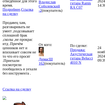
отведённое для этого
2024
Владислав
гитара Ramis
время.
14:3
Соболевский
RA C07
Подробнее
.
Ссылка
-2
(покупатель)
на сделку
Продавец хам,
разговаривать не
умеет ,подсовывает
сплошной брак
,сколы ,не прокрас
итд .Причём
От кого:
По сделке:
24
ценников нет и
Продажа:
нояб
впихивает совсем не
Акустическая
2024
то что его просят
гитара Belucci
ДимасШ
09:3
.Приехали
4010 N
162
(покупатель)
посмотрели
пообщались и уехали
без инструмента .
Ссылка на сделку