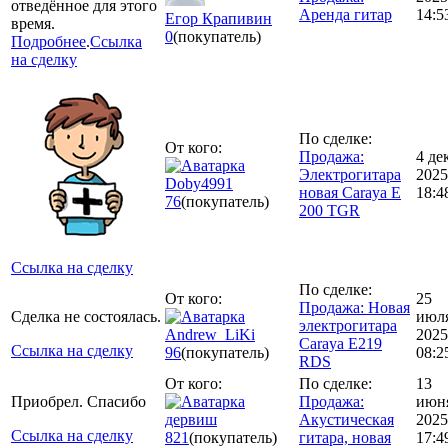
отведённое для этого
Аренда гитар
14:5
Егор Крапивин
время.
0
(покупатель)
Подробнее
.
Ссылка
на сделку
По сделке:
От кого:
Продажа:
4 де
Электрогитара
2025
Doby4991
новая Caraya E
18:4
76
(покупатель)
200 TGR
Ссылка на сделку
По сделке:
От кого:
25
Продажа: Новая
Сделка не состоялась.
июл
электрогитара
Andrew_LiKi
2025
Caraya E219
Ссылка на сделку
96
(покупатель)
08:2
RDS
От кого:
По сделке:
13
Приобрел. Спасибо
Продажа:
июн
дервиш
Акустическая
2025
Ссылка на сделку
821
(покупатель)
гитара, новая
17:4