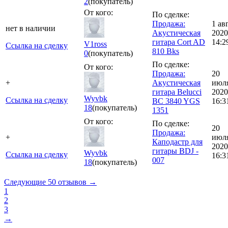
2
(покупатель)
От кого:
По сделке:
Продажа:
1 ав
нет в наличии
Акустическая
2020
гитара Cort AD
14:2
V1ross
Ссылка на сделку
810 Bks
0
(покупатель)
По сделке:
От кого:
Продажа:
20
+
Акустическая
июл
гитара Belucci
2020
Wyvbk
Ссылка на сделку
BC 3840 YGS
16:3
18
(покупатель)
1351
От кого:
По сделке:
20
Продажа:
+
июл
Каподастр для
2020
гитары BDJ -
Wyvbk
Ссылка на сделку
16:3
007
18
(покупатель)
Следующие 50 отзывов →
1
2
3
→