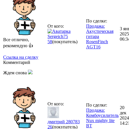
По сделке:
От кого:
Продажа:
3 ян
Акустическая
2025
Sergeich75
гитара
06:3
Все отлично,
58
(покупатель)
RosenFinch
рекомендую 👍
AGT16
Ссылка на сделку
Комментарий
Ждем снова
От кого:
По сделке:
20
Продажа:
дек
Комбоусилитель
2024
Nux mighty lite
дмитрий 280783
14:2
BT
26
(покупатель)