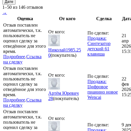
Дате
1–50 из 146 отзывов
→
Оценка
От кого
Сделка
Дат
Отзыв поставлен
автоматически, т.к.
От кого:
По сделке:
пользователь не
21
Продажа:
оценил сделку за
апр
Синтезатор
отведённое для этого
2026
детский 61
Николай1985.25
время.
15:3
клавиша
0
(покупатель)
Подробнее
.
Ссылка
на сделку
Отзыв поставлен
автоматически, т.к.
От кого:
По сделке:
пользователь не
22
Продажа:
оценил сделку за
фев
Цифровое
отведённое для этого
2026
пианино новое
Артём Юревич
время.
15:2
Wencai
28
(покупатель)
Подробнее
.
Ссылка
на сделку
Отзыв поставлен
автоматически, т.к.
От кого:
пользователь не
По сделке:
9 де
оценил сделку за
Продажа:
2025