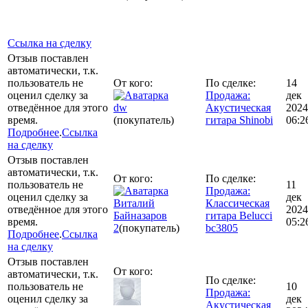
Ссылка на сделку
Отзыв поставлен
автоматически, т.к.
пользователь не
От кого:
По сделке:
14
оценил сделку за
Продажа:
дек
отведённое для этого
dw
Акустическая
2024
время.
(покупатель)
гитара Shinobi
06:2
Подробнее
.
Ссылка
на сделку
Отзыв поставлен
автоматически, т.к.
От кого:
По сделке:
пользователь не
11
Продажа:
оценил сделку за
дек
Виталий
Классическая
отведённое для этого
2024
Байназаров
гитара Belucci
время.
05:2
2
(покупатель)
bc3805
Подробнее
.
Ссылка
на сделку
Отзыв поставлен
От кого:
автоматически, т.к.
По сделке:
пользователь не
10
Продажа:
оценил сделку за
дек
Акустическая