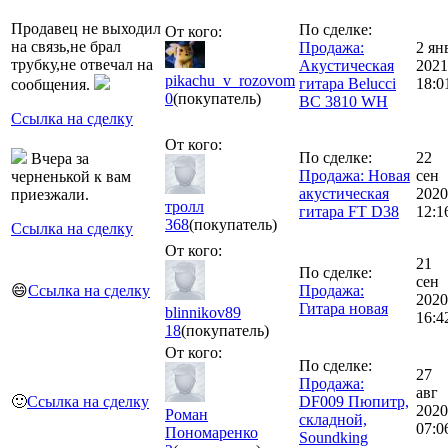
Продавец не выходил
По сделке:
От кого:
на связь,не брал
Продажа:
2 ян
трубку,не отвечал на
Акустическая
2021
pikachu_v_rozovom
гитара Belucci
18:0
сообщения.
0
(покупатель)
BC 3810 WH
Ссылка на сделку
От кого:
По сделке:
22
Вчера за
Продажа: Новая
сен
черненькой к вам
акустическая
2020
приезжали.
тролл
гитара FT D38
12:1
368
(покупатель)
Ссылка на сделку
От кого:
21
По сделке:
сен
😄
Ссылка на сделку
Продажа:
2020
Гитара новая
blinnikov89
16:4
18
(покупатель)
От кого:
По сделке:
27
Продажа:
авг
🙂
Ссылка на сделку
DF009 Пюпитр,
2020
Роман
складной,
07:0
Пономаренко
Soundking