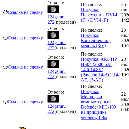
От кого:
По сделке:
26
Покупка:
июл
🙂
Ссылка на сделку
Переходник DVI-I
202
124gsmru
(F) - DVI-I (F)
14:
272
(продавец)
От кого:
По сделке:
23
Покупка:
июл
🙂
Ссылка на сделку
Контейнер под
202
124gsmru
мелочь (Б/У)
10:
272
(продавец)
По сделке:
От кого:
Покупка: АКБ HP
23
HS04 (2600mAh,
июл
🙂
Ссылка на сделку
14.6-14.8V)
202
124gsmru
(Pavilion 14-AC, 14-
10:
272
(продавец)
AF, 15-AC)
По сделке:
Покупка:
От кого:
22
Микрофон
июл
🙂
Ссылка на сделку
компьютерный
202
124gsmru
Defender MIC-109
09:
272
(продавец)
на прищепке
черный, 1.8м