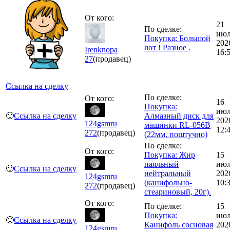
От кого:
21
По сделке:
июл
Покупка: Большой
202
лот ! Разное .
Irenknopa
16:
27
(продавец)
Ссылка на сделку
По сделке:
От кого:
16
Покупка:
июл
🙂
Ссылка на сделку
Алмазный диск для
202
124gsmru
машинки RL-056B
12:
272
(продавец)
(22мм, поштучно)
По сделке:
От кого:
Покупка: Жир
15
паяльный
июл
🙂
Ссылка на сделку
нейтральный
202
124gsmru
(канифольно-
10:
272
(продавец)
стеариновый, 20г).
От кого:
По сделке:
15
Покупка:
июл
🙂
Ссылка на сделку
Канифоль сосновая
202
124gsmru