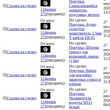
Покупка:
июл
🙂
Ссылка на сделку
Самоклеющийся
202
124gsmru
держатель-
14:
272
(продавец)
подставка, металл
По сделке:
От кого:
27
Покупка: Аудио
июл
🙂
Ссылка на сделку
сплиттер,
202
124gsmru
разветвитель 3.5мм
11:
272
(продавец)
Y кабель ER-01
По сделке:
От кого:
27
Покупка: Штатив
июл
🙂
Ссылка на сделку
трипод для
202
124gsmru
кольцевой лампы
11:
272
(продавец)
(1,6м)
По сделке:
От кого:
27
Покупка: Набор
июл
🙂
Ссылка на сделку
для поклейки
202
124gsmru
защитных стекол и
11:
272
(продавец)
плёнок
По сделке:
От кого:
27
Покупка:
июл
🙂
Ссылка на сделку
Увлажнитель
202
124gsmru
воздуха SD13
06:
272
(продавец)
белый