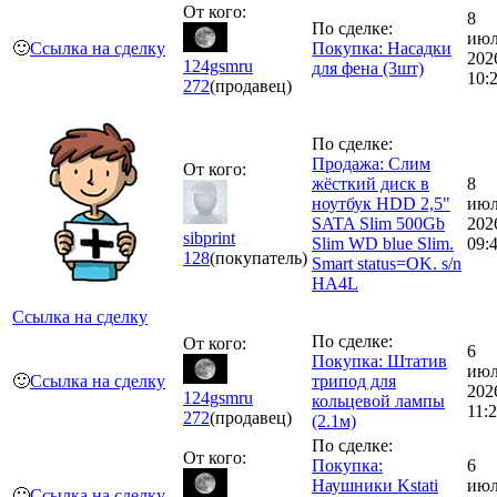
От кого:
8
По сделке:
июл
🙂
Ссылка на сделку
Покупка: Насадки
202
124gsmru
для фена (3шт)
10:
272
(продавец)
По сделке:
Продажа: Слим
От кого:
жёсткий диск в
8
ноутбук HDD 2,5"
июл
SATA Slim 500Gb
202
sibprint
Slim WD blue Slim.
09:
128
(покупатель)
Smart status=OK. s/n
HA4L
Ссылка на сделку
По сделке:
От кого:
6
Покупка: Штатив
июл
🙂
Ссылка на сделку
трипод для
202
124gsmru
кольцевой лампы
11:
272
(продавец)
(2.1м)
По сделке:
От кого:
Покупка:
6
Наушники Kstati
июл
🙂
Ссылка на сделку