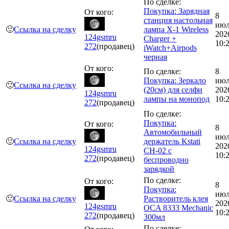
По сделке:
Покупка: Зарядная
От кого:
8
станция настольная
июл
🙂
Ссылка на сделку
лампа X-1 Wireless
202
124gsmru
Charger +
10:
272
(продавец)
iWatch+Airpods
черная
От кого:
По сделке:
8
Покупка: Зеркало
июл
🙂
Ссылка на сделку
(20см) для селфи
202
124gsmru
лампы на монопод
10:
272
(продавец)
По сделке:
Покупка:
От кого:
8
Автомобильный
июл
🙂
Ссылка на сделку
держатель Kstati
202
124gsmru
CH-02 с
10:
272
(продавец)
беспроводно
зарядкой
По сделке:
От кого:
8
Покупка:
июл
🙂
Ссылка на сделку
Растворитель клея
202
124gsmru
OCA 8333 Mechanic
10:
272
(продавец)
300мл
По сделке: