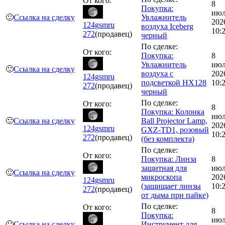
От кого:
8
Покупка:
июл
🙂
Ссылка на сделку
Увлажнитель
202
124gsmru
воздуха Iceberg
10:
272
(продавец)
черный
По сделке:
От кого:
Покупка:
8
Увлажнитель
июл
🙂
Ссылка на сделку
воздуха с
202
124gsmru
подсветкой HX128
10:
272
(продавец)
черный
По сделке:
От кого:
8
Покупка: Колонка
июл
🙂
Ссылка на сделку
Ball Projector Lamp,
202
124gsmru
GXZ-TD1, розовый
10:
272
(продавец)
(без комплекта)
По сделке:
От кого:
Покупка: Линза
8
защитная для
июл
🙂
Ссылка на сделку
микроскопа
202
124gsmru
(защищает линзы
10:
272
(продавец)
от дыма при пайке)
По сделке:
От кого:
8
Покупка:
июл
🙂
Ссылка на сделку
Инструмент для