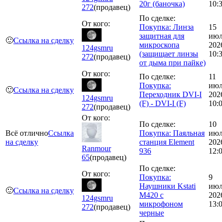
20г (баночка)
10:
272
(продавец)
По сделке:
От кого:
Покупка: Линза
15
защитная для
июл
🙂
Ссылка на сделку
микроскопа
202
124gsmru
(защищает линзы
10:
272
(продавец)
от дыма при пайке)
От кого:
По сделке:
11
Покупка:
июл
🙂
Ссылка на сделку
Переходник DVI-I
202
124gsmru
(F) - DVI-I (F)
10:
272
(продавец)
От кого:
По сделке:
10
Всё отлично
Ссылка
Покупка: Паяльная
июл
на сделку
станция Element
202
Ranmour
936
12:
65
(продавец)
По сделке:
От кого:
Покупка:
9
Наушники Kstati
июл
🙂
Ссылка на сделку
M420 с
202
124gsmru
микрофоном
13:
272
(продавец)
черные