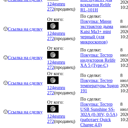
202
124gsmru
вскрытия Relife
10:
272
(продавец)
RL-101H
По сделке:
От кого:
Покупка: Мини
8
экстрактор дыма
июл
🙂
Ссылка на сделку
Kaisi Ma3+ mini
202
124gsmru
черный (для
10:
272
(продавец)
микроскопов)
От кого:
По сделке:
8
Покупка: Тестер
июл
🙂
Ссылка на сделку
индукторов Relife
202
124gsmru
XA 5 (Type-C)
10:
272
(продавец)
От кого:
По сделке:
8
Покупка: Тестер
июл
🙂
Ссылка на сделку
температуры Sugon
202
124gsmru
191
10:
272
(продавец)
По сделке:
От кого:
Покупка: Тестер
8
USB Sunshine SS-
июл
🙂
Ссылка на сделку
302A (0-30V, 0-5А)
202
124gsmru
(работает Quick
10:
272
(продавец)
Charge 4.0)