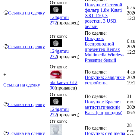
От кого:
Покупка: Сетевой
6 а
фильтр 1.8м Kstati
🙂
Ссылка на сделку
202
XRL 150, 3
124gsmru
12:
розетки, 3 USB,
272
(продавец)
белый
По сделке:
От кого:
Покупка:
6 а
Беспроводной
🙂
Ссылка на сделку
202
презентер Remax
124gsmru
12:
Multimedia Wireless
272
(продавец)
Presenter белый
От кого:
По сделке:
4 а
+
Покупка: Зарядные
202
abukaeva1612
устройства
19:
Ссылка на сделку
90
(продавец)
От кого:
По сделке:
31
Покупка: Браслет
июл
🙂
Ссылка на сделку
антистатический
202
124gsmru
Kaisi (с проводом)
06:
272
(продавец)
От кого:
28
По сделке:
июл
🙂
Ссылка на сделку
Покупка: dvd media