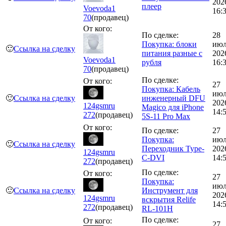
202
плеер
Voevoda1
16:
70
(продавец)
От кого:
По сделке:
28
Покупка: блоки
июл
🙂
Ссылка на сделку
питания разные с
202
Voevoda1
рубля
16:
70
(продавец)
По сделке:
От кого:
27
Покупка: Кабель
июл
🙂
Ссылка на сделку
инженерный DFU
202
124gsmru
Magico для iPhone
14:
272
(продавец)
5S-11 Pro Max
От кого:
По сделке:
27
Покупка:
июл
🙂
Ссылка на сделку
Переходник Type-
202
124gsmru
C-DVI
14:
272
(продавец)
По сделке:
От кого:
27
Покупка:
июл
🙂
Ссылка на сделку
Инструмент для
202
124gsmru
вскрытия Relife
14:
272
(продавец)
RL-101H
По сделке:
От кого:
27