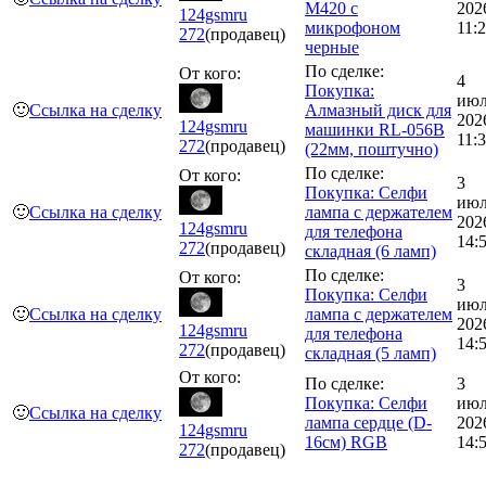
M420 с
202
124gsmru
микрофоном
11:
272
(продавец)
черные
По сделке:
От кого:
4
Покупка:
июл
🙂
Ссылка на сделку
Алмазный диск для
202
124gsmru
машинки RL-056B
11:
272
(продавец)
(22мм, поштучно)
По сделке:
От кого:
3
Покупка: Селфи
июл
🙂
Ссылка на сделку
лампа с держателем
202
124gsmru
для телефона
14:
272
(продавец)
складная (6 ламп)
По сделке:
От кого:
3
Покупка: Селфи
июл
🙂
Ссылка на сделку
лампа с держателем
202
124gsmru
для телефона
14:
272
(продавец)
складная (5 ламп)
От кого:
По сделке:
3
Покупка: Селфи
июл
🙂
Ссылка на сделку
лампа сердце (D-
202
124gsmru
16см) RGB
14:
272
(продавец)