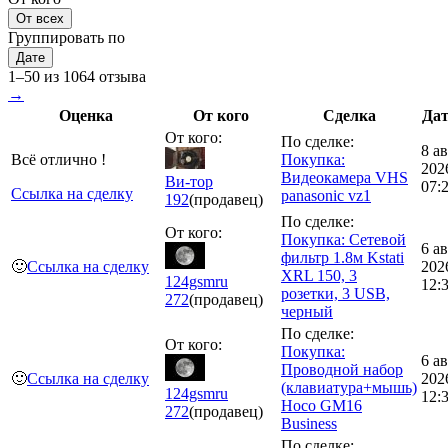
От всех
Группировать по
Дате
1–50 из 1064 отзыва
→
Оценка
От кого
Сделка
Дат
От кого:
По сделке:
8 а
Всё отлично !
Покупка:
202
Видеокамера VHS
Ви-тор
07:
Ссылка на сделку
panasonic vz1
192
(продавец)
По сделке:
От кого:
Покупка: Сетевой
6 а
фильтр 1.8м Kstati
🙂
Ссылка на сделку
202
XRL 150, 3
124gsmru
12:
розетки, 3 USB,
272
(продавец)
черный
По сделке:
От кого:
Покупка:
6 а
Проводной набор
🙂
Ссылка на сделку
202
(клавиатура+мышь)
124gsmru
12:
Hoco GM16
272
(продавец)
Business
По сделке: