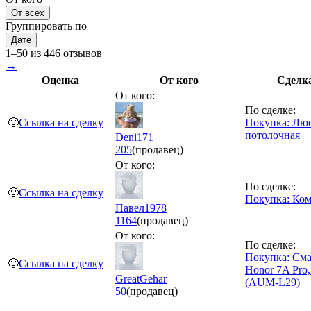
От всех
Группировать по
Дате
1–50 из 446 отзывов
→
Оценка
От кого
Сделк
От кого:
По сделке:
🙂
Ссылка на сделку
Покупка: Лю
потолочная
Deni171
205
(продавец)
От кого:
По сделке:
🙂
Ссылка на сделку
Покупка: Ком
Павел1978
1164
(продавец)
От кого:
По сделке:
Покупка: См
🙂
Ссылка на сделку
Honor 7A Pro,
GreatGehar
(AUM-L29)
50
(продавец)