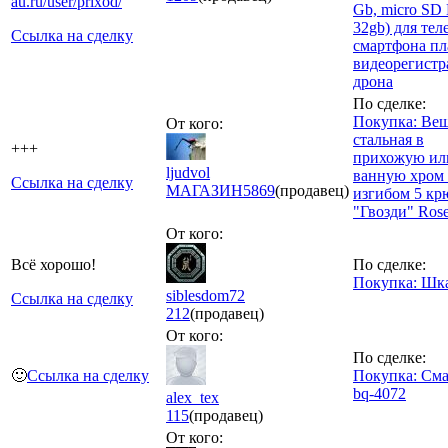
au.ru/user/prixod/
Gb, micro SD
32gb) для тел
Ссылка на сделку
смартфона п
видеорегистр
дрона
По сделке:
Покупка: Ве
От кого:
стальная в
+++
прихожую ил
ljudvol
ванную хром 
Ссылка на сделку
МАГАЗИН
5869
(продавец)
изгибом 5 кр
"Гвозди" Ros
От кого:
Всё хорошо!
По сделке:
Покупка: Шк
siblesdom72
Ссылка на сделку
212
(продавец)
От кого:
По сделке:
🙂
Ссылка на сделку
Покупка: См
bq-4072
alex_tex
115
(продавец)
От кого: