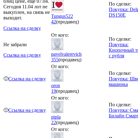
блиц цене, ещё 07.04.
По сделке:
Сегодня 11.04 лот не
Покупка: Del
выкуплен, на связь не
DS150E
Tungus522
выходит.
42
(продавец)
Ссылка на сделку
От кого:
По сделке:
Не забрали
Покупка:
Кнопочный т
pavelvalerevich
Ссылка на сделку
с рубля
355
(продавец)
От кого:
По сделке:
🙂
Ссылка на сделку
Покупка: Шв
машинка
oron
19
(продавец)
От кого:
По сделке:
🙂
Ссылка на сделку
Покупка: См
Билайн Смарт
pipla
22
(продавец)
От кого: