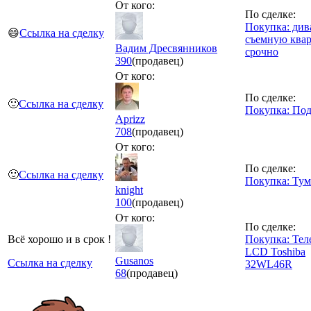
От кого:
По сделке:
Покупка: див
😄
Ссылка на сделку
съемную ква
Вадим Дресвянников
срочно
390
(продавец)
От кого:
По сделке:
🙂
Ссылка на сделку
Покупка: Под
Aprizz
708
(продавец)
От кого:
По сделке:
🙂
Ссылка на сделку
Покупка: Тум
knight
100
(продавец)
От кого:
По сделке:
Всё хорошо и в срок !
Покупка: Тел
LCD Toshiba
Gusanos
Ссылка на сделку
32WL46R
68
(продавец)