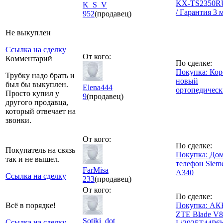
KX-TS2350R
K_S_V
/ Гарантия 3 
952
(продавец)
Не выкуплен
Ссылка на сделку
От кого:
Комментарий
По сделке:
Покупка: Кор
Трубку надо брать и
новый
был бы выкуплен.
Elena444
ортопедичес
Просто купил у
9
(продавец)
другого продавца,
который отвечает на
звонки.
От кого:
По сделке:
Покупатель на связь
Покупка: До
так и не вышел.
телефон Siem
FarMisa
A340
Ссылка на сделку
233
(продавец)
От кого:
По сделке:
Всё в порядке!
Покупка: АК
ZTE Blade V8 
Sotiki_dot
Ссылка на сделку