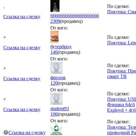
.
По сделке:
Покупка: См
66666666666666666666
Ссылка на сделку
2309
(продавец)
От кого:
+
По сделке:
Покупка: Len
бутерброд
Ссылка на сделку
146
(продавец)
От кого:
По сделке:
+
Покупка: При
смарт ТВ
фролов
Ссылка на сделку
120
(продавец)
От кого:
По сделке:
+
Покупка: US
Флешки 64гб
student93
Ссылка на сделку
Exployd + 4гб
106
(продавец)
От кого:
По сделке:
Покупка: Тел
😄
Ссылка на сделку
проводной Pa