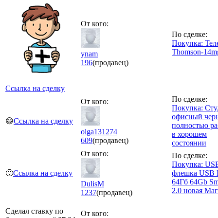
От кого:
По сделке:
Покупка: Тел
Thomson-14m
ynam
196
(продавец)
Ссылка на сделку
По сделке:
От кого:
Покупка: Сту
офисный чер
😄
Ссылка на сделку
полностью р
olga131274
в хорошем
609
(продавец)
состоянии
От кого:
По сделке:
Покупка: US
🙂
Ссылка на сделку
флешка USB F
64Гб 64Gb Sm
DulisM
2.0 новая Маг
1237
(продавец)
Сделал ставку по
От кого: