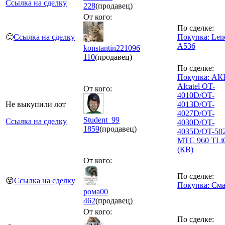
Ссылка на сделку
228
(продавец)
От кого:
По сделке:
🙂
Ссылка на сделку
Покупка: Len
A536
konstantin221096
110
(продавец)
По сделке:
Покупка: АК
Alcatel OT-
От кого:
4010D/OT-
Не выкупили лот
4013D/OT-
4027D/OT-
Student_99
Ссылка на сделку
4030D/OT-
1859
(продавец)
4035D/OT-50
МТС 960 TLi
(КВ)
От кого:
По сделке:
😵
Ссылка на сделку
Покупка: См
рома00
462
(продавец)
От кого:
По сделке: