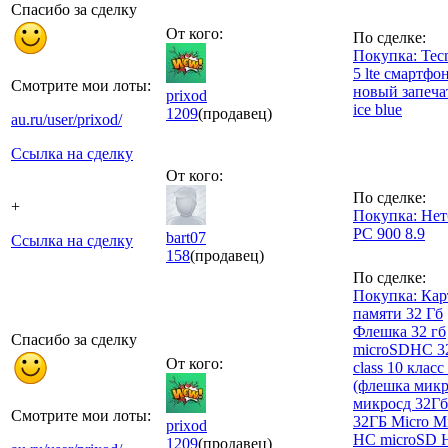
Спасибо за сделку
От кого:
По сделке:
Покупка: Tec
5 lte смартфо
Смотрите мои лоты:
новый запеч
prixod
ice blue
1209
(продавец)
au.ru/user/prixod/
Ссылка на сделку
От кого:
По сделке:
+
Покупка: Нет
PC 900 8.9
bart07
Ссылка на сделку
158
(продавец)
По сделке:
Покупка: Кар
памяти 32 Гб
Флешка 32 гб
Спасибо за сделку
microSDHC 3
От кого:
class 10 класс
(флешка микр
микросд 32Гб
Смотрите мои лоты:
32ГБ Micro M
prixod
HC microSD 
1209
(продавец)