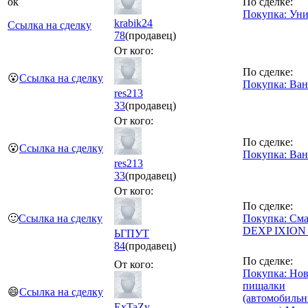
ок
По сделке:
Покупка: Уни
krabik24
Ссылка на сделку
78
(продавец)
От кого:
По сделке:
😮
Ссылка на сделку
Покупка: Ва
res213
33
(продавец)
От кого:
По сделке:
😮
Ссылка на сделку
Покупка: Ва
res213
33
(продавец)
От кого:
По сделке:
🙂
Ссылка на сделку
Покупка: См
DEXP IXION
ЬГПУТ
84
(продавец)
По сделке:
От кого:
Покупка: Но
пищалки
😄
Ссылка на сделку
(автомобиль
ExTaZy_