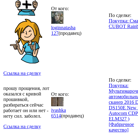
От кого:
По сделке:
Покупка: См
CUBOT Rain
loginnatasha
127
(продавец)
Ссылка на сделку
По сделке:
Покупка:
прошу прощения, лот
Мультимаро
оказался с кривой
От кого:
автомобильн
прошивкой,
сканер 2016 D
разбираться сейчас
DS150E New V
ivashka
работает он или нет -
Autocom CDP
6514
(продавец)
нету сил. заболел.
ELM327 )
[Фабричное
Ссылка на сделку
качество]