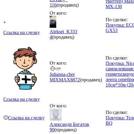
твиттер) Max
116
(продавец)
MX-130
От кого:
По сделке:
+
Покупка: E
GX53
Aleksei_K333
Ссылка на сделку
4
(продавец)
По сделке:
От кого:
Покупка: Nic
самоклеящаяс
герметизиру
Julianna-cher
лента серебри
MIXMAX
8872
(продавец)
10см*10м (20
Ссылка на сделку
От кого:
По сделке:
🙂
Ссылка на сделку
Покупка: Тел
BQ
Александр Богатов
90
(продавец)