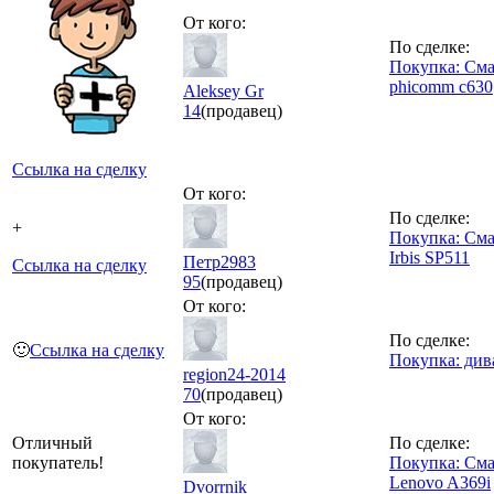
От кого:
По сделке:
Покупка: См
phicomm c630
Aleksey Gr
14
(продавец)
Ссылка на сделку
От кого:
По сделке:
+
Покупка: См
Irbis SP511
Петр2983
Ссылка на сделку
95
(продавец)
От кого:
По сделке:
🙂
Ссылка на сделку
Покупка: див
region24-2014
70
(продавец)
От кого:
Отличный
По сделке:
покупатель!
Покупка: См
Lenovo A369i
Dvorrnik