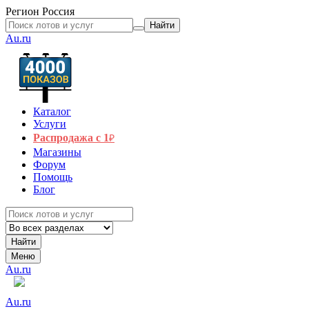
Регион
Россия
Найти
Au.ru
Каталог
Услуги
Распродажа с 1
₽
Магазины
Форум
Помощь
Блог
Найти
Меню
Au.ru
Au.ru