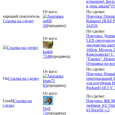
курьером). Бесп
в день заказа*!!!
От кого:
По сделке:
хороший покупатель
Покупка: Опера
Ссылка на сделку
asf0ll
Ramaxel 2RX8 P
10
(продавец)
2x2Gb
По сделке:
Покупка: Дерев
От кого:
LED светодиод
диодов(два цвет
Ссылка на сделку
160см. Модель 2
ka4eli
Красноярске! С
7248
(продавец)
"Ежики" .Новое 
Отправка по вс
По сделке:
От кого:
Покупка: Новы
Ок
Ссылка на сделку
оригинальный б
khan72
для ноутбуков H
85
(продавец)
Packard) 18.5 V 
От кого:
По сделке:
Good)
Ссылка на
Покупка: ЖК Ма
сделку
дюймов AU Optr
DoZ
b156xw01 v.2
71
(продавец)