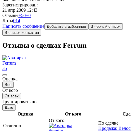
Зарегистрирован:
21 апр 2009 12:43
Отзывы
+50
−0
Лоты
0
14
Написать сообщение
Добавить в избранное
В чёрный список
В список контактов
Отзывы о сделках Ferrum
Ferrum
35
Оценка
Все
От кого
От всех
Группировать по
Дате
Оценка
От кого
Сде
От кого:
По сделке:
Отлично
Продажа: Велос
timurko