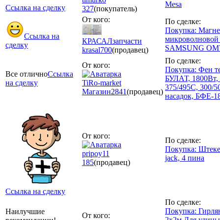
Mesa
Ссылка на сделку
327
(покупатель)
От кого:
По сделке:
Покупка: Магне
Ссылка на
микроволновой
КРАСАЛзапчасти
сделку
SAMSUNG OM7
krasal
700
(продавец)
По сделке:
От кого:
Покупка: Фен т
Все отлично
Ссылка
БУЛАТ, 1800Вт, 
на сделку
TiRo-market
375/495С, 300/5
Магазин
2841
(продавец)
насадок, БФЕ-18
От кого:
По сделке:
Покупка: Штекер
pripoy11
jack, 4 пина
185
(продавец)
Ссылка на сделку
По сделке:
Покупка: Гирля
Наилучшие
От кого:
2х2м Для улицы