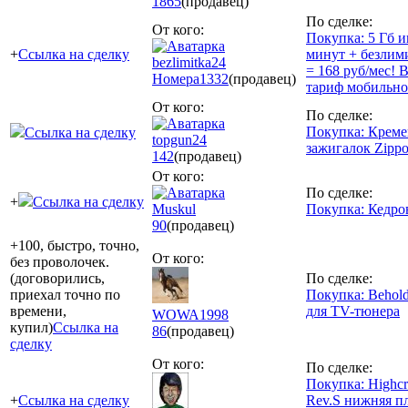
1865
(продавец)
По сделке:
От кого:
Покупка: 5 Гб и
+
Ссылка на сделку
минут + безлим
bezlimitka24
= 168 руб/мес!
Номера
1332
(продавец)
тариф мобильно
От кого:
По сделке:
Покупка: Креме
Ссылка на сделку
topgun24
зажигалок Zippo
142
(продавец)
От кого:
По сделке:
+
Ссылка на сделку
Muskul
Покупка: Кедро
90
(продавец)
+100, быстро, точно,
От кого:
без проволочек.
(договорились,
По сделке:
приехал точно по
Покупка: Behol
времени,
для TV-тюнера
WOWA1998
купил)
Ссылка на
86
(продавец)
сделку
От кого:
По сделке:
Покупка: Highcr
+
Ссылка на сделку
Rev.S нижняя пл