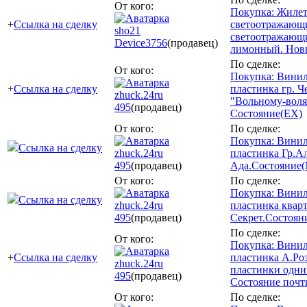
От кого:
Покупка: Жилет
+
Ссылка на сделку
светоотражающи
sho21
светоотражающ
Device
3756
(продавец)
лимонный. Нов
По сделке:
От кого:
Покупка: Винил
+
Ссылка на сделку
пластинка гр. 
zhuck.24ru
"Вольному-воля
495
(продавец)
Состояние(EX)
От кого:
По сделке:
Покупка: Винил
Ссылка на сделку
zhuck.24ru
пластинка Гр.А
495
(продавец)
Ада.Состояние(
От кого:
По сделке:
Покупка: Винил
Ссылка на сделку
zhuck.24ru
пластинка квар
495
(продавец)
Секрет.Состоян
По сделке:
От кого:
Покупка: Винил
+
Ссылка на сделку
пластинка А.Ро
zhuck.24ru
пластинки одни
495
(продавец)
Состояние почт
От кого:
По сделке: