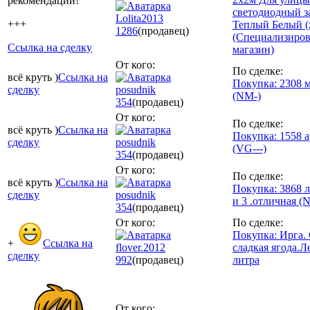
рекомендации!
светодиодный з
Lolita2013
+++
Теплый Белый (
1286
(продавец)
(Специализиро
Ссылка на сделку
магазин)
От кого:
По сделке:
всё круть )
Ссылка на
Покупка: 2308 
сделку
posudnik
(NM-)
354
(продавец)
От кого:
По сделке:
всё круть )
Ссылка на
Покупка: 1558 а
сделку
posudnik
(VG---)
354
(продавец)
От кого:
По сделке:
всё круть )
Ссылка на
Покупка: 3868 л
сделку
posudnik
и 3 .отличная (
354
(продавец)
От кого:
По сделке:
Покупка: Ирга.
+
Ссылка на
flover.2012
сладкая ягода.Ле
сделку
992
(продавец)
литра
От кого: