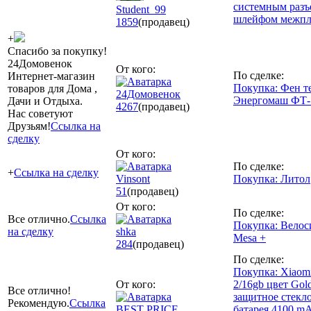
системным разъ
Student_99
шлейфом межп
1859
(продавец)
+
Спасибо за покупку!
24Домовенок
От кого:
По сделке:
Интернет-магазин
Покупка: Фен т
товаров для Дома ,
24Домовенок
Энергомаш ФТ-
Дачи и Отдыха.
4267
(продавец)
Нас советуют
Друзьям!
Ссылка на
сделку
От кого:
По сделке:
+
Ссылка на сделку
Vinsont
Покупка: Литол
51
(продавец)
От кого:
По сделке:
Все отлично.
Ссылка
Покупка: Велос
на сделку
shka
Mesa +
284
(продавец)
По сделке:
Покупка: Xiaom
От кого:
2/16gb цвет Gol
Все отлично!
защитное стекло
Рекомендую.
Ссылка
BEST PRICE
батарея 4100 m