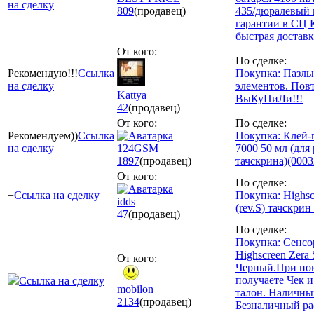
на сделку
809
(продавец)
435/дюралевый к
гарантии в СЦ 
быстрая доставк
От кого:
По сделке:
Рекомендую!!!
Ссылка
Покупка: Пазлы
на сделку
элементов. Пов
Kattya
ВыКуПиЛи!!!
42
(продавец)
От кого:
По сделке:
Рекомендуем))
Ссылка
Покупка: Клей-
на сделку
124GSM
7000 50 мл (для
1897
(продавец)
тачскрина)(0003
От кого:
По сделке:
+
Ссылка на сделку
Покупка: Highsc
idds
(rev.S) тачскрин 
47
(продавец)
По сделке:
Покупка: Сенсо
Highscreen Zera S
От кого:
Черный.При по
получаете Чек 
Ссылка на сделку
mobilon
талон. Наличны
2134
(продавец)
Безналичный рас