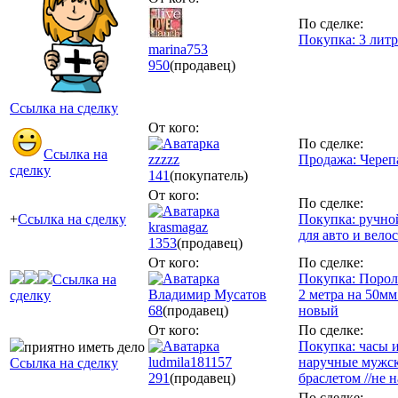
По сделке:
Покупка: 3 литр
marina753
950
(продавец)
Ссылка на сделку
От кого:
По сделке:
Ссылка на
zzzzz
Продажа: Череп
сделку
141
(покупатель)
От кого:
По сделке:
+
Ссылка на сделку
Покупка: ручно
krasmagaz
для авто и вело
1353
(продавец)
От кого:
По сделке:
Покупка: Пороло
Ссылка на
Владимир Мусатов
2 метра на 50м
сделку
68
(продавец)
новый
От кого:
По сделке:
Покупка: часы 
приятно иметь дело
ludmila181157
наручные мужск
Ссылка на сделку
291
(продавец)
браслетом //не н
По сделке: