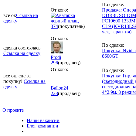
По сделке:
От кого:
Продажа: Опера
все ок
Ссылка на
DDR3L SO-DI
сделку
черный плащ
PC10600 1333MH
374
(покупатель)
CL9 (KVR13LS9S
чек, гарантия)
От кого:
По сделке:
сделка состоялась
Покупка: Nvidia
Ссылка на сделку
8600GT
Prodi
296
(продавец)
От кого:
По сделке:
все ок. спс за
Покупка: Гирля
покупку!
Ссылка на
(светодиодный 
сделку
светодиодная н
Ballon24
4*2,9м, 8 режим
223
(продавец)
О проекте
Наши вакансии
Блог компании