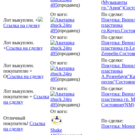
(Музыканты
495
(продавец)
гр."Ария")Сост
От кого:
По сделке:
Покупка: Винил
Лот выкуплен. +
zhuck.24ru
пластинка
Ссылка на сделку
495
(продавец)
гр.Круиз.Состо
От кого:
По сделке:
Лот выкуплен.
Покупка: Винил
+
Ссылка на сделку
zhuck.24ru
пластинка гр.Le
495
(продавец)
Zeppelin.Состоя
По сделке:
От кого:
Лот выкуплен.
Покупка: Винил
покупателю +
пластинка
zhuck.24ru
O
Ссылка на сделку
А.Розенбаум"Ка
495
(продавец)
песни"Состоян
От кого:
По сделке:
Лот выкуплен.
Покупка: Винил
покупателю +
Ссылка
zhuck.24ru
пластинка гр. М
на сделку
495
(продавец)
Состояние(NM)
От кого:
Отличный
По сделке:
покупатель!
Ссылка
Покупка: Моно
на сделку
Shake