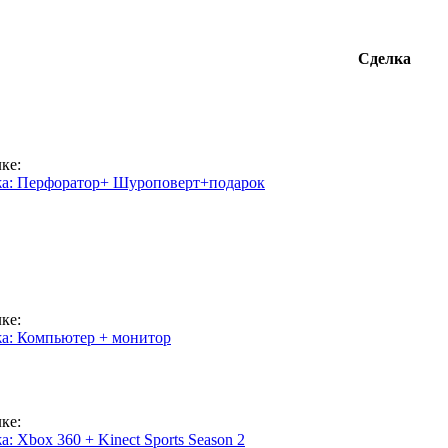
Сделка
ке:
а: Перфоратор+ Шуроповерт+подарок
ке:
а: Компьютер + монитор
ке:
: Xbox 360 + Kinect Sports Season 2