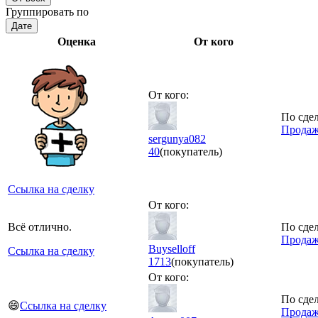
Группировать по
Дате
Оценка
От кого
От кого:
По сдел
Продаж
sergunya082
40
(покупатель)
Ссылка на сделку
От кого:
Всё отлично.
По сдел
Продаж
Buyselloff
Ссылка на сделку
1713
(покупатель)
От кого:
По сдел
😄
Ссылка на сделку
Продажа