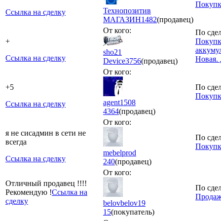
Покупк
Технопозитив
Ссылка на сделку
МАГАЗИН
1482
(продавец)
От кого:
По сдел
+
Покупк
аккумул
sho21
Ссылка на сделку
Новая. 
Device
3756
(продавец)
От кого:
+5
По сдел
Покупк
agent1508
Ссылка на сделку
4364
(продавец)
От кого:
я не сисадмин в сети не
По сдел
всегда
Покупк
mebelprod
Ссылка на сделку
240
(продавец)
От кого:
Отличный продавец !!!!
По сдел
Рекомендую !
Ссылка на
Продаж
сделку
belovbelov19
15
(покупатель)