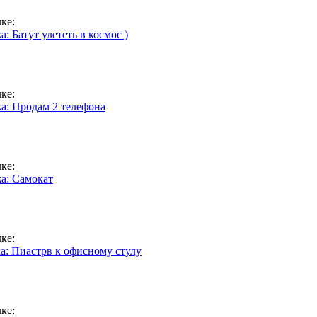
ке:
: Батут улететь в космос )
ке:
а: Продам 2 телефона
ке:
а: Самокат
ке:
а: Пиастрв к офисному стулу
ке: