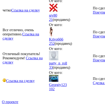
От кого:
По сдел
четко
Ссылка на сделку
Покупка
srv80
21
(продавец)
От кого:
Все отлично, очень
По сдел
оперативно.
Ссылка на
Покупк
сделку
Krivo666
252
(продавец)
От кого:
Отличный покупатель!
По сдел
Рекомендуем!
Ссылка на
Покупк
сделку
party_n_roll
33
(продавец)
От кого:
По сдел
Ссылка на сделку
Сделка
Georgiy123
102
О проекте