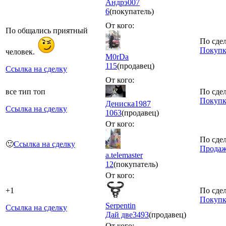
Андрэ007
6
(покупатель)
От кого:
По общались приятный
По сдел
Покупк
человек.
M0rDa
115
(продавец)
Ссылка на сделку
От кого:
все тип топ
По сдел
Покупк
Дениска1987
Ссылка на сделку
1063
(продавец)
От кого:
По сдел
🙂
Ссылка на сделку
Продаж
a.telemaster
12
(покупатель)
От кого:
+1
По сдел
Покупк
Serpentin
Ссылка на сделку
Дай две
3493
(продавец)
От кого: