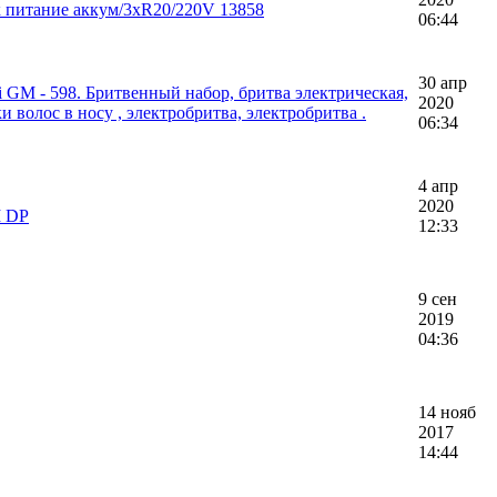
питание аккум/3xR20/220V 13858
06:44
30 апр
 GM - 598. Бритвенный набор, бритва электрическая,
2020
 волос в носу , электробритва, электробритва .
06:34
4 апр
2020
I DP
12:33
9 сен
2019
04:36
14 нояб
2017
14:44