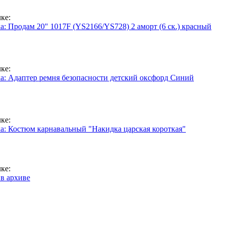
ке:
: Продам 20" 1017F (YS2166/YS728) 2 аморт (6 ск.) красный
ке:
а: Адаптер ремня безопасности детский оксфорд Синий
ке:
а: Костюм карнавальный "Накидка царская короткая"
ке:
 в архиве