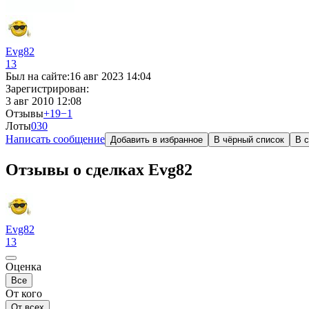
Evg82
13
Был на сайте:
16 авг 2023 14:04
Зарегистрирован:
3 авг 2010 12:08
Отзывы
+19
−1
Лоты
0
30
Написать сообщение
Добавить в избранное
В чёрный список
В с
Отзывы о сделках Evg82
Evg82
13
Оценка
Все
От кого
От всех