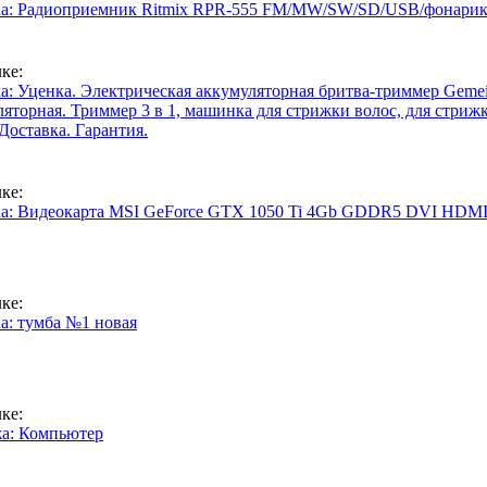
а: Радиоприемник Ritmix RPR-555 FM/MW/SW/SD/USB/фонарик 
ке:
а: Уценка. Электрическая аккумуляторная бритва-триммер Gemei
яторная. Триммер 3 в 1, машинка для стрижки волос, для стрижки
Доставка. Гарантия.
ке:
а: Видеокарта MSI GeForce GTX 1050 Ti 4Gb GDDR5 DVI HDM
ке:
а: тумба №1 новая
ке:
а: Компьютер