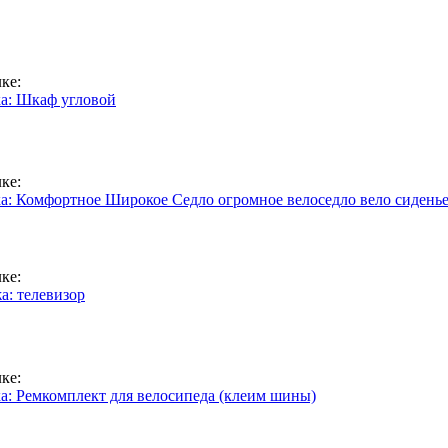
ке:
а: Шкаф угловой
ке:
а: Комфортное Широкое Седло огромное велоседло вело сиденье
ке:
а: телевизор
ке:
а: Ремкомплект для велосипеда (клеим шины)