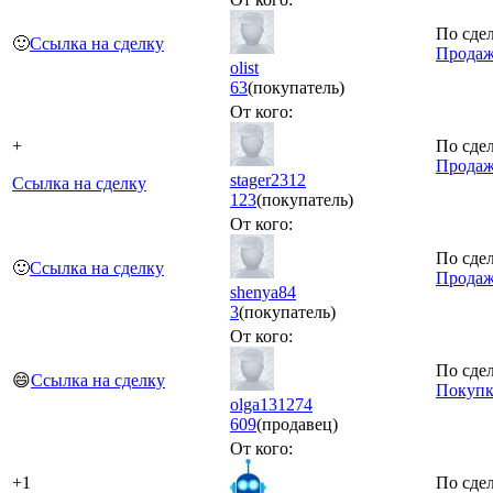
По сдел
🙂
Ссылка на сделку
Продажа
olist
63
(покупатель)
От кого:
+
По сдел
Продаж
stager2312
Ссылка на сделку
123
(покупатель)
От кого:
По сдел
🙂
Ссылка на сделку
Продаж
shenya84
3
(покупатель)
От кого:
По сдел
😄
Ссылка на сделку
Покупк
olga131274
609
(продавец)
От кого:
+1
По сдел