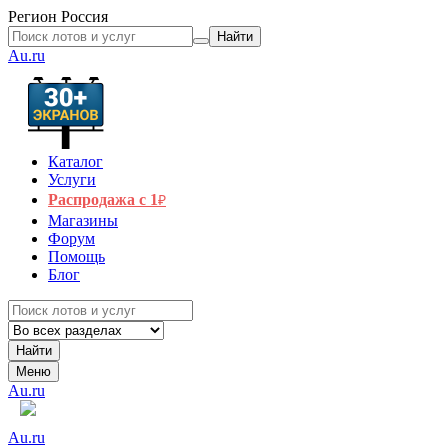
Регион
Россия
Найти
Au.ru
Каталог
Услуги
Распродажа с 1
₽
Магазины
Форум
Помощь
Блог
Найти
Меню
Au.ru
Au.ru