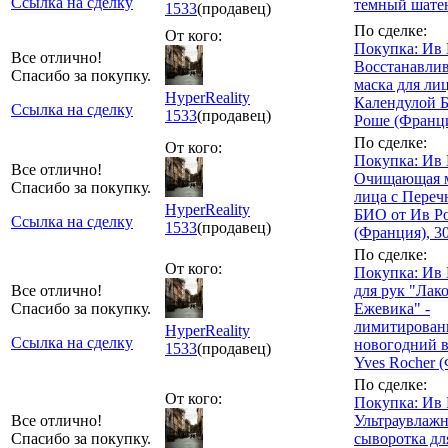
Ссылка на сделку
темный шатен
1533
(продавец)
По сделке:
От кого:
Покупка: Ив 
Все отлично!
Восстанавли
Спасибо за покупку.
маска для лиц
HyperReality
Календулой 
Ссылка на сделку
1533
(продавец)
Роше (Франци
По сделке:
От кого:
Покупка: Ив 
Все отлично!
Очищающая м
Спасибо за покупку.
лица с Пере
HyperReality
БИО от Ив Р
Ссылка на сделку
1533
(продавец)
(Франция), 3
По сделке:
От кого:
Покупка: Ив 
Все отлично!
для рук "Лак
Спасибо за покупку.
Ежевика" -
лимитирова
HyperReality
Ссылка на сделку
новогодний 
1533
(продавец)
Yves Rocher 
По сделке:
От кого:
Покупка: Ив 
Все отлично!
Ультраувлаж
Спасибо за покупку.
сыворотка дл