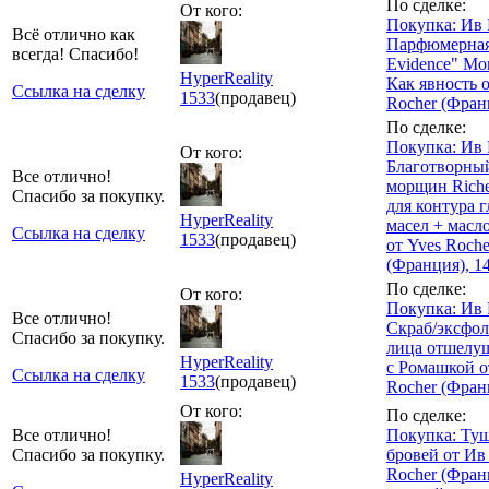
По сделке:
От кого:
Покупка: Ив 
Всё отлично как
Парфюмерная
всегда! Спасибо!
Evidence" Мо
HyperReality
Как явность о
Ссылка на сделку
1533
(продавец)
Rocher (Фран
По сделке:
Покупка: Ив 
От кого:
Благотворный
Все отлично!
морщин Rich
Спасибо за покупку.
для контура г
HyperReality
масел + масло
Ссылка на сделку
1533
(продавец)
от Yves Roche
(Франция), 1
По сделке:
От кого:
Покупка: Ив 
Все отлично!
Скраб/эксфол
Спасибо за покупку.
лица отшел
HyperReality
с Ромашкой о
Ссылка на сделку
1533
(продавец)
Rocher (Франц
От кого:
По сделке:
Все отлично!
Покупка: Туш
Спасибо за покупку.
бровей от Ив
Rocher (Фран
HyperReality