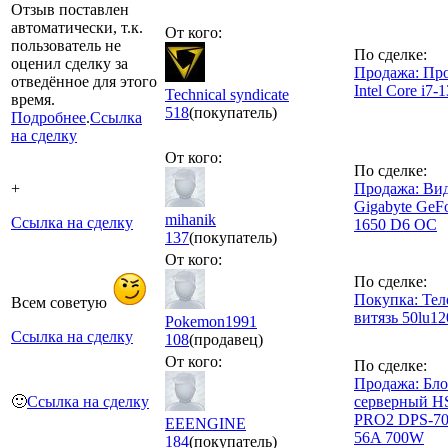
Отзыв поставлен
автоматически, т.к.
От кого:
пользователь не
По сделке:
оценил сделку за
Продажа: Пр
отведённое для этого
Intel Core i7
Technical syndicate
время.
518
(покупатель)
Подробнее
.
Ссылка
на сделку
От кого:
По сделке:
+
Продажа: Ви
Gigabyte GeF
mihanik
Ссылка на сделку
1650 D6 OC
137
(покупатель)
От кого:
По сделке:
Покупка: Тел
Всем советую
витязь 50lu12
Pokemon1991
Ссылка на сделку
108
(продавец)
От кого:
По сделке:
Продажа: Бло
🙂
Ссылка на сделку
серверный H
PRO2 DPS-7
EEENGINE
56A 700W
184
(покупатель)