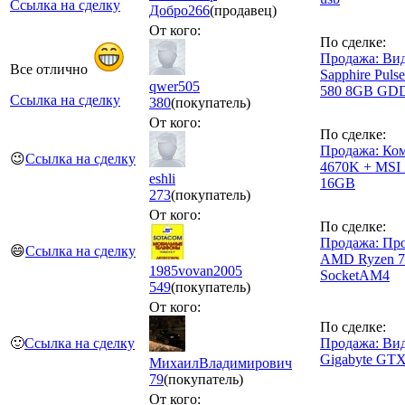
Ссылка на сделку
Добро
266
(продавец)
От кого:
По сделке:
Продажа: Ви
Все отлично
Sapphire Pul
qwer505
580 8GB GD
Ссылка на сделку
380
(покупатель)
От кого:
По сделке:
Продажа: Ком
😉
Ссылка на сделку
4670K + MSI
eshli
16GB
273
(покупатель)
От кого:
По сделке:
Продажа: Пр
😄
Ссылка на сделку
AMD Ryzen 7
1985vovan2005
SocketAM4
549
(покупатель)
От кого:
По сделке:
🙂
Ссылка на сделку
Продажа: Ви
Gigabyte GTX
МихаилВладимирович
79
(покупатель)
От кого: