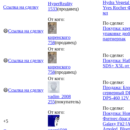
Hydra Vegetal
HyperReality
Ссылка на сделку
Yves Rocher 
1533
(продавец)
мл
От кого:
По сделке:
Покупка: кре
😄
Ссылка на сделку
упаковке дюб
киренского
партнерпак
758
(продавец)
От кого:
По сделке:
😄
Ссылка на сделку
Покупка: На
SDS+ X5L от
киренского
758
(продавец)
От кого:
По сделке:
Продажа: Бло
😄
Ссылка на сделку
серверный D
vadim_2008
DPS-460 12V
255
(покупатель)
По сделке:
От кого:
Покупка: Но
Фитнес-брасл
+5
Galaxy Fit2 [A
Amoled, Bluet