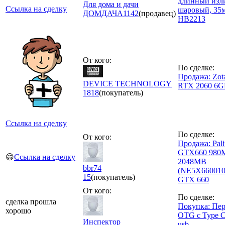
длинный изл
Для дома и дачи
Ссылка на сделку
шаровый, 35
ДОМДАЧА
1142
(продавец)
HB2213
От кого:
По сделке:
Продажа: Zot
DEVICE TECHNOLOGY
RTX 2060 6
1818
(покупатель)
Ссылка на сделку
По сделке:
От кого:
Продажа: Pali
GTX660 980
😄
Ссылка на сделку
2048MB
bbr74
(NE5X660010
15
(покупатель)
GTX 660
От кого:
По сделке:
сделка прошла
Покупка: Пе
хорошо
OTG с Type C
Инспектор
usb