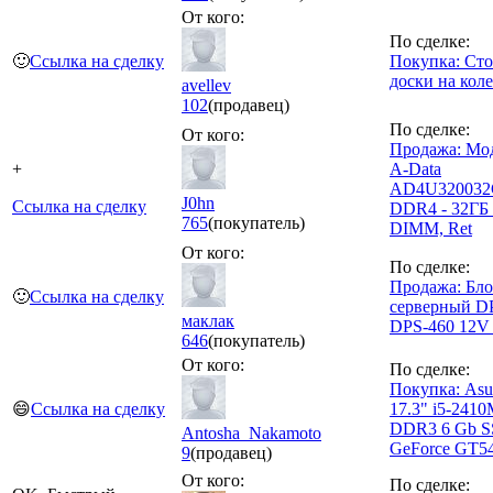
От кого:
По сделке:
🙂
Ссылка на сделку
Покупка: Сто
доски на кол
avellev
102
(продавец)
По сделке:
От кого:
Продажа: Мо
+
A-Data
AD4U32003
J0hn
Ссылка на сделку
DDR4 - 32ГБ 
765
(покупатель)
DIMM, Ret
От кого:
По сделке:
Продажа: Бло
🙂
Ссылка на сделку
серверный D
маклак
DPS-460 12V
646
(покупатель)
От кого:
По сделке:
Покупка: As
😄
Ссылка на сделку
17.3" i5-2410
DDR3 6 Gb S
Antosha_Nakamoto
GeForce GT5
9
(продавец)
От кого:
По сделке: