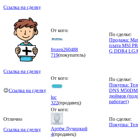
Ссылка на сделку
От кого:
По сделке:
Продажа: Ма
плата MSI P
frozen260488
G DDR4 LGA
719
(покупатель)
Ссылка на сделку
От кого:
По сделке:
Покупка: Тел
😉
Ссылка на сделку
DNS M50DM8
дюймов (подс
luc
работает)
322
(продавец)
От кого:
Отлично
По сделке:
Покупка: Тел
Артём Лучицкий
Ссылка на сделку
4
(продавец)