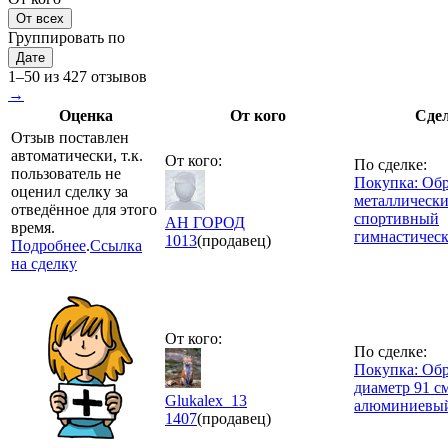
От всех
Группировать по
Дате
1–50 из 427 отзывов
→
Оценка
От кого
Сде
Отзыв поставлен
автоматически, т.к.
От кого:
По сделке:
пользователь не
Покупка: Об
оценил сделку за
металлическ
отведённое для этого
спортивный
АН ГОРОД
время.
гимнастичес
1013
(продавец)
Подробнее
.
Ссылка
на сделку
От кого:
По сделке:
Покупка: Обр
диаметр 91 с
Glukalex_13
алюминиевы
1407
(продавец)