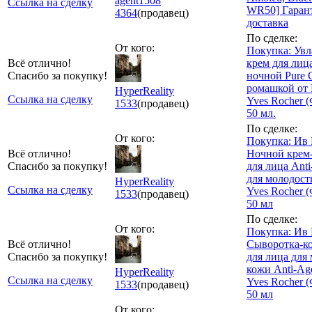
agent1508
Ссылка на сделку
WR50] Гаран
4364
(продавец)
доставка
По сделке:
От кого:
Покупка: Ув
Всё отлично!
крем для лиц
Спасибо за покупку!
ночной Pure C
ромашкой от
HyperReality
Ссылка на сделку
Yves Rocher 
1533
(продавец)
50 мл.
По сделке:
От кого:
Покупка: Ив 
Всё отлично!
Ночной крем
Спасибо за покупку!
для лица Anti
для молодост
HyperReality
Ссылка на сделку
Yves Rocher 
1533
(продавец)
50 мл
По сделке:
От кого:
Покупка: Ив 
Всё отлично!
Сыворотка-к
Спасибо за покупку!
для лица для
кожи Anti-Age
HyperReality
Ссылка на сделку
Yves Rocher 
1533
(продавец)
50 мл
От кого: