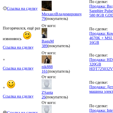
По сделке:
Продажа: Ви
🙂
Ссылка на сделку
Sapphire Pul
МихаилВладимирович
580 8GB GD
79
(покупатель)
От кого:
Погорячился, ещё раз
По сделке:
Продажа: Ком
4670K + MSI
извиняюсь
BaguM
16GB
389
(покупатель)
Ссылка на сделку
От кого:
По сделке:
+
Продажа: HDD
320GB
nik888
Ссылка на сделку
HDT725032V
161
(покупатель)
От кого:
По сделке:
Продажа: Дет
+
машина элек
ZSanta
Ссылка на сделку
26
(покупатель)
От кого:
По сделке:
Продажа: Intel
😄
Ссылка на сделку