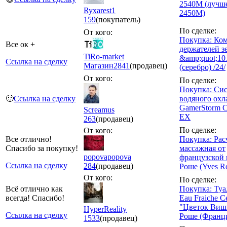
2540M (лучш
Ryxarest1
2450M)
159
(покупатель)
По сделке:
От кого:
Покупка: Ко
Все ок +
держателей з
TiRo-market
&amp;quot;10
Ссылка на сделку
Магазин
2841
(продавец)
(серебро) /24/
От кого:
По сделке:
Покупка: Си
🙂
Ссылка на сделку
водяного ох
GamerStorm C
Screamus
EX
263
(продавец)
По сделке:
От кого:
Все отлично!
Покупка: Рас
Спасибо за покупку!
массажная от
popovapopova
французской
Ссылка на сделку
284
(продавец)
Роше (Yves R
От кого:
По сделке:
Всё отлично как
Покупка: Туа
всегда! Спасибо!
Eau Fraiche Ce
"Цветок Виш
HyperReality
Ссылка на сделку
Роше (Франци
1533
(продавец)