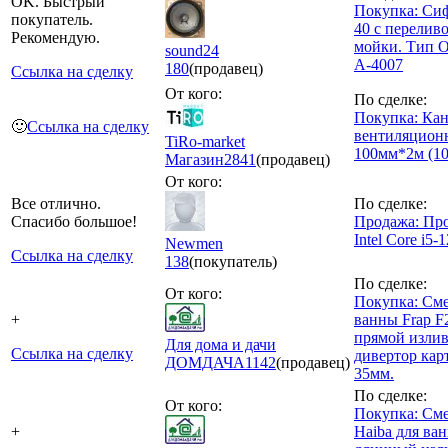
OK. Быстрый
Покупка: Сиф
покупатель.
40 с перелив
Рекомендую.
мойки. Тип 
sound24
А-4007
180
(продавец)
Ссылка на сделку
От кого:
По сделке:
Покупка: Кан
🙂
Ссылка на сделку
вентиляцион
TiRo-market
100мм*2м (1
Магазин
2841
(продавец)
От кого:
Все отлично.
По сделке:
Спасибо большое!
Продажа: Пр
Intel Core i5
Newmen
Ссылка на сделку
138
(покупатель)
По сделке:
От кого:
Покупка: Сме
+
ванны Frap F
прямой излив,
Для дома и дачи
Ссылка на сделку
дивертор кар
ДОМДАЧА
1142
(продавец)
35мм.
По сделке:
От кого:
Покупка: Сме
+
Haiba для ва