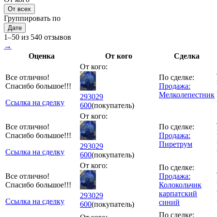
От всех
Группировать по
Дате
1–50 из 540 отзывов
→
Оценка
От кого
Сделка
От кого:
Все отлично!
По сделке:
Спасибо большое!!!
Продажа:
Мелколепестник
293029
Ссылка на сделку
600
(покупатель)
От кого:
Все отлично!
По сделке:
Спасибо большое!!!
Продажа:
Пиретрум
293029
Ссылка на сделку
600
(покупатель)
От кого:
По сделке:
Все отлично!
Продажа:
Спасибо большое!!!
Колокольчик
карпатский
293029
Ссылка на сделку
синий
600
(покупатель)
По сделке: