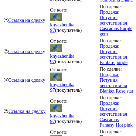
По сделке:
От кого:
Продажа:
Петуния
🙂
Ссылка на сделку
вегетативная
knyazhenika
Cascadias Purple
97
(покупатель)
gem
По сделке:
От кого:
Продажа:
🙂
Ссылка на сделку
Петуния
knyazhenika
вегетативная
97
(покупатель)
Fanfare purple
По сделке:
От кого:
Продажа:
🙂
Ссылка на сделку
Петуния
knyazhenika
вегетативная
97
(покупатель)
Blanket Rose star
По сделке:
От кого:
Продажа:
Петуния
😉
Ссылка на сделку
вегетативная
knyazhenika
Cascadias
97
(покупатель)
Fantasy Hot pink
По сделке:
От кого: