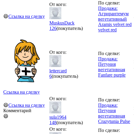
По сделке:
От кого:
Продажа:
Агрирантемум
😄
Ссылка на сделку
вегетативный
MuskusDack
Aramis velvet red
126
(покупатель)
velvet red
От кого:
По сделке:
Продажа:
Петуния
вегетативная
lettercard
Fanfare purple
6
(покупатель)
Ссылка на сделку
От кого:
По сделке:
😄
Ссылка на сделку
Продажа:
Комментарий
Петуния
вегетативная
😄
sula1964
Crazytunia Pulse
148
(покупатель)
От кого:
По сделке: