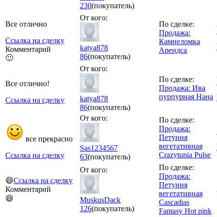
230
(покупатель)
От кого:
Все отлично
По сделке:
Продажа:
Ссылка на сделку
Камнеломка
katya878
Комментарий
Арендса
86
(покупатель)
🙂
От кого:
По сделке:
Все отлично!
Продажа: Ива
пурпурная Нана
katya878
Ссылка на сделку
86
(покупатель)
От кого:
По сделке:
Продажа:
Петуния
все прекрасно
вегетативная
Sas1234567
Crazytunia Pulse
Ссылка на сделку
63
(покупатель)
По сделке:
От кого:
Продажа:
😄
Ссылка на сделку
Петуния
Комментарий
вегетативная
😄
MuskusDack
Cascadias
126
(покупатель)
Fantasy Hot pink