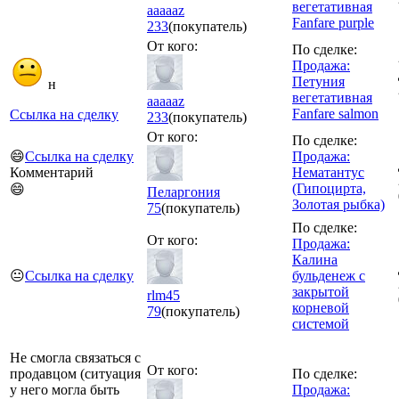
вегетативная
aaaaaz
Fanfare purple
233
(покупатель)
От кого:
По сделке:
Продажа:
Петуния
н
вегетативная
aaaaaz
Fanfare salmon
Ссылка на сделку
233
(покупатель)
От кого:
По сделке:
😄
Ссылка на сделку
Продажа:
Комментарий
Нематантус
(Гипоцирта,
😄
Пеларгония
Золотая рыбка)
75
(покупатель)
По сделке:
От кого:
Продажа:
Калина
😐
Ссылка на сделку
бульденеж с
закрытой
rlm45
корневой
79
(покупатель)
системой
Не смогла связаться с
От кого:
продавцом (ситуация
По сделке:
у него могла быть
Продажа: