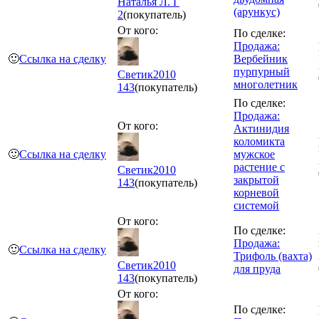
Наталья Л. Г
(арункус)
2
(покупатель)
От кого:
По сделке:
Продажа:
🙂
Ссылка на сделку
Вербейник
пурпурный
Светик2010
многолетник
143
(покупатель)
По сделке:
Продажа:
От кого:
Актинидия
коломикта
🙂
Ссылка на сделку
мужское
растение с
Светик2010
закрытой
143
(покупатель)
корневой
системой
От кого:
По сделке:
Продажа:
🙂
Ссылка на сделку
Трифоль (вахта)
Светик2010
для пруда
143
(покупатель)
От кого:
По сделке: