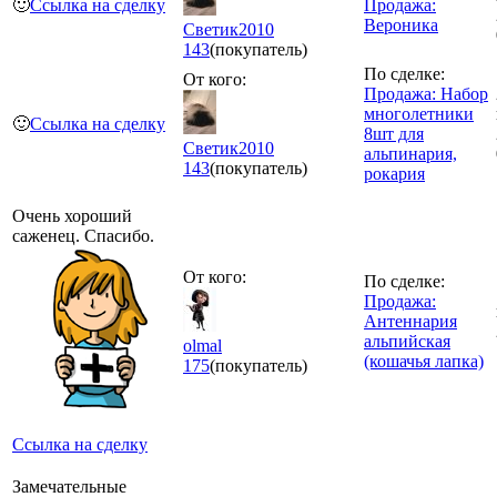
🙂
Ссылка на сделку
Продажа:
Вероника
Светик2010
143
(покупатель)
По сделке:
От кого:
Продажа: Набор
многолетники
🙂
Ссылка на сделку
8шт для
Светик2010
альпинария,
143
(покупатель)
рокария
Очень хороший
саженец. Спасибо.
От кого:
По сделке:
Продажа:
Антеннария
альпийская
olmal
(кошачья лапка)
175
(покупатель)
Ссылка на сделку
Замечательные