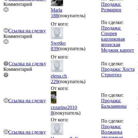
Комментарий
Продажа:
🙂
Розмарин
Marla
188
(покупатель)
По сделке:
От кого:
Продажа:
🙂
Ссылка на сделку
Спирея
Комментарий
карликовая
🙂
Swetko
японская
839
(покупатель)
Меджик карпет
От кого:
😄
Ссылка на сделку
По сделке:
Комментарий
Продажа: Хоста
Стриптиз
😄
elena.ch
229
(покупатель)
От кого:
По сделке:
🙂
Ссылка на сделку
Продажа:
Бальзамины
cezarino2010
8
(покупатель)
От кого:
По сделке:
Продажа:
🙂
Ссылка на сделку
Волжанка
двудомная