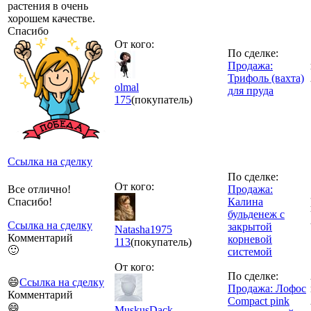
растения в очень
хорошем качестве.
Спасибо
От кого:
По сделке:
Продажа:
Трифоль (вахта)
olmal
для пруда
175
(покупатель)
Ссылка на сделку
По сделке:
От кого:
Все отлично!
Продажа:
Спасибо!
Калина
бульденеж с
Ссылка на сделку
закрытой
Natasha1975
Комментарий
корневой
113
(покупатель)
🙂
системой
От кого:
По сделке:
😄
Ссылка на сделку
Продажа: Лофос
Комментарий
Compact pink
😄
MuskusDack