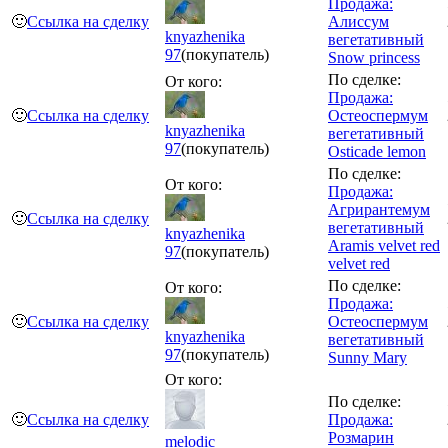
Продажа:
🙂
Ссылка на сделку
Алиссум
knyazhenika
вегетативный
97
(покупатель)
Snow princess
По сделке:
От кого:
Продажа:
🙂
Ссылка на сделку
Остеоспермум
knyazhenika
вегетативный
97
(покупатель)
Osticade lemon
По сделке:
От кого:
Продажа:
Агрирантемум
🙂
Ссылка на сделку
вегетативный
knyazhenika
Aramis velvet red
97
(покупатель)
velvet red
По сделке:
От кого:
Продажа:
🙂
Ссылка на сделку
Остеоспермум
knyazhenika
вегетативный
97
(покупатель)
Sunny Mary
От кого:
По сделке:
🙂
Ссылка на сделку
Продажа:
Розмарин
melodic