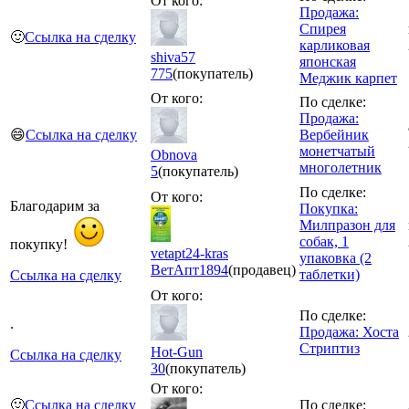
От кого:
Продажа:
Спирея
🙂
Ссылка на сделку
карликовая
shiva57
японская
775
(покупатель)
Меджик карпет
От кого:
По сделке:
Продажа:
😄
Ссылка на сделку
Вербейник
монетчатый
Obnova
многолетник
5
(покупатель)
По сделке:
От кого:
Благодарим за
Покупка:
Милпразон для
собак, 1
покупку!
vetapt24-kras
упаковка (2
ВетАпт
1894
(продавец)
таблетки)
Ссылка на сделку
От кого:
По сделке:
.
Продажа: Хоста
Стриптиз
Hot-Gun
Ссылка на сделку
30
(покупатель)
От кого:
🙂
Ссылка на сделку
По сделке: