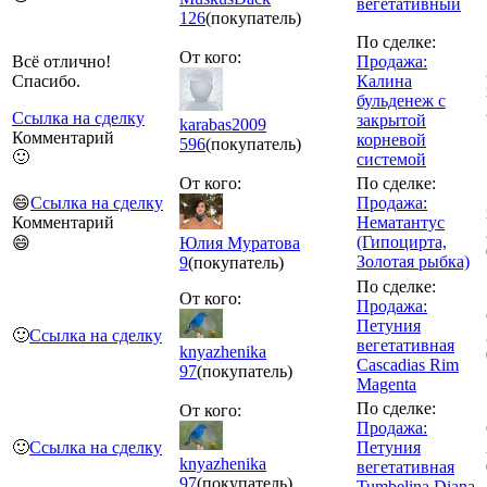
вегетативный
126
(покупатель)
По сделке:
От кого:
Всё отлично!
Продажа:
Спасибо.
Калина
бульденеж с
Ссылка на сделку
закрытой
karabas2009
Комментарий
корневой
596
(покупатель)
🙂
системой
От кого:
По сделке:
😄
Ссылка на сделку
Продажа:
Комментарий
Нематантус
(Гипоцирта,
😄
Юлия Муратова
Золотая рыбка)
9
(покупатель)
По сделке:
От кого:
Продажа:
Петуния
🙂
Ссылка на сделку
вегетативная
knyazhenika
Cascadias Rim
97
(покупатель)
Magenta
По сделке:
От кого:
Продажа:
🙂
Ссылка на сделку
Петуния
knyazhenika
вегетативная
97
(покупатель)
Tumbelina Diana