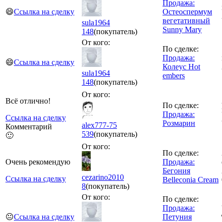
Продажа:
😄
Ссылка на сделку
Остеоспермум
вегетативный
sula1964
Sunny Mary
148
(покупатель)
От кого:
По сделке:
Продажа:
😄
Ссылка на сделку
Колеус Hot
sula1964
embers
148
(покупатель)
От кого:
Всё отлично!
По сделке:
Продажа:
Ссылка на сделку
Розмарин
alex777-75
Комментарий
539
(покупатель)
🙂
От кого:
По сделке:
Очень рекомендую
Продажа:
Бегония
cezarino2010
Ссылка на сделку
Belleconia Cream
8
(покупатель)
От кого:
По сделке:
Продажа:
😐
Ссылка на сделку
Петуния