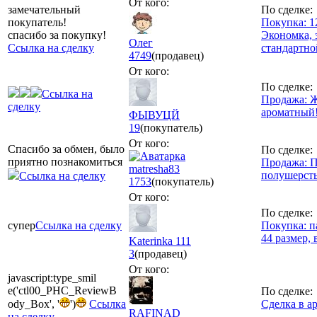
От кого:
замечательный
По сделке:
покупатель!
Покупка: 1
спасибо за покупку!
Экономка, 
Олег
Ссылка на сделку
стандартно
4749
(продавец)
От кого:
По сделке:
Ссылка на
Продажа: 
сделку
ароматный
ФЫВУЦЙ
19
(покупатель)
От кого:
Спасибо за обмен, было
По сделке:
приятно познакомиться
Продажа: П
matresha83
полушерст
Ссылка на сделку
1753
(покупатель)
От кого:
По сделке:
супер
Ссылка на сделку
Покупка: п
44 размер, 
Katerinka 111
3
(продавец)
От кого:
javascript:type_smil
e('ctl00_PHC_ReviewB
По сделке:
ody_Box', '
')
Ссылка
Сделка в а
RAFINAD
на сделку