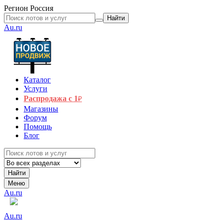
Регион
Россия
Найти
Au.ru
Каталог
Услуги
Распродажа с 1
₽
Магазины
Форум
Помощь
Блог
Найти
Меню
Au.ru
Au.ru