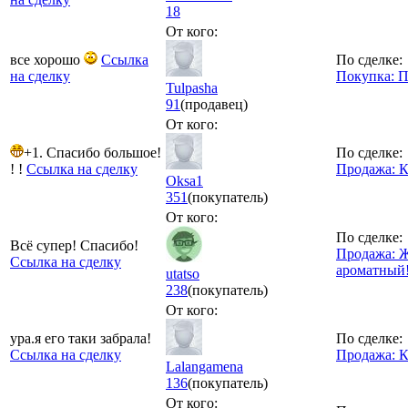
18
От кого:
все хорошо
Ссылка
По сделке:
на сделку
Покупка: П
Tulpasha
91
(продавец)
От кого:
+1. Спасибо большое!
По сделке:
! !
Ссылка на сделку
Продажа: 
Oksa1
351
(покупатель)
От кого:
По сделке:
Всё супер! Спасибо!
Продажа: 
Ссылка на сделку
ароматный
utatso
238
(покупатель)
От кого:
ура.я его таки забрала!
По сделке:
Ссылка на сделку
Продажа: 
Lalangamena
136
(покупатель)
От кого: