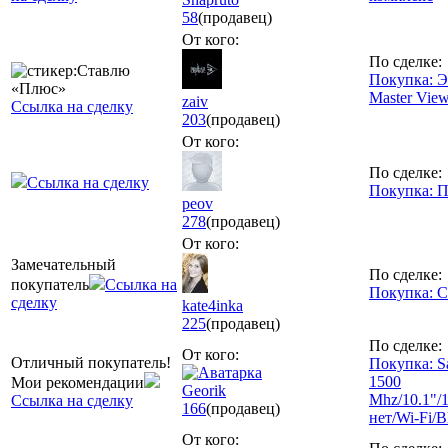
58
(продавец)
От кого:
По сделке:
Покупка: Э
Master Vie
zaiv
Ссылка на сделку
203
(продавец)
От кого:
По сделке:
Ссылка на сделку
Покупка: П
peov
278
(продавец)
От кого:
Замечательный
По сделке:
покупатель
Ссылка на
Покупка: 
сделку
kate4inka
225
(продавец)
По сделке:
От кого:
Отличный покупатель!
Покупка: S
1500
Мои рекомендации
Georik
Mhz/10.1"
Ссылка на сделку
166
(продавец)
нет/Wi-Fi/B
От кого: