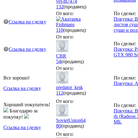
vel-m7474
132
(продавец)
От кого:
По сделке:
Покупка: В
😄
Ссылка на сделку
Fishmans
листов суш
110
(продавец)
суши и рол
От кого:
По сделке:
😄
Ссылка на сделку
Покупка: Pa
GTX 980 Sup
CBR
54
(продавец)
От кого:
Все хорошо!
По сделке:
Покупка: A
predator_krsk
Ссылка на сделку
112
(продавец)
От кого:
Хороший покупатель!
По сделке:
Благодарю за
Покупка: 
rh (Radeon 
покупку!
SovietUnion64
МБ.
80
(продавец)
Ссылка на сделку
От кого: