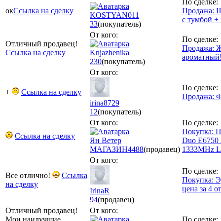
По сделке:
ок
Ссылка на сделку
Продажа: 
KOSTYAN011
с тумбой +
33
(покупатель)
От кого:
По сделке:
Отличный продавец!
Продажа: 
Ссылка на сделку
Knjazhenika
ароматный
230
(покупатель)
От кого:
По сделке:
+
Ссылка на сделку
Продажа: 
irina8729
12
(покупатель)
От кого:
По сделке:
Покупка: П
Ссылка на сделку
Ян Ветер
Duo E6750 2
МАГАЗИН
4488
(продавец)
1333MHz L
От кого:
По сделке:
Все отлично!
Ссылка
Покупка: Э
на сделку
цена за 4 о
IrinaR
94
(продавец)
Отличный продавец!
От кого:
Мои наилучшие
По сделке: