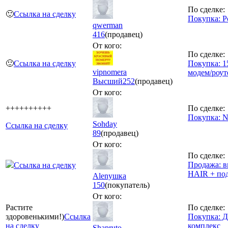
По сделке:
🙂
Ссылка на сделку
Покупка: Р
qwerman
416
(продавец)
От кого:
По сделке:
🙂
Ссылка на сделку
Покупка: 1
vipnomera
модем/роут
Высший
252
(продавец)
От кого:
++++++++++
По сделке:
Покупка: N
Sohday
Ссылка на сделку
89
(продавец)
От кого:
По сделке:
Продажа: 
Ссылка на сделку
HAIR + по
Alenушка
150
(покупатель)
От кого:
Растите
По сделке:
здоровенькими!)
Ссылка
Покупка: 
на сделку
комплекс
Shapruto