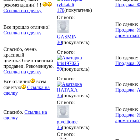
rybkatali
Продажа: 
рекомендации! ! !
170
(покупатель)
Ссылка на сделку
От кого:
По сделке:
Все прошло отлично!
Продажа: 
Ссылка на сделку
ароматный
GASMIN
30
(покупатель)
Спасибо, очень
От кого:
красивый
По сделке:
цветок.Ответственный
kris197025
Продажа: 
продавец. Рекомендую.
50
(покупатель)
Ссылка на сделку
От кого:
Все отлично
всем
По сделке:
советую
Ссылка на
HATAXA
Продажа: 
сделку
35
(покупатель)
От кого:
По сделке:
Спасибо.
Ссылка на
Продажа: 
сделку
ароматный
giveittome
35
(покупатель)
От кого: