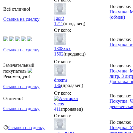
По сделке:
Всё отлично!
Покупка: М
(обмен)
Igor2
Ссылка на сделку
1211
(продавец)
От кого:
По сделке:
Покупка: и
1308xxx
Ссылка на сделку
1502
(продавец)
От кого:
Замечательный
По сделке:
Покупка: М
покупатель
литр, 3 лит
Рекомендую!
dreems
Доставка п
136
(продавец)
Ссылка на сделку
От кого:
По сделке:
Отлично!
Покупка: Ч
vicos
деревенская
Ссылка на сделку
411
(продавец)
От кого:
По сделке:
☹️
Ссылка на сделку
Покупка: У
розмарина