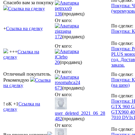
По сделке:
Спасибо вам за покупку
Покупка: Ч
petrxxx9
Ссылка на сделку
(черемухова
136
(продавец)
От кого:
По сделке:
+
Ссылка на сделку
zigzagsa
Покупка: К
172
(продавец)
По сделке:
От кого:
Покупка: Р
+++
Ссылка на
PLUS моющи
iClebo
сделку
год. Доста
20
(продавец)
заказа.
От кого:
Отличный покупатель.
По сделке:
Покупка: К
Рекомендую
Ссылка
rosomahca24
(на шею)
на сделку
673
(продавец)
От кого:
По сделке:
Покупка: Н
! oK +1
Ссылка на
GTX 960 G
сделку
GTX960 40
user_deleted_2021_06_28
7010 DVIx
482
(продавец)
От кого:
По сделке:
Покупка: о
Все прошло успешно