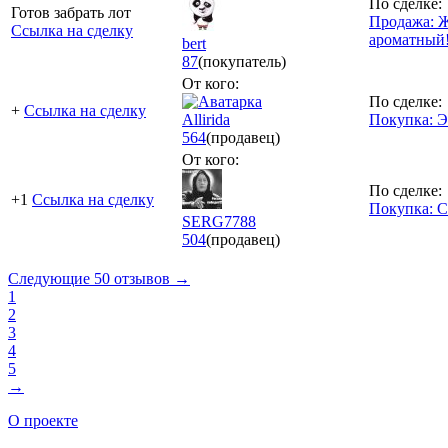
По сделке:
Готов забрать лот
Продажа: 
Ссылка на сделку
ароматный
bert
87
(покупатель)
От кого:
По сделке:
+
Ссылка на сделку
Allirida
Покупка: 
564
(продавец)
От кого:
По сделке:
+1
Ссылка на сделку
Покупка: 
SERG7788
504
(продавец)
Следующие 50 отзывов →
1
2
3
4
5
→
О проекте