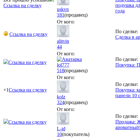
подушка дл
Ссылка на сделку
uskvn
года
181
(продавец)
От кого:
По сделке:
Ссылка на сделку
Сделка в а
alitvin
44
От кого:
По сделке:
Ссылка на сделку
lol777
Покупка: П
518
(продавец)
От кого:
По сделке:
+1
Ссылка на сделку
Покупка: к
панели 10 
kolz
324
(продавец)
От кого:
По сделке:
Продажа: 
Ссылка на сделку
ароматный
L-id
10
(покупатель)