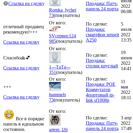
июля
😄
Ссылка на сделку
Продажа: Патч-
2022
панель 24 порта
Romka_lychei
06:08
73
(покупатель)
От кого:
По сделке:
5
отличный продавец
Продажа:
июля
рекомендую!+++
смартфон senseit
2022
SVсервис124
A250
13:35
985
(покупатель)
Ссылка на сделку
От кого:
19
По сделке:
Спасибо🙏💕
июня
Продажа:
2022
столик круглый
1---ТаТа---
Ссылка на сделку
14:41
351
(покупатель)
По сделке:
От кого:
11
Продажа: POE
+++
мая
Коммутатор
2022
hummels
4портовый tp-
Ссылка на сделку
18:11
73
(покупатель)
link sf1008p
От кого:
По сделке:
3 апр
Все в порядке
Продажа: Патч-
2022
панель в идеальном
панель 24 порта
17:49
состоянии.
artem_l26