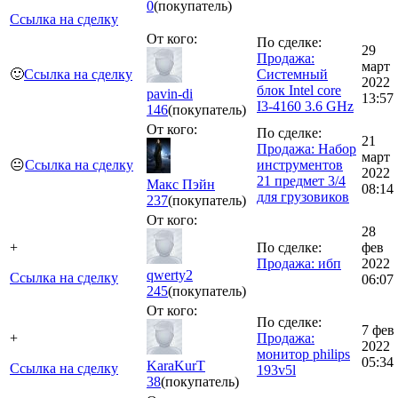
0
(покупатель)
Ссылка на сделку
От кого:
По сделке:
29
Продажа:
март
🙂
Ссылка на сделку
Системный
2022
блок Intel core
pavin-di
13:57
I3-4160 3.6 GHz
146
(покупатель)
От кого:
По сделке:
21
Продажа: Набор
март
😐
Ссылка на сделку
инструментов
2022
21 предмет 3/4
Макс Пэйн
08:14
для грузовиков
237
(покупатель)
От кого:
28
+
По сделке:
фев
Продажа: ибп
2022
qwerty2
Ссылка на сделку
06:07
245
(покупатель)
От кого:
По сделке:
7 фев
+
Продажа:
2022
монитор philips
05:34
KaraKurT
Ссылка на сделку
193v5l
38
(покупатель)