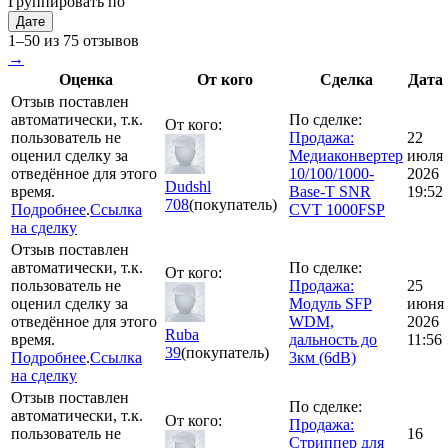
Группировать по
Дате
1–50 из 75 отзывов
→
Оценка
От кого
Сделка
Дата
Отзыв поставлен
автоматически, т.к.
По сделке:
От кого:
пользователь не
Продажа:
22
оценил сделку за
Медиаконвертер
июля
отведённое для этого
10/100/1000-
2026
Dudshl
время.
Base-T SNR
19:52
708
(покупатель)
Подробнее
.
Ссылка
CVT 1000FSP
на сделку
Отзыв поставлен
автоматически, т.к.
По сделке:
От кого:
пользователь не
Продажа:
25
оценил сделку за
Модуль SFP
июня
отведённое для этого
WDM,
2026
Ruba
время.
дальность до
11:56
39
(покупатель)
Подробнее
.
Ссылка
3км (6dB)
на сделку
Отзыв поставлен
По сделке:
автоматически, т.к.
От кого:
Продажа:
пользователь не
16
Стриппер для