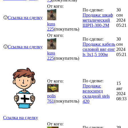
От кого:
По сделке:
30
Продажа: шкаф
сен
🙂
Ссылка на сделку
металический
2024
kuss
ШРП-300-2М
05:21
225
(покупатель)
От кого:
По сделке:
30
Продажа: кабель
сен
🙂
Ссылка на сделку
силовой ввг-пнг
2024
kuss
ls 3х1,5 100м
05:21
225
(покупатель)
По сделке:
От кого:
15
Продажа:
авг
велосипед
2024
polis
складной stels
08:33
761
(покупатель)
420
Ссылка на сделку
От кого:
По сделке:
29