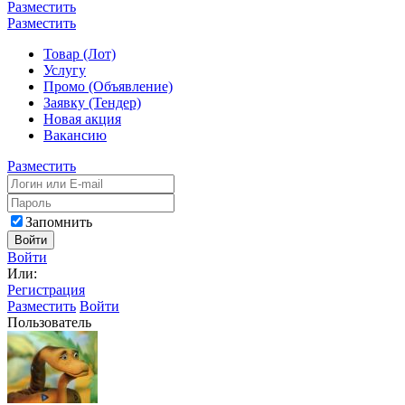
Разместить
Разместить
Товар (Лот)
Услугу
Промо (Объявление)
Заявку (Тендер)
Новая акция
Вакансию
Разместить
Запомнить
Войти
Войти
Или:
Регистрация
Разместить
Войти
Пользователь