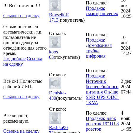
16
По сделке:
!!! Всё отлично !!!
дек
Продажа:
2024
смартфон vertex
Buyselloff
Ссылка на сделку
10:25
1713
(покупатель)
Отзыв поставлен
автоматически, т.к.
От кого:
По сделке:
пользователь не
10
Продажа:
оценил сделку за
дек
Домофонная
отведённое для этого
2024
трубка
koos
время.
14:27
цифровая
63
(покупатель)
Подробнее
.
Ссылка
на сделку
По сделке:
От кого:
Продажа:
Всё ок! Полностью
Источник
2 дек
рабочий ИБП.
бесперебойного
2024
питания On-line
07:44
Deniska-
Ссылка на сделку
SNR-UPS-ODC-
430
(покупатель)
1KVA
От кого:
По сделке:
4
Все хорошо,
Продажа: Блок
нояб
рекомендую.
розеток 19"1U 8
2024
Rashka90
розеток
14:05
Ссылка на сделку
73
(покупатель)