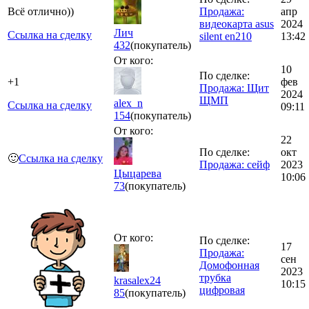
Всё отлично))
Продажа:
апр
видеокарта asus
2024
Лич
Ссылка на сделку
silent en210
13:42
432
(покупатель)
От кого:
10
По сделке:
+1
фев
Продажа: Щит
2024
ЩМП
alex_n
Ссылка на сделку
09:11
154
(покупатель)
От кого:
22
По сделке:
окт
🙂
Ссылка на сделку
Продажа: сейф
2023
Цыцарева
10:06
73
(покупатель)
От кого:
По сделке:
17
Продажа:
сен
Домофонная
2023
трубка
krasalex24
10:15
цифровая
85
(покупатель)