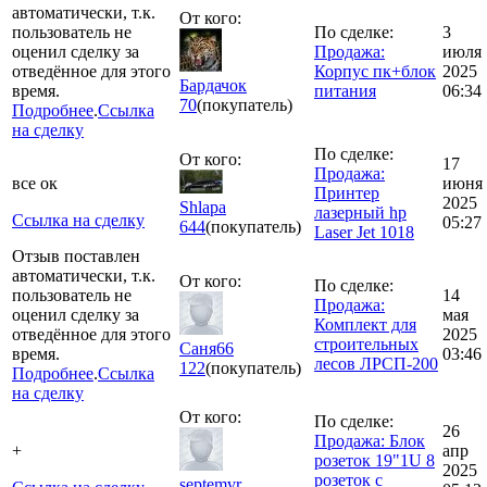
автоматически, т.к.
От кого:
пользователь не
По сделке:
3
оценил сделку за
Продажа:
июля
отведённое для этого
Корпус пк+блок
2025
Бардачок
время.
питания
06:34
70
(покупатель)
Подробнее
.
Ссылка
на сделку
По сделке:
От кого:
17
Продажа:
все ок
июня
Принтер
2025
Shlapa
лазерный hp
Ссылка на сделку
05:27
644
(покупатель)
Laser Jet 1018
Отзыв поставлен
автоматически, т.к.
От кого:
По сделке:
пользователь не
14
Продажа:
оценил сделку за
мая
Комплект для
отведённое для этого
2025
строительных
Саня66
время.
03:46
лесов ЛРСП-200
122
(покупатель)
Подробнее
.
Ссылка
на сделку
От кого:
По сделке:
26
Продажа: Блок
+
апр
розеток 19"1U 8
2025
розеток с
septemvr