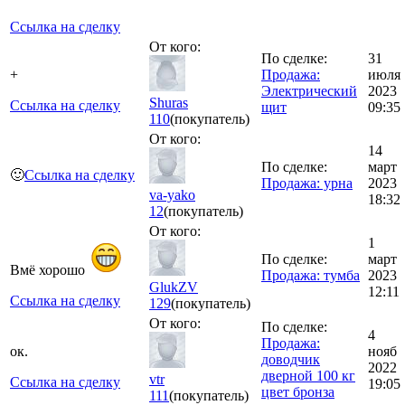
Ссылка на сделку
От кого:
По сделке:
31
+
Продажа:
июля
Электрический
2023
Shuras
Ссылка на сделку
щит
09:35
110
(покупатель)
От кого:
14
По сделке:
март
🙂
Ссылка на сделку
Продажа: урна
2023
va-yako
18:32
12
(покупатель)
От кого:
1
По сделке:
март
Вмë хорошо
Продажа: тумба
2023
GlukZV
12:11
Ссылка на сделку
129
(покупатель)
От кого:
По сделке:
4
Продажа:
ок.
нояб
доводчик
2022
дверной 100 кг
vtr
Ссылка на сделку
19:05
цвет бронза
111
(покупатель)