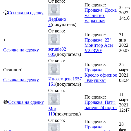
От кого:
По сделке:
3 фев
Продажа: Доска
🙂
Ссылка на сделку
2022
магнитно-
14:18
ДедВано
маркерная
7
(покупатель)
От кого:
По сделке:
31
+++
Продажа: 22"
янв
Монитор Acer
2022
serunia82
Ссылка на сделку
V223WE
20:07
605
(покупатель)
От кого:
По сделке:
25
Отлично!
Продажа:
март
Кресло офисное
2021
Иноземцева1957
Ссылка на сделку
"Ракушка"
08:24
161
(покупатель)
От кого:
11
По сделке:
март
😄
Ссылка на сделку
Продажа: Патч-
2021
панель 24 порта
Mor
12:47
119
(покупатель)
От кого:
По сделке:
28
Продажа:
фев