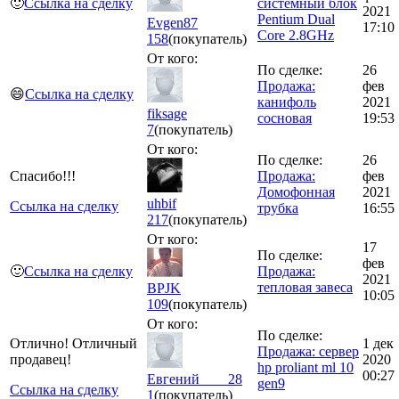
🙂
Ссылка на сделку
системный блок
2021
Pentium Dual
Evgen87
17:10
Core 2.8GHz
158
(покупатель)
От кого:
По сделке:
26
Продажа:
фев
😄
Ссылка на сделку
канифоль
2021
fiksage
сосновая
19:53
7
(покупатель)
От кого:
По сделке:
26
Спасибо!!!
Продажа:
фев
Домофонная
2021
uhbif
Ссылка на сделку
трубка
16:55
217
(покупатель)
От кого:
17
По сделке:
фев
🙂
Ссылка на сделку
Продажа:
2021
тепловая завеса
BPJK
10:05
109
(покупатель)
От кого:
По сделке:
Отлично! Отличный
1 дек
Продажа: сервер
продавец!
2020
hp proliant ml 10
00:27
Евгений____28
gen9
Ссылка на сделку
1
(покупатель)