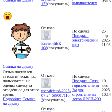
Ссылка на сделку
05:13
выключателем
172
(покупатель)
От кого:
По сделке:
25
Продажа:
апр
электрический
2025
ЕвгенийЕК
щит
11:08
108
(покупатель)
Ссылка на сделку
Отзыв поставлен
От кого:
автоматически, т.к.
По сделке:
пользователь не
Продажа: Связь
10
оценил сделку за
горизонтальная
янв
отведённое для этого
3м для
2025
user-deleted-2025-
время.
строительных
10:14
07-24-689017116
Подробнее
.
Ссылка
лесов ЛРСП-200
3
(покупатель)
на сделку
От кого: