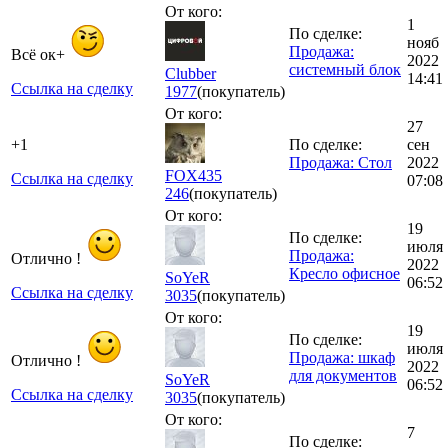
От кого:
1
По сделке:
нояб
Продажа:
Всё ок+
2022
системный блок
Сlubber
14:41
Ссылка на сделку
1977
(покупатель)
От кого:
27
+1
По сделке:
сен
Продажа: Стол
2022
FOX435
Ссылка на сделку
07:08
246
(покупатель)
От кого:
19
По сделке:
июля
Продажа:
Отлично !
2022
Кресло офисное
SoYeR
06:52
Ссылка на сделку
3035
(покупатель)
От кого:
19
По сделке:
июля
Продажа: шкаф
Отлично !
2022
для документов
SoYeR
06:52
Ссылка на сделку
3035
(покупатель)
От кого:
7
По сделке: