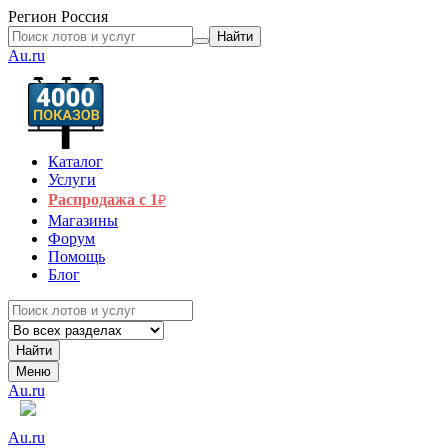
Регион
Россия
Найти
Au.ru
Каталог
Услуги
Распродажа с 1
₽
Магазины
Форум
Помощь
Блог
Найти
Меню
Au.ru
Au.ru