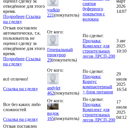
оценил сделку за
март
снятия
отведённое для этого
2026
буферного
yudkin
время.
14:07
покрытия с
221
(покупатель)
Подробнее
.
Ссылка
волокна
на сделку
Отзыв поставлен
От кого:
автоматически, т.к.
По сделке:
пользователь не
Продажа:
3 авг
оценил сделку за
Комплект для
2025
отведённое для этого
Генеральный
строительных
10:10
время.
прокурор
лесов ЛРСП-200
Подробнее
.
Ссылка
29
(покупатель)
на сделку
От кого:
По сделке:
29
Продажа:
всё отлично!
июля
Корпус
2025
компьютерный
andylet
Ссылка на сделку
16:54
+ блок питания
462
(покупатель)
По сделке:
От кого:
17
Все без каких либо
Продажа:
июля
сложностей
Комплект для
2025
видок
строительных
04:12
165
(покупатель)
Ссылка на сделку
лесов ЛРСП-200
Отзыв поставлен