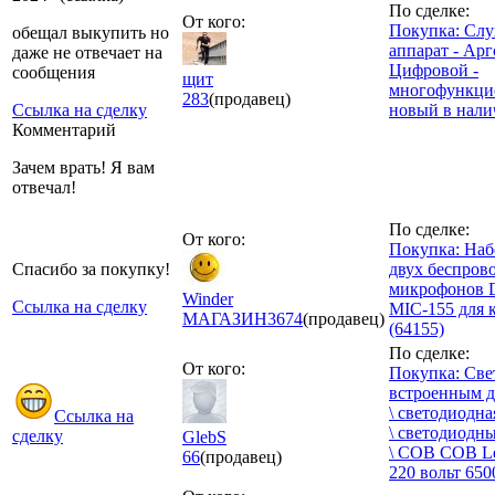
По сделке:
От кого:
Покупка: Слу
обещал выкупить но
аппарат - Арг
даже не отвечает на
Цифровой -
сообщения
щит
многофункци
283
(продавец)
Ссылка на сделку
новый в нали
Комментарий
Зачем врать! Я вам
отвечал!
По сделке:
От кого:
Покупка: Наб
Спасибо за покупку!
двух беспров
микрофонов D
Winder
Ссылка на сделку
MIC-155 для 
МАГАЗИН
3674
(продавец)
(64155)
По сделке:
От кого:
Покупка: Све
встроенным 
\ светодиодна
Ссылка на
\ светодиодн
сделку
GlebS
\ СОВ COB Le
66
(продавец)
220 вольт 650