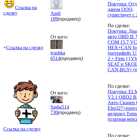
Покупка: От
Ссылка на
даром ООО,
сделку
April
существует с 
189
(продавец)
По сделке:
Покупка: Диа
авто OBD II:
От кого:
COM 15.7 V
+
Ссылка на сделку
HEX+CAN fo
ivashka
[интерфейс 
6514
(продавец)
2 + Firm ] {V
SEAT и SKO
CAN-BUS} (по
По сделке:
Покупка: EL
От кого:
V2.1 OBD2 Bl
Авто Сканер
Sasha514
Elm327+прог
730
(продавец)
андроид Torqu
(платная верс
Ссылка на сделку
По сделке: