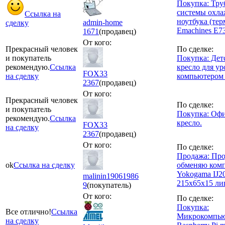
Покупка: Тру
системы охла
Ссылка на
ноутбука (тер
admin-home
сделку
Emachines E7
1671
(продавец)
От кого:
Прекрасный человек
По сделке:
и покупатель
Покупка: Дет
рекомендую.
Ссылка
кресло для ур
FOX33
на сделку
компьютером 
2367
(продавец)
От кого:
Прекрасный человек
По сделке:
и покупатель
Покупка: Оф
рекомендую.
Ссылка
кресло.
FOX33
на сделку
2367
(продавец)
От кого:
По сделке:
Продажа: Про
ok
Ссылка на сделку
обменяю ком
Yokogama IJ2
malinin19061986
215х65х15 ли
9
(покупатель)
От кого:
По сделке:
Покупка:
Все отлично!
Ссылка
Микрокомпью
на сделку