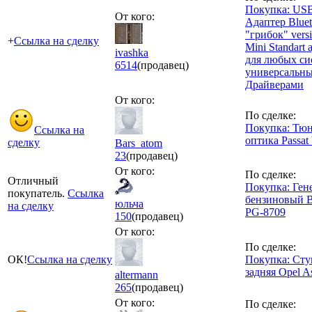
Покупка: USB
От кого:
Адаптер Bluet
"грибок" versi
+
Ссылка на сделку
Mini Standart 
ivashka
для любых си
6514
(продавец)
универсальн
Драйверами
От кого:
По сделке:
Покупка: Тю
Ссылка на
оптика Passat
сделку
Bars_atom
23
(продавец)
От кого:
По сделке:
Отличный
Покупка: Ген
покупатель.
Ссылка
бензиновый B
юльча
на сделку
PG-8709
150
(продавец)
От кого:
По сделке:
ОК!
Ссылка на сделку
Покупка: Сту
задняя Opel As
altermann
265
(продавец)
От кого:
По сделке: