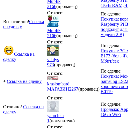
Raspberry Pi 
Mur4ik
(1GB RAM, 4 
2166
(продавец)
От кого:
По сделке:
Покупка: кор
Все отлично!
Ссылка
Raspberry Pi 
на сделку
подходит для
Mur4ik
модели 2 B)
2166
(продавец)
От кого:
По сделке:
Покупка: 3G 
Ссылка на
E173 (белый),
сделку
vitalys
Мбит/сек
973
(продавец)
По сделке:
От кого:
Покупка: Мо
+
Ссылка на сделку
Samsung LS2
kraslombard
хорошем сост
МАГАЗИН
2267
(продавец)
В0119
От кого:
По сделке:
Отлично!
Ссылка на
Продажа: Appl
сделку
16Gb WiFi
yarochka
1
(покупатель)
От кого: