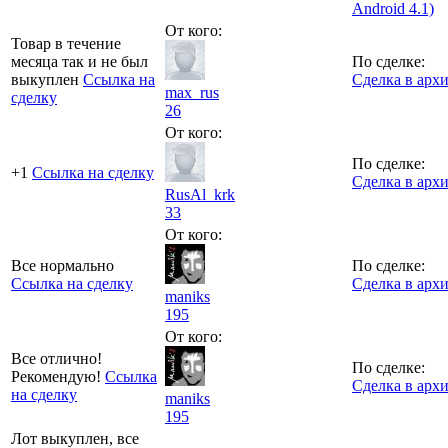
Android 4.1)
От кого:
Товар в течение
месяца так и не был
По сделке:
выкуплен
Ссылка на
Сделка в арх
max_rus
сделку
26
От кого:
По сделке:
+1
Ссылка на сделку
Сделка в арх
RusAl_krk
33
От кого:
Все нормально
По сделке:
Ссылка на сделку
Сделка в арх
maniks
195
От кого:
Все отлично!
По сделке:
Рекомендую!
Ссылка
Сделка в арх
на сделку
maniks
195
Лот выкуплен, все