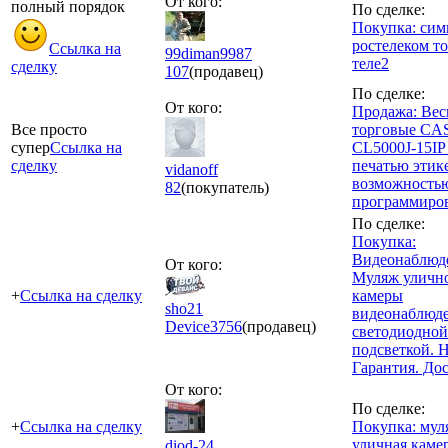
От кого:
полный порядок
По сделке:
Покупка: сим
ростелеком то
Ссылка на
99diman9987
теле2
сделку
107
(продавец)
По сделке:
От кого:
Продажа: Ве
Все просто
торговые CA
супер
Ссылка на
CL5000J-15IP
сделку
печатью этик
vidanoff
возможность
82
(покупатель)
программиро
По сделке:
Покупка:
Видеонаблюд
От кого:
Муляж уличн
+
Ссылка на сделку
камеры
sho21
видеонаблюде
Device
3756
(продавец)
светодиодной
подсветкой. 
Гарантия. Дос
От кого:
По сделке:
+
Ссылка на сделку
Покупка: мул
уличная каме
diod-24