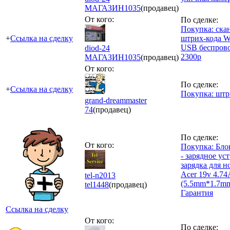
МАГАЗИН
1035
(продавец)
От кого:
По сделке:
Покупка: ска
+
Ссылка на сделку
штрих-кода 
USB беспров
diod-24
2300р
МАГАЗИН
1035
(продавец)
От кого:
По сделке:
+
Ссылка на сделку
Покупка: штр
grand-dreammaster
74
(продавец)
По сделке:
От кого:
Покупка: Бло
- зарядное ус
зарядка для н
Acer 19v 4.74
tel-n2013
(5.5mm*1.7m
tel
1448
(продавец)
Гарантия
Ссылка на сделку
От кого:
По сделке: