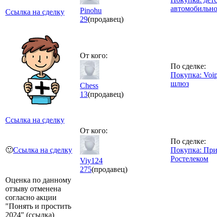
автомобильно
Pinohu
Ссылка на сделку
29
(продавец)
От кого:
По сделке:
Покупка: Voi
шлюз
Chess
13
(продавец)
Ссылка на сделку
От кого:
По сделке:
🙂
Ссылка на сделку
Покупка: При
Ростелеком
Viy124
275
(продавец)
Оценка по данному
отзыву отменена
согласно акции
"Понять и простить
2024" (ссылка)