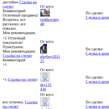
достойно
Ссылка на
сделку
От кого:
Комментарий
По сделке:
Отличный продавец!
Сделка в арх
Встретил, все
verkhovskiy
рассказал, все
48
показал.
Мои рекомендации.
+1 Отличный
От кого:
покупатель!
Пунктуален.
По сделке:
Мои рекомендации.
Сделка в арх
Ссылка на сделку
playboy2011
Комментарий
25
+1
От кого:
По сделке:
+1
Ссылка на сделку
Сделка в арх
sky133
436
От кого:
все отлично.
Ссылка
По сделке:
на сделку
Сделка в арх