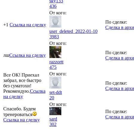
sky133
436
От кого:
По сделке:
+1
Ссылка на сделку
Сделка в арх
user_deleted_2022-01-10
3983
От кого:
По сделке:
лш
Ссылка на сделку
Сделка в арх
razzortt
475
От кого:
Все ОК! Приехал
забрал, все быстро
По сделке:
без суматохи!
Сделка в арх
Рекомендую.
Ссылка
set-ddt
на сделку
20
От кого:
Спасибо. Будем
По сделке:
тренероваться
Сделка в арх
sard
Ссылка на сделку
302