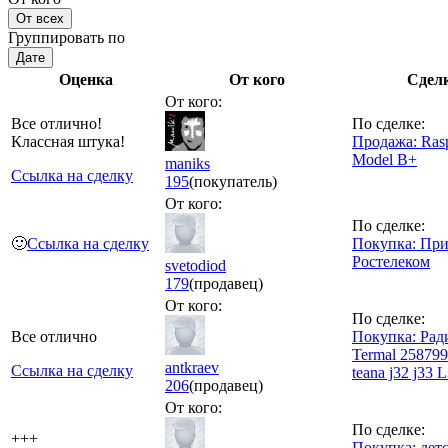
От всех
Группировать по
Дате
Оценка
От кого
Сдел
От кого:
Все отлично!
По сделке:
Классная штука!
Продажа: Rasp
Model B+
maniks
Ссылка на сделку
195
(покупатель)
От кого:
По сделке:
🙂
Ссылка на сделку
Покупка: При
Ростелеком
svetodiod
179
(продавец)
От кого:
По сделке:
Все отлично
Покупка: Рад
Termal 258799
antkraev
Ссылка на сделку
teana j32 j33 
206
(продавец)
От кого:
По сделке:
+++
Покупка: дет