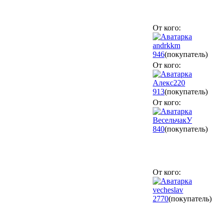
От кого:
andrkkm
946
(покупатель)
От кого:
Алекс220
913
(покупатель)
От кого:
ВесельчакУ
840
(покупатель)
От кого:
vecheslav
2770
(покупатель)