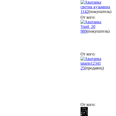
светик кузьмина
1142
(покупатель)
От кого:
Vanil_20
989
(покупатель)
От кого:
tatarin12341
25
(продавец)
От кого: