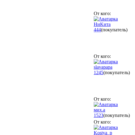
От кого:
НиKита
444
(покупатель)
От кого:
slavapapa
1245
(покупатель)
От кого:
мих.а
1523
(покупатель)
От кого:
Kostya_p