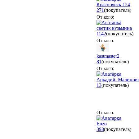
Красноярск 124
271
(покупатель)
От кого:
светик кузьмина
1142
(покупатель)
От кого:
kastmaster2
81
(покупатель)
От кого:
Аркадий_Малинов
13
(покупатель)
От кого:
Еnzo
398
(покупатель)