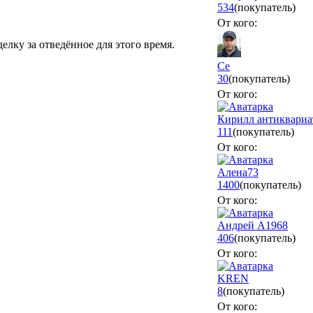
534
(покупатель)
От кого:
елку за отведённое для этого время.
Се
30
(покупатель)
От кого:
Кирилл антиквариа
111
(покупатель)
От кого:
Алена73
1400
(покупатель)
От кого:
Андрей А1968
406
(покупатель)
От кого:
KREN
8
(покупатель)
От кого: