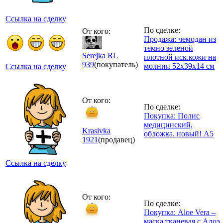
Ссылка на сделку
По сделке:
От кого:
Продажа: чемодан из
темно зеленой
Serejka RL
плотной иск.кожи на
939
(покупатель)
молнии 52х39х14 см
Ссылка на сделку
От кого:
По сделке:
Покупка: Полис
медицинский,
Krasivka
обложка. новый! А5
1921
(продавец)
Ссылка на сделку
От кого:
По сделке:
Покупка: Aloe Vera –
маска тканевая с Алоэ