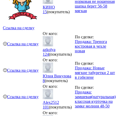
норковая не ношенная
шапка берет 56-58
КИНО
мягкая
15
(покупатель)
Ссылка на сделку
От кого:
По сделке:
Продажа: Тренога
🙂
Ссылка на сделку
костровая в чехле
azkolya
новая
124
(покупатель)
От кого:
По сделке:
Продажа: Новые
🙂
Ссылка на сделку
мягкие табуретки 2 шт
Юлия Викулова
в гобелене
8
(покупатель)
От кого:
По сделке:
Продажа:
🙂
Ссылка на сделку
замшевая(натуральная)
классная курточка на
Alex2512
замке молния 48-50
101
(покупатель)
От кого: