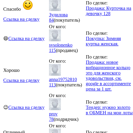
По сделке:
Продажа: Курточка на
Спасибо
девочку 128
Зудилова
Ссылка на сделку
84
(покупатель)
От кого:
По сделке:
😄
Ссылка на сделку
Покупка: Зимняя
куртка женская.
svsolonenko
115
(продавец)
По сделке:
От кого:
Продажа: новое
вибрационное кольцо
Хорошо
это для женского
удовольствия, см.
anna19752810
Ссылка на сделку
google в ассортименте
113
(покупатель)
цена за 1 шт.
От кого:
По сделке:
😉
Ссылка на сделку
Тендер: нужно золото
в ОБМЕН на мои лоты
prov
78
(подрядчик)
От кого:
Отличный
По сделке: