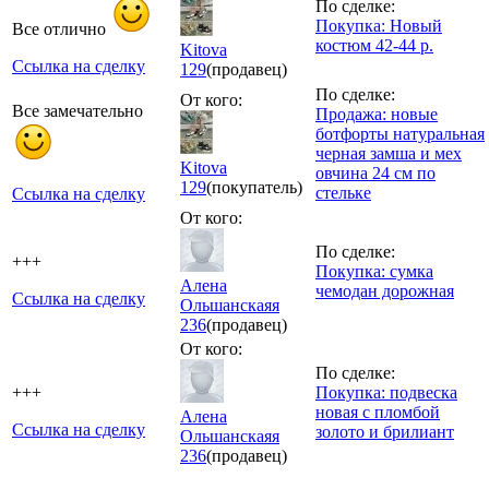
По сделке:
Покупка: Новый
Все отлично
костюм 42-44 р.
Kitova
Ссылка на сделку
129
(продавец)
По сделке:
От кого:
Все замечательно
Продажа: новые
ботфорты натуральная
черная замша и мех
Kitova
овчина 24 см по
129
(покупатель)
стельке
Ссылка на сделку
От кого:
По сделке:
+++
Покупка: сумка
Алена
чемодан дорожная
Ссылка на сделку
Ольшанскаяя
236
(продавец)
От кого:
По сделке:
+++
Покупка: подвеска
новая с пломбой
Алена
Ссылка на сделку
золото и брилиант
Ольшанскаяя
236
(продавец)