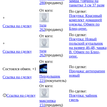
замша +овчина на
280
(продавец)
танкетке 3 см 37 разм
От кого:
По сделке:
Покупка: Красивый
+
комплект домашней
одежды. Обмен по
тала
Ссылка на сделку
Блиц-цене.
262
(продавец)
По сделке:
От кого:
Покупка: Новый
+
польский купальник
на размер 46-48, чашка
тала
Ссылка на сделку
В. Обмен по Блиц-
262
(продавец)
цене.
От кого:
По сделке:
Состоялся обмен. +1
Продажа: антихрапин
новый
Пердольщик
Ссылка на сделку
221
(покупатель)
От кого:
По сделке:
🙂
Ссылка на сделку
Покупка: чайник
гжель
максиmка
151
(продавец)