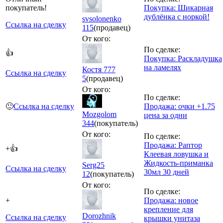
покупатель!
Покупка: Шикарная
дублёнка с норкой!
svsolonenko
Ссылка на сделку
115
(продавец)
От кого:
По сделке:
👍
Покупка: Раскладушка
на ламелях
Костя 777
Ссылка на сделку
5
(продавец)
От кого:
По сделке:
🙂
Ссылка на сделку
Продажа: очки +1.75
Mozgolom
цена за одни
344
(покупатель)
От кого:
По сделке:
Продажа: Раптор
+👍
Клеевая ловушка и
Жидкость-приманка
Serg25
Ссылка на сделку
30мл 30 дней
12
(покупатель)
От кого:
По сделке:
+
Продажа: новое
крепление для
Dorozhnik
Ссылка на сделку
крышки унитаза