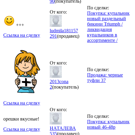
90
(покупатель)
По сделке:
От кого:
Покупка: купальник
новый раздельный
бикини Triumph /
+++
ликвидация
ludmila181157
купальников в
Ссылка на сделку
291
(продавец)
ассортименте /
От кого:
По сделке:
Продажа: черные
туфли 37
2013cona
2
(покупатель)
Ссылка на сделку
От кого:
По сделке:
орешки вкусные!
Покупка: купальник
новый 46-48р
НАТАЛЕВА
Ссылка на сделку
535
(продавец)