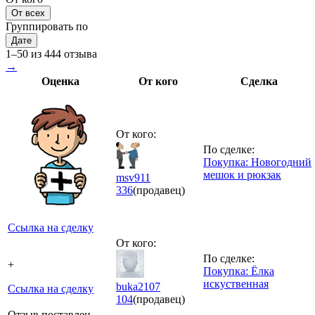
От всех
Группировать по
Дате
1–50 из 444 отзыва
→
Оценка
От кого
Сделка
От кого:
По сделке:
Покупка: Новогодний
мешок и рюкзак
msv911
336
(продавец)
Ссылка на сделку
От кого:
По сделке:
+
Покупка: Ёлка
искуственная
buka2107
Ссылка на сделку
104
(продавец)
Отзыв поставлен