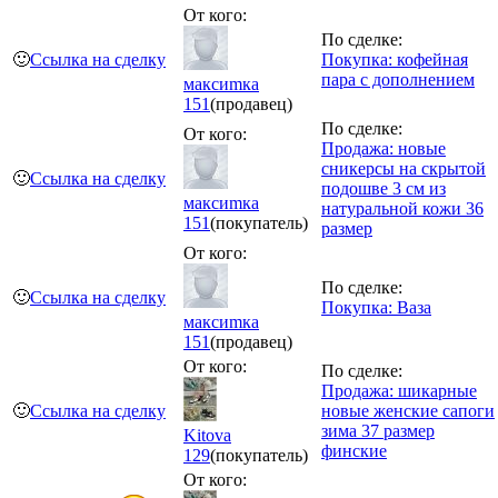
От кого:
По сделке:
🙂
Ссылка на сделку
Покупка: кофейная
пара с дополнением
максиmка
151
(продавец)
По сделке:
От кого:
Продажа: новые
сникерсы на скрытой
🙂
Ссылка на сделку
подошве 3 см из
максиmка
натуральной кожи 36
151
(покупатель)
размер
От кого:
По сделке:
🙂
Ссылка на сделку
Покупка: Ваза
максиmка
151
(продавец)
От кого:
По сделке:
Продажа: шикарные
🙂
Ссылка на сделку
новые женские сапоги
зима 37 размер
Kitova
финские
129
(покупатель)
От кого: