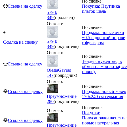
По сделке:
🙂
Ссылка на сделку
Покупка: Паутинка
платок шаль
579-k
349
(продавец)
От кого:
По сделке:
+
Продажа: новые очки
+0.5 в дорогой оправе
579-k
Ссылка на сделку
с футляром
349
(покупатель)
От кого:
По сделке:
Тендер: нужен мед в
🙂
Ссылка на сделку
обмен на мои лоты(все
OlesiaGavras
новое).
147
(подрядчик)
От кого:
По сделке:
😄
Ссылка на сделку
Продажа: новый ковер
Преумножение
170х240 см германия
280
(покупатель)
По сделке:
От кого:
Покупка:
Полусапожки женские
😄
Ссылка на сделку
новые натуральная
Преумножение