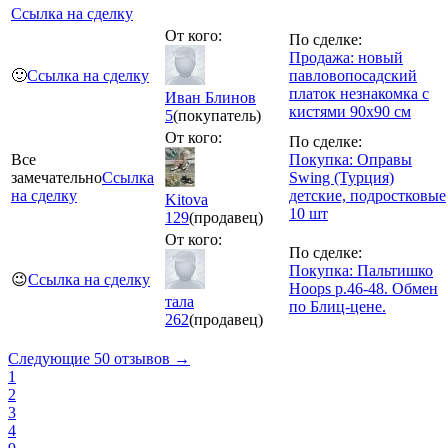
Ссылка на сделку
От кого:
По сделке:
Продажа: новый
🙂
Ссылка на сделку
павловопосадский
платок незнакомка с
Иван Блинов
кистями 90х90 см
5
(покупатель)
От кого:
По сделке:
Все
Покупка: Оправы
замечательно
Ссылка
Swing (Турция)
на сделку
детские, подростковые
Kitova
10 шт
129
(продавец)
От кого:
По сделке:
Покупка: Пальтишко
😉
Ссылка на сделку
Hoops р.46-48. Обмен
тала
по Блиц-цене.
262
(продавец)
Следующие 50 отзывов →
1
2
3
4