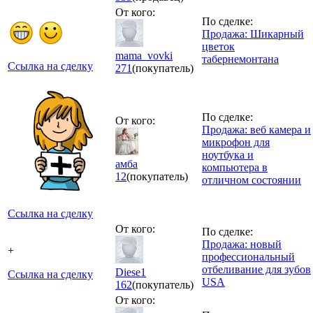
От кого:
По сделке:
Продажа: Шикарный
цветок
mama_vovki
табернемонтана
Ссылка на сделку
271
(покупатель)
По сделке:
От кого:
Продажа: веб камера и
микрофон для
ноутбука и
амба
компьютера в
12
(покупатель)
отличном состоянии
Ссылка на сделку
От кого:
По сделке:
Продажа: новый
+
профессиональный
отбеливание для зубов
Diese1
Ссылка на сделку
USA
162
(покупатель)
От кого: