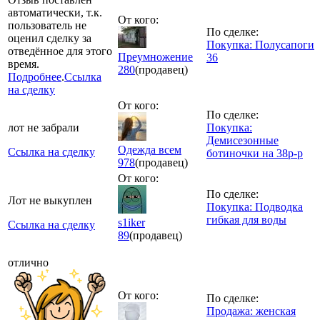
автоматически, т.к.
От кого:
пользователь не
По сделке:
оценил сделку за
Покупка: Полусапоги
отведённое для этого
Преумножение
36
время.
280
(продавец)
Подробнее
.
Ссылка
на сделку
От кого:
По сделке:
лот не забрали
Покупка:
Демисезонные
Одежда всем
Ссылка на сделку
ботиночки на 38р-р
978
(продавец)
От кого:
По сделке:
Лот не выкуплен
Покупка: Подводка
гибкая для воды
s1iker
Ссылка на сделку
89
(продавец)
отлично
От кого:
По сделке:
Продажа: женская