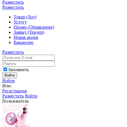
Разместить
Разместить
Товар (Лот)
Услугу
Промо (Объявление)
Заявку (Тендер)
Новая акция
Вакансию
Разместить
Запомнить
Войти
Войти
Или:
Регистрация
Разместить
Войти
Пользователь