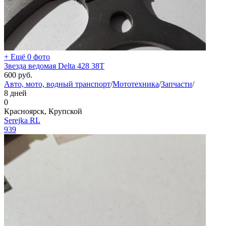
+ Ещё 0 фото
Звезда ведомая Delta 428 38Т
600
руб.
Авто, мото, водный транспорт
/
Мототехника
/
Запчасти
/
8 дней
0
Красноярск, Крупской
Serejka RL
939