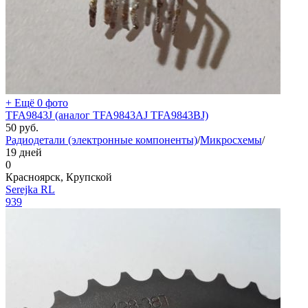
+ Ещё 0 фото
TFA9843J (аналог TFA9843AJ TFA9843BJ)
50
руб.
Радиодетали (электронные компоненты)
/
Микросхемы
/
19 дней
0
Красноярск, Крупской
Serejka RL
939