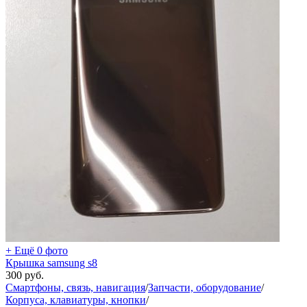
+ Ещё 0 фото
Крышка samsung s8
300
руб.
Смартфоны, связь, навигация
/
Запчасти, оборудование
/
Корпуса, клавиатуры, кнопки
/