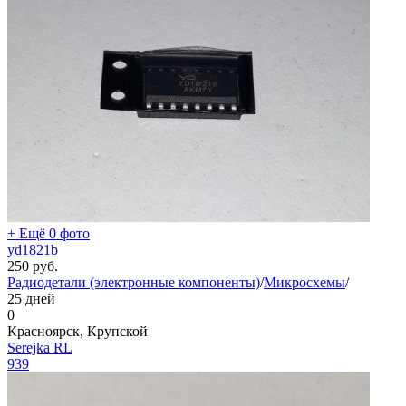
+ Ещё 0 фото
yd1821b
250
руб.
Радиодетали (электронные компоненты)
/
Микросхемы
/
25 дней
0
Красноярск, Крупской
Serejka RL
939