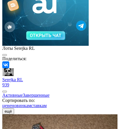
Лоты Serejka RL
Поделиться:
Serejka RL
939
Активные
Завершенные
Сортировать по:
цене
новинкам
ставкам
ещё