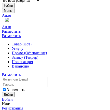
Найти
Меню
Au.ru
Au.ru
Разместить
Разместить
Товар (Лот)
Услугу
Промо (Объявление)
Заявку (Тендер)
Новая акция
Вакансию
Разместить
Запомнить
Войти
Войти
Или:
Регистрация