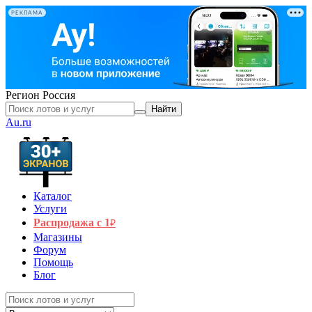
РЕКЛАМА
Регион
Россия
Найти
Au.ru
Каталог
Услуги
Распродажа с 1
₽
Магазины
Форум
Помощь
Блог