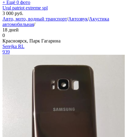
+ Ещё 0 фото
Ural patriot extreme spl
3 000
руб.
Авто, мото, водный транспорт
/
Автозвук
/
Акустика
автомобильная
/
18 дней
0
Красноярск, Парк Гагарина
Serejka RL
939