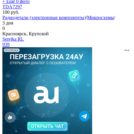
+ Ещё 0 фото
TDA7297
100
руб.
Радиодетали (электронные компоненты)
/
Микросхемы
/
3 дня
0
Красноярск, Крупской
Serejka RL
939
РЕКЛАМА