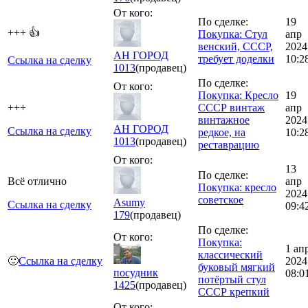
От кого:
По сделке:
19
+++ 👍
Покупка: Стул
апр
венский, СССР,
2024
АН ГОРОД
требует доделки
10:2
Ссылка на сделку
1013
(продавец)
По сделке:
От кого:
Покупка: Кресло
19
+++
СССР винтаж
апр
винтажное
2024
АН ГОРОД
Ссылка на сделку
редкое, на
10:2
1013
(продавец)
реставрацию
От кого:
13
По сделке:
Всё отлично
апр
Покупка: кресло
2024
советское
Asumy
Ссылка на сделку
09:4
179
(продавец)
По сделке:
От кого:
Покупка:
1 ап
классический
🙂
Ссылка на сделку
2024
буковый мягкий
посудник
08:0
потёртый стул
1425
(продавец)
СССР крепкий
От кого: