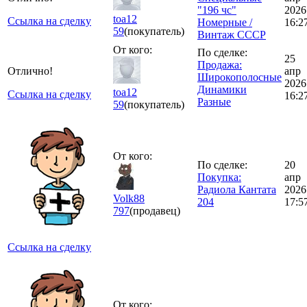
"196 чс"
2026
toa12
Ссылка на сделку
Номерные /
16:2
59
(покупатель)
Винтаж СССР
От кого:
По сделке:
25
Продажа:
Отлично!
апр
Широкополосные
2026
Динамики
toa12
Ссылка на сделку
16:2
Разные
59
(покупатель)
От кого:
По сделке:
20
Покупка:
апр
Радиола Кантата
2026
Volk88
204
17:5
797
(продавец)
Ссылка на сделку
От кого: