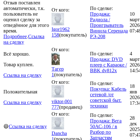
Отзыв поставлен
автоматически, т.к.
По сделке:
От кого:
пользователь не
Продажа:
10
оценил сделку за
Радиола /
март
отведённое для этого
Проигрыватель
2026
Igor1962
время.
Винила Серенада
07:4
158
(покупатель)
Подробнее
.
Ссылка
РЭ-208
на сделку
От кого:
По сделке:
4
Всё хорошо.
Продажа: DVD
март
Товар куплен.
плеер с Караоке /
2026
Тагер
BBK dv812x
14:5
1
(покупатель)
Ссылка на сделку
От кого:
По сделке:
18
Покупка: Кабель
Положительная
янв
сетевой /от
2026
советской быт.
viktor-001
Ссылка на сделку
17:3
техники
777
(продавец)
От кого:
По сделке:
28
Продажа: Вега
дек
😄
Ссылка на сделку
50АС-106 / в
2025
Разбор по
Dancha
07:4
Запчастям
1
(покупатель)