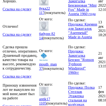
Хорошо.
Зажигалка
авг
Бензиновая "Mini
2022
бука22
Ссылка на сделку
Fox" Made in
12:1
117
(покупатель)
Austria 1960 года
От кого:
По сделке:
13
Продажа: Кремни
Отлично!
дек
для Зажигалок
2021
"Аuermetall"
бабуин 82
Ссылка на сделку
18:2
Made in Austria
14
(покупатель)
Сделка прошла
По сделке:
От кого:
отлично, оперативно.
Продажа:
21
Душевный продавец,
Зажигалка
авг
качество товара на
Бензин "Ronson
2021
высоте, рекомендую
Typhoon
mouth_man
13:1
к сотрудничеству.
Windproof"
37
(покупатель)
1960гг
Ссылка на сделку
По сделке:
От кого:
Приношу извинения
Продажа: Полка
17
лот не выкуплен по
Стеллаж
фев
мой вине,занят был
Этажерка
2021
на работе
antik17
стальная на
08:1
1105
(покупатель)
колёсиках