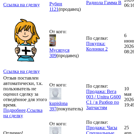
Радиола Гамма В
Рубин
Ссылка на сделку
06:1
1121
(продавец)
От кого:
6
По сделке:
июн
Покупка:
2026
Колонки 2
Мусяпуся
08:2
309
(продавец)
Ссылка на сделку
Отзыв поставлен
автоматически, т.к.
От кого:
По сделке:
пользователь не
10
Продажа: Вега
оценил сделку за
мая
003 / Unitra G600
отведённое для этого
2026
C1 / в Разбор по
kupislona
время.
19:4
Запчастям
397
(покупатель)
Подробнее
.
Ссылка
на сделку
По сделке:
От кого:
Продажа: Часы
25
Отлично!
Специальные
апр