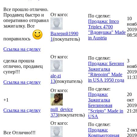
Все прошло отлично.
От кого:
Продавец быстро и
По сделке:
10
оперативно отправил
Продажа: Imco
нояб
зажигалку. Все
Triplex 4700
2019
"Вдовушка" Made
Валерий1990
08:5
in Austria
понравилось
1
(покупатель)
Ссылка на сделку
От кого:
По сделке:
сделка прошла
3
Продажа: Бензин
отлично, продавец
нояб
Зажигалка
супер!!!
2019
"Ritepoint" Made
ale-zi
11:3
in USA 1950 года
13
(покупатель)
Ссылка на сделку
По сделке:
От кого:
Продажа:
20
+1
Зажигалка
окт
Бензиновая
2019
null_device
Ссылка на сделку
"Scripto" Made in
21:2
373
(покупатель)
USA
От кого:
По сделке:
Продажа:
2 ок
Все Отлично!!!
Компьюторная
2019