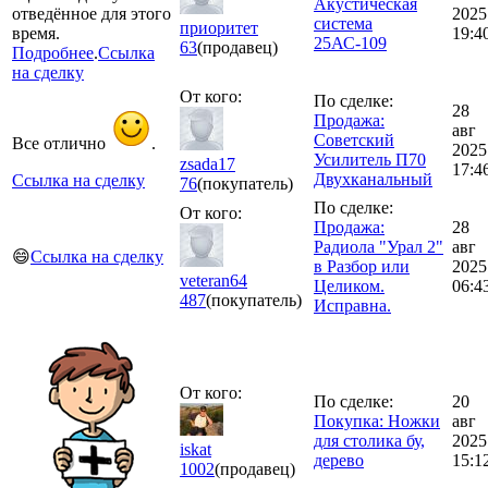
Акустическая
отведённое для этого
2025
система
приоритет
время.
19:4
25АС-109
63
(продавец)
Подробнее
.
Ссылка
на сделку
От кого:
По сделке:
28
Продажа:
авг
Советский
Все отлично
.
2025
Усилитель П70
zsada17
17:4
Двухканальный
Ссылка на сделку
76
(покупатель)
По сделке:
От кого:
Продажа:
28
Радиола "Урал 2"
авг
😄
Ссылка на сделку
в Разбор или
2025
veteran64
Целиком.
06:4
487
(покупатель)
Исправна.
От кого:
По сделке:
20
Покупка: Ножки
авг
для столика бу,
2025
iskat
дерево
15:1
1002
(продавец)