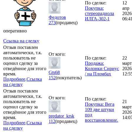
По сделке:
12
Покупка:
апр
стереорадиола
2026
Федотов
ИЛГА-302-1
06:4
273
(продавец)
оперативно
Ссылка на сделку
Отзыв поставлен
автоматически, т.к.
От кого:
пользователь не
По сделке:
22
оценил сделку за
Продажа:
март
отведённое для этого
Колонки Сириус
2026
Gts68
время.
/ на Пломбах
12:5
152
(покупатель)
Подробнее
.
Ссылка
на сделку
Отзыв поставлен
автоматически, т.к.
От кого:
По сделке:
пользователь не
21
Покупка: Вега
оценил сделку за
март
109 две штуки
отведённое для этого
2026
под
predator_krsk
время.
14:0
восстановление.
112
(продавец)
Подробнее
.
Ссылка
на сделку