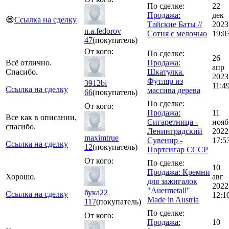
По сделке:
22
Продажа:
дек
😄
Ссылка на сделку
Тайские Баты //
2023
n.a.fedorov
Сотня с мелочью
19:0
47
(покупатель)
От кого:
По сделке:
26
Всё отлично.
Продажа:
апр
Спасибо.
Шкатулка.
2023
Футляр из
3912bi
11:4
Ссылка на сделку
массива дерева
66
(покупатель)
По сделке:
От кого:
Продажа:
11
Все как в описании,
Сигаретница -
нояб
спасибо.
Ленинградский
2022
maximtrue
Сувенир -
17:5
Ссылка на сделку
12
(покупатель)
Портсигар СССР
От кого:
По сделке:
10
Продажа: Кремни
Хорошо.
авг
для зажигалок
2022
"Auermetall"
бука22
Ссылка на сделку
12:1
Made in Austria
117
(покупатель)
По сделке:
От кого:
Продажа:
10