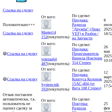
Ссылка на сделку
По сделке:
От кого:
Продажа:
8
Положительно+++
Радиола
июл
"Дружба" (Люкс
2025
Master14
Ссылка на сделку
VEF) в Разбор /
18:5
152
(покупатель)
на Запчасти
От кого:
По сделке:
26
Продажа:
мая
😄
Ссылка на сделку
Проигрыватель
2025
Винила Ноктюрн
veteran64
10:1
314 Стерео
487
(покупатель)
От кого:
По сделке:
12
Продажа:
март
😄
Ссылка на сделку
Корпуса Колонок
2025
15АС-404 (от
System-nik
17:5
Вега 108 Стерео)
192
(покупатель)
Отзыв поставлен
автоматически, т.к.
По сделке:
От кого:
пользователь не
Покупка:
25
оценил сделку за
Радиола
фев