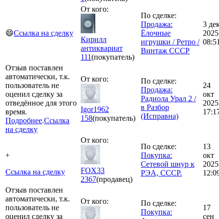
От кого:
По сделке:
Продажа:
3 де
😄
Ссылка на сделку
Ёлочные
2025
Кирилл
игрушки / Ретро /
08:5
антиквариат
Винтаж СССР
111
(покупатель)
Отзыв поставлен
автоматически, т.к.
От кого:
По сделке:
пользователь не
24
Продажа:
оценил сделку за
окт
Радиола Урал 2 /
отведённое для этого
2025
в Разбор
Igor1962
время.
17:1
(Исправна)
158
(покупатель)
Подробнее
.
Ссылка
на сделку
От кого:
По сделке:
13
+
Покупка:
окт
Сетевой шнур к
2025
FOX33
Ссылка на сделку
РЭА, СССР.
12:0
2367
(продавец)
Отзыв поставлен
автоматически, т.к.
От кого:
По сделке:
пользователь не
17
Покупка:
оценил сделку за
сен