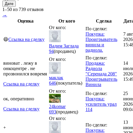
Дате
1–50 из 739 отзывов
→
Оценка
От кого
Сделка
Дат
От кого:
По сделке:
Покупка:
7 ав
😄
Ссылка на сделку
Проигрыватель
2026
винила и
15:4
Вадим Заглада
радиола.
94
(продавец)
По сделке:
От кого:
виноват . лежу в
Продажа:
14
онкоцентре . не
Радиола
июл
прозвонился вовремя
"Серенада 208"
2026
маклак
Проигрыватель
15:4
646
(покупатель)
Ссылка на сделку
Винила
От кого:
По сделке:
25
ок, оперативно
Покупка:
июн
усилитель урал
2026
24komar
Ссылка на сделку
114
09:0
693
(продавец)
От кого:
13
По сделке:
+
июн
Покупка:
2026