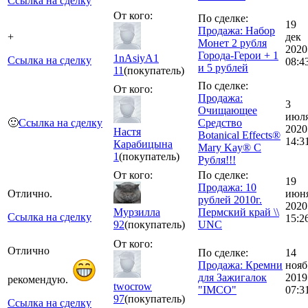
Ссылка на сделку
От кого:
По сделке:
19
Продажа: Набор
+
дек
Монет 2 рубля
2020
Города-Герои + 1
1nAsiyA1
Ссылка на сделку
08:4
и 5 рублей
11
(покупатель)
По сделке:
От кого:
Продажа:
3
Очищающее
июл
🙂
Ссылка на сделку
Средство
2020
Настя
Botanical Effects®
14:3
Карабицына
Mary Kay® С
1
(покупатель)
Рубля!!!
От кого:
По сделке:
19
Продажа: 10
Отлично.
июн
рублей 2010г.
2020
Мурзилла
Пермский край \\
Ссылка на сделку
15:2
92
(покупатель)
UNC
От кого:
Отлично
По сделке:
14
Продажа: Кремни
нояб
для Зажигалок
2019
рекомендую.
twocrow
"IMCO"
07:3
97
(покупатель)
Ссылка на сделку