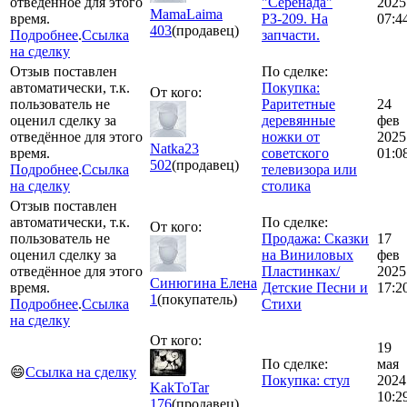
отведённое для этого
"Серенада"
2025
MamaLaima
время.
РЗ-209. На
07:4
403
(продавец)
Подробнее
.
Ссылка
запчасти.
на сделку
Отзыв поставлен
По сделке:
автоматически, т.к.
Покупка:
От кого:
пользователь не
Раритетные
24
оценил сделку за
деревянные
фев
отведённое для этого
ножки от
2025
Natka23
время.
советского
01:0
502
(продавец)
Подробнее
.
Ссылка
телевизора или
на сделку
столика
Отзыв поставлен
автоматически, т.к.
По сделке:
От кого:
пользователь не
Продажа: Сказки
17
оценил сделку за
на Виниловых
фев
отведённое для этого
Пластинках/
2025
Синюгина Елена
время.
Детские Песни и
17:2
1
(покупатель)
Подробнее
.
Ссылка
Стихи
на сделку
От кого:
19
По сделке:
мая
😄
Ссылка на сделку
Покупка: стул
2024
KakToTar
10:2
176
(продавец)