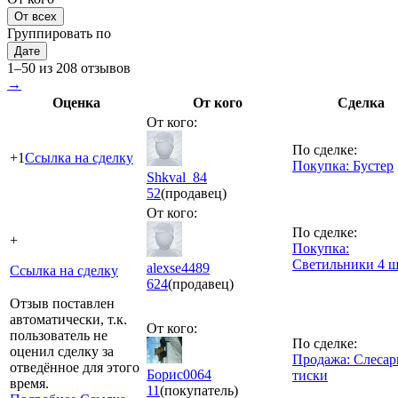
От всех
Группировать по
Дате
1–50 из 208 отзывов
→
Оценка
От кого
Сделка
От кого:
По сделке:
+1
Ссылка на сделку
Покупка: Бустер
Shkval_84
52
(продавец)
От кого:
По сделке:
+
Покупка:
Светильники 4 
alexse4489
Ссылка на сделку
624
(продавец)
Отзыв поставлен
автоматически, т.к.
От кого:
пользователь не
По сделке:
оценил сделку за
Продажа: Слеса
отведённое для этого
Борис0064
тиски
время.
11
(покупатель)