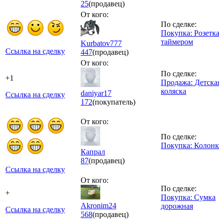
25
(продавец)
От кого:
По сделке:
Покупка: Розетка
таймером
Kurbatov777
Ссылка на сделку
447
(продавец)
От кого:
По сделке:
+1
Продажа: Детска
коляска
daniyar17
Ссылка на сделку
172
(покупатель)
От кого:
По сделке:
Покупка: Колонк
Капрал
87
(продавец)
Ссылка на сделку
От кого:
По сделке:
+
Покупка: Сумка
Akronim24
дорожная
Ссылка на сделку
568
(продавец)