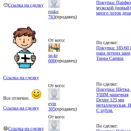
Покупка: Парфю
🙂
Ссылка на сделку
мужской (новый)/
rosko
много лотов деш
763
(продавец)
От кого:
По сделке:
Покупка: 185/60
пара летних шин
sn-kr
Tunga Camina
600
(продавец)
Ссылка на сделку
По сделке:
От кого:
Покупка: Щетка 
УШМ чашечная
Все отлично.
Dexter 125 мм
evin
металлическая. Н
Ссылка на сделку
305
(продавец)
С рубля.
От кого:
По сделке:
😄
Ссылка на сделку