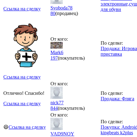
электронные,су
Svoboda78
Ссылка на сделку
для обуви
80
(продавец)
От кого:
По сделке:
Продажа: Игрова
Mark6
приставка
197
(покупатель)
Ссылка на сделку
От кого:
Отлично! Спасибо!
По сделке:
Продажа: Фляга
nick77
Ссылка на сделку
844
(покупатель)
От кого:
По сделке:
😄
Ссылка на сделку
Покупка: Androi
kingbeats k2plus
VAD9NOY