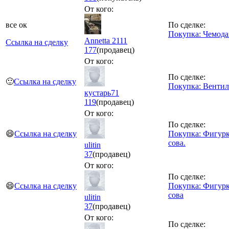
От кого:
все ок
По сделке:
Покупка: Чемод
Annetta 2111
Ссылка на сделку
177
(продавец)
От кого:
По сделке:
🙂
Ссылка на сделку
Покупка: Вентил
кустарь71
119
(продавец)
От кого:
По сделке:
😄
Ссылка на сделку
Покупка: Фигур
сова.
ulitin
37
(продавец)
От кого:
По сделке:
😄
Ссылка на сделку
Покупка: Фигур
сова
ulitin
37
(продавец)
От кого:
По сделке: