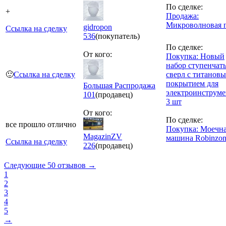
По сделке:
+
Продажа:
Микроволновая 
gidropon
Ссылка на сделку
536
(покупатель)
По сделке:
От кого:
Покупка: Новый
набор ступенчат
🙂
Ссылка на сделку
сверл с титанов
покрытием для
Большая Распродажа
электроинструме
101
(продавец)
3 шт
От кого:
По сделке:
все прошло отлично
Покупка: Моечн
MagazinZV
машина Robinzo
Ссылка на сделку
226
(продавец)
Следующие 50 отзывов →
1
2
3
4
5
→