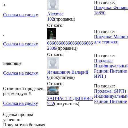
По сделке:
+
Покупка: Фонар
18650
Alexmac
Ссылка на сделку
102
(продавец)
От кого:
По сделке:
.
Покупка: Машин
для стрижки
66666666666666666666
Ссылка на сделку
2309
(продавец)
От кого:
По сделке:
Продажа:
Блястяще
Индивидуальны
Рацион Питание 
Игнашнвич Валерий
Ссылка на сделку
ИРП )
6
(покупатель)
От кого:
По сделке:
Отличный продавец,
Продажа: (ИРП)
рекомендую!!!
Индивидуальны
ЗАПЧАСТИ ДЕШЕВО
Рацион Питание
Ссылка на сделку
522
(покупатель)
Сделка прошла
успешно.
Покупателю большая