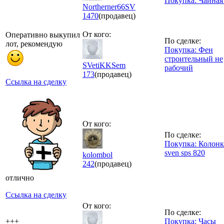
Покупка: Чайная
Northerner66SV
1470
(продавец)
От кого:
Оперативно выкупил
По сделке:
лот, рекомендую
Покупка: Фен
строительный не
SVetiKKSem
рабочий
173
(продавец)
Ссылка на сделку
От кого:
По сделке:
Покупка: Колон
sven sps 820
kolombol
242
(продавец)
отлично
Ссылка на сделку
От кого:
По сделке:
+++
Покупка: Часы