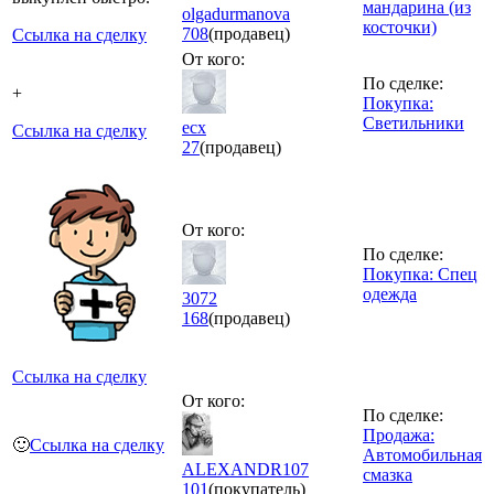
мандарина (из
olgadurmanova
косточки)
708
(продавец)
Ссылка на сделку
От кого:
По сделке:
+
Покупка:
Светильники
ecx
Ссылка на сделку
27
(продавец)
От кого:
По сделке:
Покупка: Спец
одежда
3072
168
(продавец)
Ссылка на сделку
От кого:
По сделке:
Продажа:
🙂
Ссылка на сделку
Автомобильная
ALEXANDR107
смазка
101
(покупатель)