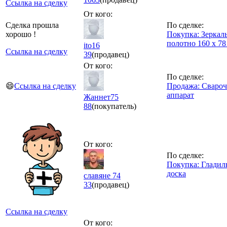
Ссылка на сделку
От кого:
Сделка прошла
По сделке:
хорошо !
Покупка: Зеркал
полотно 160 х 78
ito16
Ссылка на сделку
39
(продавец)
От кого:
По сделке:
😄
Ссылка на сделку
Продажа: Сваро
аппарат
Жаннет75
88
(покупатель)
От кого:
По сделке:
Покупка: Гладил
доска
славяне 74
33
(продавец)
Ссылка на сделку
От кого: