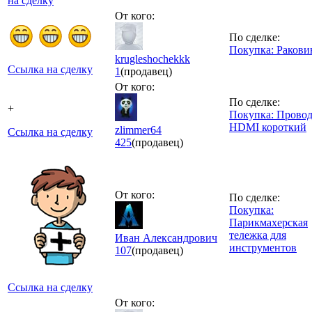
на сделку
От кого:
По сделке:
Покупка: Ракови
krugleshochekkk
Ссылка на сделку
1
(продавец)
От кого:
По сделке:
+
Покупка: Прово
HDMI короткий
zlimmer64
Ссылка на сделку
425
(продавец)
От кого:
По сделке:
Покупка:
Парикмахерская
тележка для
Иван Александрович
инструментов
107
(продавец)
Ссылка на сделку
От кого: