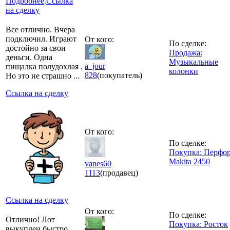
Подробнее
.
Ссылка
на сделку
Все отлично. Вчера
подключил. Играют
От кого:
По сделке:
достойно за свои
Продажа:
деньги. Одна
Музыкальные
a_jour
пищалка полудохлая .
колонки
828
(покупатель)
Но это не страшно ...
Ссылка на сделку
От кого:
По сделке:
Покупка: Перфо
Makita 2450
vanes60
1113
(продавец)
Ссылка на сделку
От кого:
По сделке:
Отлично! Лот
Покупка: Росток
выкуплен быстро.