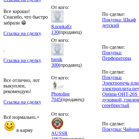
От кого:
Все хорошо!
По сделке:
Спасибо, что быстро
Покупка: Шкаф
забрали 😁
детский
KnopkaEr
130
(продавец)
Ссылка на сделку
От кого:
По сделке:
.
Покупка:
Перфораторы
himik
Ссылка на сделку
300
(продавец)
По сделке:
Покупка:
От кого:
Все отлично, лот
Электропечь пли
выкуплен,
электроплита пе
рекомендую!
Photoline
Optimа OHT-26S 
7045
(продавец)
духовкой, грилем
Ссылка на сделку
серебристый
От кого:
Всё нормально,+
По сделке:
Покупка: Чайни
в карму
AUSSR
1063
(продавец)