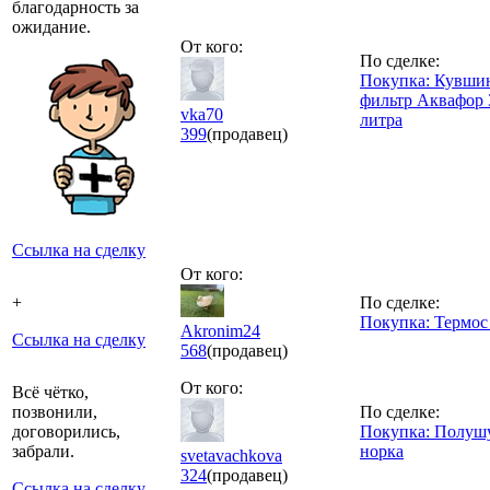
благодарность за
ожидание.
От кого:
По сделке:
Покупка: Кувши
фильтр Аквафор 
vka70
литра
399
(продавец)
Ссылка на сделку
От кого:
+
По сделке:
Покупка: Термос 
Akronim24
Ссылка на сделку
568
(продавец)
От кого:
Всё чётко,
позвонили,
По сделке:
договорились,
Покупка: Полуш
забрали.
норка
svetavachkova
324
(продавец)
Ссылка на сделку