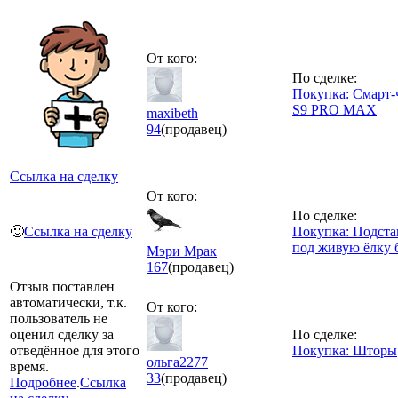
От кого:
По сделке:
Покупка: Смарт-
S9 PRO MAX
maxibeth
94
(продавец)
Ссылка на сделку
От кого:
По сделке:
🙂
Ссылка на сделку
Покупка: Подста
под живую ёлку 
Мэри Мрак
167
(продавец)
Отзыв поставлен
автоматически, т.к.
От кого:
пользователь не
оценил сделку за
По сделке:
отведённое для этого
Покупка: Шторы
ольга2277
время.
33
(продавец)
Подробнее
.
Ссылка