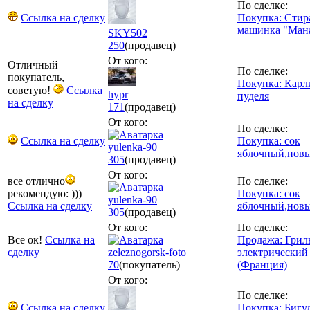
По сделке:
Ссылка на сделку
Покупка: Стир
машинка "Ман
SKY502
250
(продавец)
От кого:
Отличный
По сделке:
покупатель,
Покупка: Карл
советую!
Ссылка
hypr
пуделя
на сделку
171
(продавец)
От кого:
По сделке:
Ссылка на сделку
Покупка: сок
yulenka-90
яблочный,нов
305
(продавец)
От кого:
все отлично
По сделке:
рекомендую: )))
Покупка: сок
yulenka-90
Ссылка на сделку
яблочный,нов
305
(продавец)
От кого:
По сделке:
Все ок!
Ссылка на
Продажа: Грил
сделку
zeleznogorsk-foto
электрический R
70
(покупатель)
(Франция)
От кого:
По сделке:
Ссылка на сделку
Покупка: Бигу