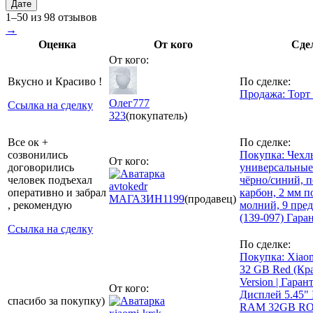
Дате
1–50 из 98 отзывов
→
Оценка
От кого
Сде
От кого:
Вкусно и Красиво !
По сделке:
Продажа: Торт
Олег777
Ссылка на сделку
323
(покупатель)
Все ок +
По сделке:
созвонились
Покупка: Чехл
От кого:
договорились
универсальны
человек подъехал
чёрно/синий, п
avtokedr
оперативно и забрал
карбон, 2 мм п
МАГАЗИН
1199
(продавец)
, рекомендую
молний, 9 пре
(139-097) Гара
Ссылка на сделку
По сделке:
Покупка: Xiao
32 GB Red (Кр
Version | Гаран
От кого:
Дисплей 5.45" 
спасибо за покупку)
RAM 32GB RO