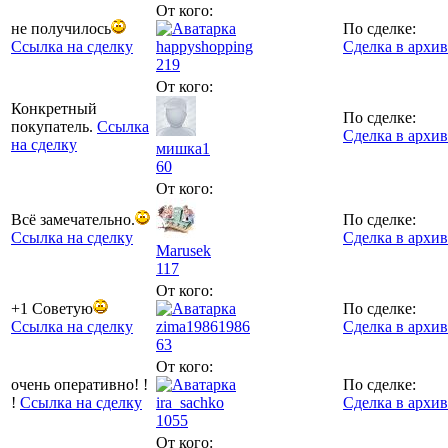
От кого:
не получилось
По сделке:
Ссылка на сделку
happyshopping
Сделка в архив
219
От кого:
Конкретный
По сделке:
покупатель.
Ссылка
Сделка в архив
на сделку
мишка1
60
От кого:
Всё замечательно.
По сделке:
Ссылка на сделку
Сделка в архив
Marusek
117
От кого:
+1 Советую
По сделке:
Ссылка на сделку
zima19861986
Сделка в архив
63
От кого:
очень оперативно! !
По сделке:
!
Ссылка на сделку
ira_sachko
Сделка в архив
1055
От кого: