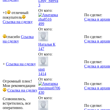
Ledy_Sterva
3
От кого:
+1
отличный
По сделке:
покупатель
zha8516
Сделка в архив
Ссылка на сделку
499
От кого:
спасибо
Ссылка
По сделке:
на сделку
Сделка в архив
Наталья К
147
От кого:
По сделке:
+
Ссылка на сделку
Сделка в архив
sinti
1414
От кого:
Огромный плюс!
По сделке:
Мои рекомендации
maximus0706
Сделка в архив
Ссылка на сделку
430
От кого:
Созвонились,
встретились, все
По сделке:
оперативно.
Сделка в архив