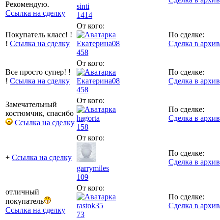
Рекомендую.
sinti
Ссылка на сделку
1414
От кого:
Покупатель класс! !
По сделке:
!
Ссылка на сделку
Екатерина08
Сделка в архив
458
От кого:
Все просто супер! !
По сделке:
!
Ссылка на сделку
Екатерина08
Сделка в архив
458
От кого:
Замечательный
По сделке:
костюмчик, спасибо
hagorta
Сделка в архив
Ссылка на сделку
158
От кого:
По сделке:
+
Ссылка на сделку
Сделка в архив
garrymiles
109
От кого:
отличный
По сделке:
покупатель
rastok35
Сделка в архив
Ссылка на сделку
73