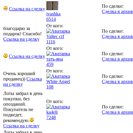
По сделке:
Ссылка на сделку
Сделка в архив
ivashka
6514
От кого:
благодарю за
По сделке:
подарок! Спасибо!
Valtec crf
Сделка в архив
Ссылка на сделку
1116
От кого:
По сделке:
Ссылка на сделку
тать-яна
Сделка в архив
459
От кого:
Очень хороший
По сделке:
продавец))
Ссылка
White Angel
Сделка в архив
на сделку
108
Лоты забрал в день
покупки, без
От кого:
опозданий.
По сделке:
Покупатель не
ka4eli
Сделка в архив
подведет,
7248
рекомендую.
Ссылка на сделку
Лоты забрал в день