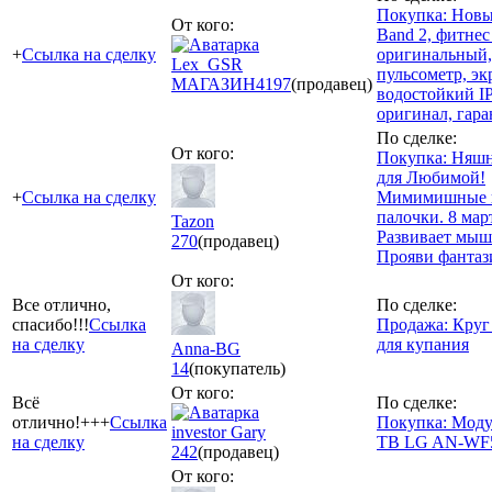
Покупка: Новы
От кого:
Band 2, фитнес
+
Ссылка на сделку
оригинальный,
Lex_GSR
пульсометр, экр
МАГАЗИН
4197
(продавец)
водостойкий I
оригинал, гара
По сделке:
От кого:
Покупка: Няш
для Любимой!
+
Ссылка на сделку
Мимимишные 
палочки. 8 мар
Tazon
Развивает мыш
270
(продавец)
Прояви фантаз
От кого:
Все отлично,
По сделке:
спасибо!!!
Ссылка
Продажа: Круг
на сделку
для купания
Anna-BG
14
(покупатель)
От кого:
Всё
По сделке:
отлично!+++
Ссылка
Покупка: Модул
investor Gary
на сделку
ТВ LG AN-WF
242
(продавец)
От кого: