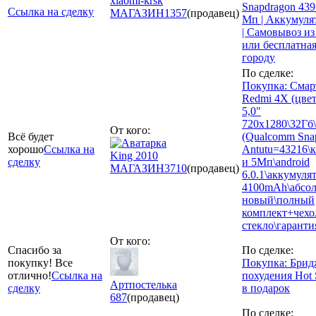
xiaomi-krsk
Snapdragon 439
Ссылка на сделку
МАГАЗИН
1357
(продавец)
Мп | Аккумуля
| Самовывоз из
или бесплатная
городу
По сделке:
Покупка: Смар
Redmi 4X (цвет
5,0"
720x1280\32Гб
От кого:
Всё будет
(Qualcomm Snap
хорошо
Ссылка на
Antutu=43216\
King 2010
сделку
и 5Мп\android
МАГАЗИН
3710
(продавец)
6.0.1\аккумуля
4100mAh\абсо
новый\полный
комплект+чехо
стекло\гаранти
От кого:
Спасибо за
По сделке:
покупку! Все
Покупка: Брид
отлично!
Ссылка на
похудения Hot 
Артпостелька
сделку
в подарок
687
(продавец)
По сделке: