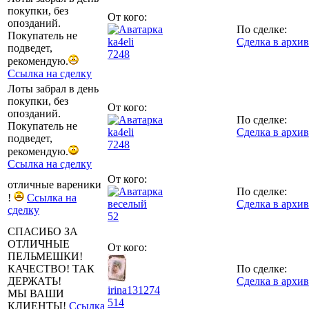
покупки, без
От кого:
опозданий.
По сделке:
Покупатель не
ka4eli
Сделка в архив
подведет,
7248
рекомендую.
Ссылка на сделку
Лоты забрал в день
покупки, без
От кого:
опозданий.
По сделке:
Покупатель не
ka4eli
Сделка в архив
подведет,
7248
рекомендую.
Ссылка на сделку
От кого:
отличные вареники
По сделке:
!
Ссылка на
веселый
Сделка в архив
сделку
52
СПАСИБО ЗА
ОТЛИЧНЫЕ
От кого:
ПЕЛЬМЕШКИ!
КАЧЕСТВО! ТАК
По сделке:
ДЕРЖАТЬ!
Сделка в архив
irina131274
МЫ ВАШИ
514
КЛИЕНТЫ!
Ссылка