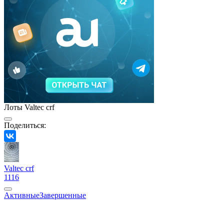
Лоты Valtec crf
Поделиться:
Valtec crf
1116
Активные
Завершенные