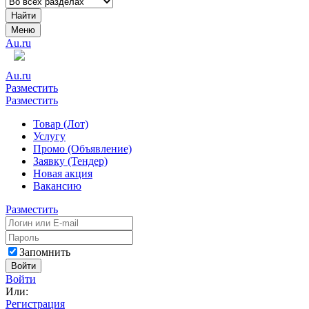
Найти
Меню
Au.ru
Au.ru
Разместить
Разместить
Товар (Лот)
Услугу
Промо (Объявление)
Заявку (Тендер)
Новая акция
Вакансию
Разместить
Запомнить
Войти
Войти
Или:
Регистрация