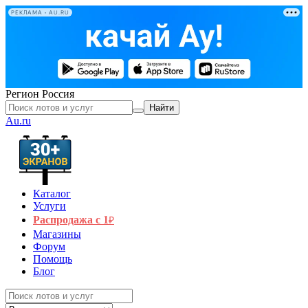
РЕКЛАМА • AU.RU
Регион
Россия
Найти
Au.ru
Каталог
Услуги
Распродажа с 1
₽
Магазины
Форум
Помощь
Блог