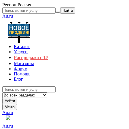
Регион
Россия
Найти
Au.ru
Каталог
Услуги
Распродажа с 1
₽
Магазины
Форум
Помощь
Блог
Найти
Меню
Au.ru
Au.ru