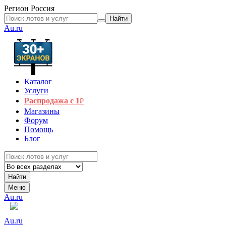
Регион
Россия
Найти
Au.ru
Каталог
Услуги
Распродажа с 1
₽
Магазины
Форум
Помощь
Блог
Найти
Меню
Au.ru
Au.ru