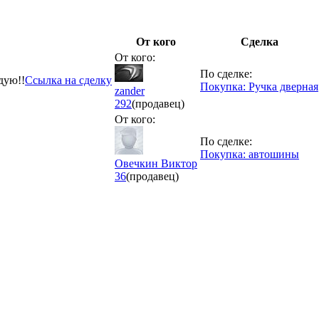
От кого
Сделка
От кого:
По сделке:
дую!!
Ссылка на сделку
Покупка: Ручка дверная
zander
292
(продавец)
От кого:
По сделке:
Покупка: автошины
Овечкин Виктор
36
(продавец)