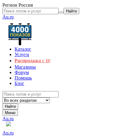
Регион
Россия
Найти
Au.ru
Каталог
Услуги
Распродажа с 1
₽
Магазины
Форум
Помощь
Блог
Найти
Меню
Au.ru
Au.ru