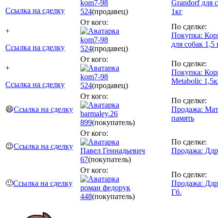
kom7-98
Grandorf для 
Ссылка на сделку
524
(продавец)
1кг
От кого:
По сделке:
+
Покупка: Корм
kom7-98
для собак 1,5 
Ссылка на сделку
524
(продавец)
От кого:
По сделке:
+
Покупка: Корм
kom7-98
Metabolic 1,5к
Ссылка на сделку
524
(продавец)
От кого:
По сделке:
😄
Ссылка на сделку
Продажа: Мат
barmaley.26
память
899
(покупатель)
От кого:
По сделке:
😉
Ссылка на сделку
Павел Геннадьевич
Продажа: Ддр
67
(покупатель)
От кого:
По сделке:
🙂
Ссылка на сделку
Продажа: Ддр
роман федорук
Гб.
448
(покупатель)