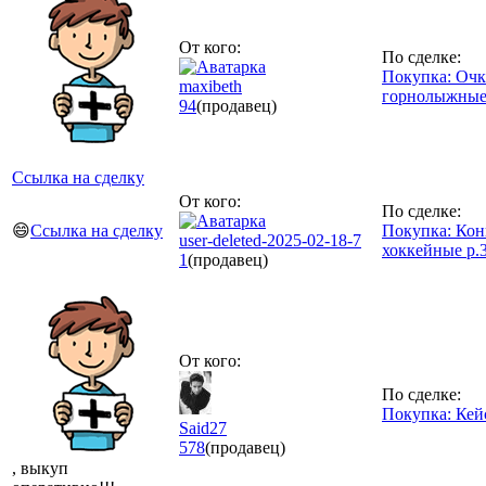
От кого:
По сделке:
Покупка: Оч
maxibeth
горнолыжны
94
(продавец)
Ссылка на сделку
От кого:
По сделке:
😄
Ссылка на сделку
Покупка: Кон
user-deleted-2025-02-18-7
хоккейные р.
1
(продавец)
От кого:
По сделке:
Покупка: Кей
Said27
578
(продавец)
, выкуп