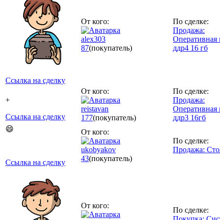
От кого:
По сделке:
Продажа:
alex303
Оперативная 
87
(покупатель)
ддр4 16 гб
Ссылка на сделку
От кого:
По сделке:
+
Продажа:
reistavan
Оперативная 
Ссылка на сделку
177
(покупатель)
ддр3 16гб
😄
От кого:
По сделке:
ukobyakov
Продажа: Сто
43
(покупатель)
Ссылка на сделку
От кого:
По сделке:
Покупка: Си