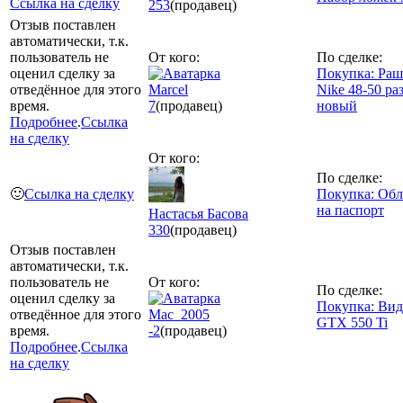
Ссылка на сделку
253
(продавец)
Отзыв поставлен
автоматически, т.к.
пользователь не
От кого:
По сделке:
оценил сделку за
Покупка: Раш
отведённое для этого
Marcel
Nike 48-50 ра
время.
7
(продавец)
новый
Подробнее
.
Ссылка
на сделку
От кого:
По сделке:
🙂
Ссылка на сделку
Покупка: Об
на паспорт
Настасья Басова
330
(продавец)
Отзыв поставлен
автоматически, т.к.
пользователь не
От кого:
По сделке:
оценил сделку за
Покупка: Вид
отведённое для этого
Mac_2005
GTX 550 Ti
время.
-2
(продавец)
Подробнее
.
Ссылка
на сделку