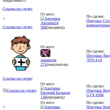
оперативно!!!
Ссылка на сделку
От кого:
По сделке:
+
Покупка: Сто
Akronim24
компьютерны
Ссылка на сделку
568
(продавец)
От кого:
По сделке:
Продажа: Вид
хикматов
7670 4 гб
271
(покупатель)
Ссылка на сделку
От кого:
По сделке:
🙂
Ссылка на сделку
Покупка: Вид
Евгений Больнов
GTX 650ti
136
(продавец)
От кого:
По сделке:
+
Покупка: Кор