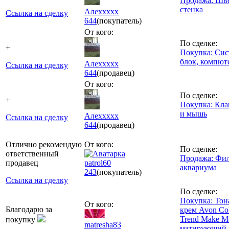
Продажа: Шв
стенка
Алеххххх
Ссылка на сделку
644
(покупатель)
От кого:
По сделке:
+
Покупка: Си
блок, компют
Алеххххх
Ссылка на сделку
644
(продавец)
От кого:
По сделке:
+
Покупка: Кла
и мышь
Алеххххх
Ссылка на сделку
644
(продавец)
Отлично рекомендую
От кого:
По сделке:
ответственный
Продажа: Фил
продавец
patrol60
аквариума
243
(покупатель)
Ссылка на сделку
По сделке:
Покупка: То
От кого:
Благодарю за
крем Avon Co
Trend Make M
покупку
matresha83
матирующий 