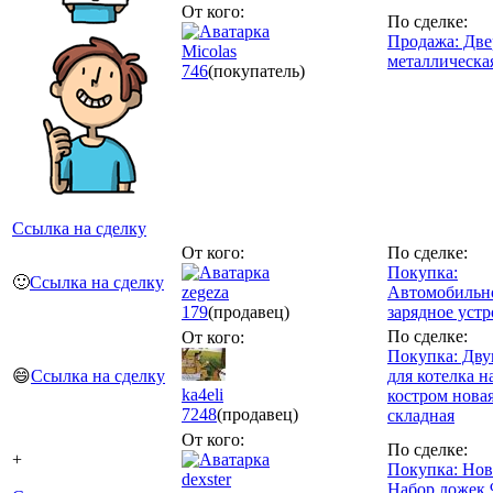
От кого:
По сделке:
Продажа: Две
Micolas
металлическа
746
(покупатель)
Ссылка на сделку
От кого:
По сделке:
Покупка:
🙂
Ссылка на сделку
zegeza
Автомобильн
179
(продавец)
зарядное уст
По сделке:
От кого:
Покупка: Дву
😄
Ссылка на сделку
для котелка н
ka4eli
костром нова
7248
(продавец)
складная
От кого:
По сделке:
+
Покупка: Нов
dexster
Набор ложек 