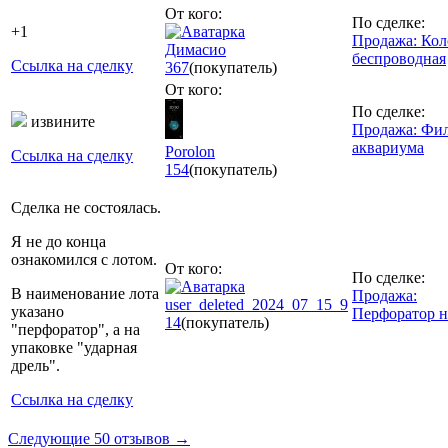
От кого:
По сделке:
+1
Продажа: Кол
Димасио
беспроводная
Ссылка на сделку
367
(покупатель)
От кого:
По сделке:
извините
Продажа: Фил
аквариума
Porolon
Ссылка на сделку
154
(покупатель)
Сделка не состоялась.
Я не до конца
ознакомился с лотом.
От кого:
По сделке:
В наименование лота
Продажа:
user_deleted_2024_07_15_9
указано
Перфоратор 
14
(покупатель)
"перфоратор", а на
упаковке "ударная
дрель".
Ссылка на сделку
Следующие 50 отзывов →