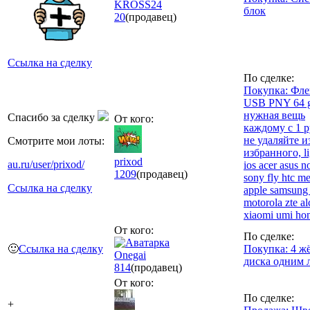
KROSS24
блок
20
(продавец)
Ссылка на сделку
По сделке:
Покупка: Фл
USB PNY 64 g
нужная вещь
Спасибо за сделку
От кого:
каждому с 1 р
не удаляйте и
Смотрите мои лоты:
избранного, li
prixod
au.ru/user/prixod/
ios acer asus n
1209
(продавец)
sony fly htc m
Ссылка на сделку
apple samsung 
motorola zte al
xiaomi umi ho
От кого:
По сделке:
🙂
Ссылка на сделку
Покупка: 4 ж
Onegai
диска одним 
814
(продавец)
От кого:
По сделке:
+