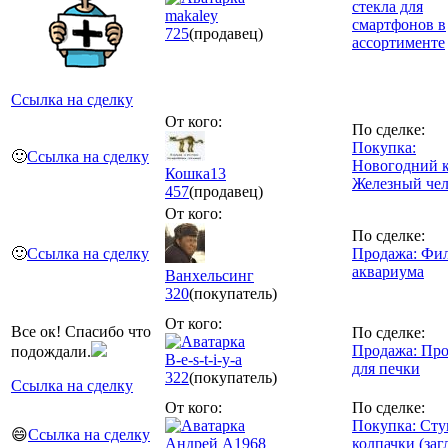
стекла для
makaley
смартфонов в
725
(продавец)
ассортименте
Ссылка на сделку
От кого:
По сделке:
Покупка:
🙂
Ссылка на сделку
Новогодний 
Кошка13
Железный чел
457
(продавец)
От кого:
По сделке:
🙂
Ссылка на сделку
Продажа: Фил
аквариума
Ванхельсинг
320
(покупатель)
От кого:
Все ок! Спасибо что
По сделке:
Продажа: Про
подождали.
B-e-s-t-i-y-a
для печки
322
(покупатель)
Ссылка на сделку
От кого:
По сделке:
Покупка: Ст
😄
Ссылка на сделку
Андрей А1968
колпачки (заг