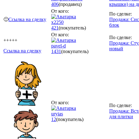
406
(продавец)
крышки) на д
От кого:
По сделке:
🙂
Ссылка на сделку
Продажа: Си
x2250
блок
421
(покупатель)
От кого:
По сделке:
+++++
Продажа: Сту
pavel-d
новый
Ссылка на сделку
1431
(покупатель)
От кого:
По сделке:
Продажа: Вст
uryias
для плитки
12
(покупатель)