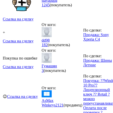
slavapapa
1245
(покупатель)
Ссылка на сделку
От кого:
По сделке:
+
Продажа: Sony
Xperia C4
dd98
Ссылка на сделку
182
(покупатель)
От кого:
По сделке:
Покупка по ошибке
Продажа: Шины
Летние
Гумашян
Ссылка на сделку
3
(покупатель)
По сделке:
Покупка: ??Win
10 Pro??
От кого:
Лицензионный
ключ ?? Retail ?
😉
Ссылка на сделку
можно
AsMax
переустанавлива
Winkeys
2121
(продавец)
Оплата после
проверки ?