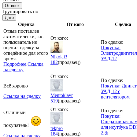
От всех
Группировать по
Дате
Оценка
От кого
Сделка
Отзыв поставлен
автоматически, т.к.
От кого:
пользователь не
По сделке:
оценил сделку за
Покупка:
отведённое для этого
Электродвигател
Nikolai3
время.
УАД-12
182
(продавец)
Подробнее
.
Ссылка
на сделку
От кого:
По сделке:
Всё хорошо
Покупка: Двигат
УАД-12 с
Mentoklavr
Ссылка на сделку
вентелятором
519
(продавец)
От кого:
По сделке:
Отличный
Покупка:
Оперативная пам
покупатель!
для ноутбука D
tekpro
2gb
184
(продавец)
Ссылка на сделку