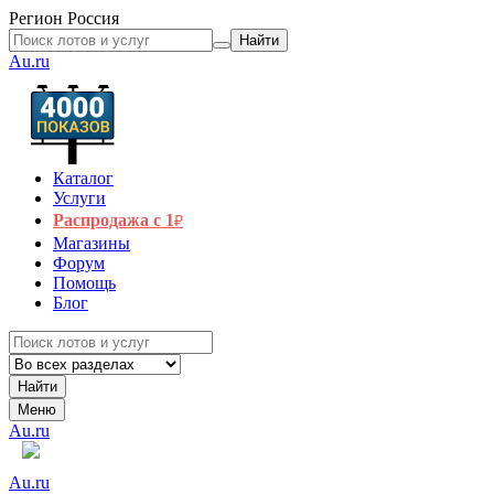
Регион
Россия
Найти
Au.ru
Каталог
Услуги
Распродажа с 1
₽
Магазины
Форум
Помощь
Блог
Найти
Меню
Au.ru
Au.ru