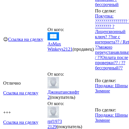
бессрочный
По сделке:
Покупка:
???????????????? 
???????? ?
От кого:
Лицензионный
ключ? ??не с
😉
Ссылка на сделку
интернета?? / Reta
AsMax
??можно
Winkeys
2121
(продавец)
переустанавлива
/ ??Оплата после
проверки?? / ??
бессрочный??
От кого:
По сделке:
Отлично
Продажа: Шины
Зимние
Джонатансвифт
Ссылка на сделку
2
(покупатель)
От кого:
По сделке:
+++
Продажа: Шины
Зимние
rpf1973
Ссылка на сделку
2129
(покупатель)