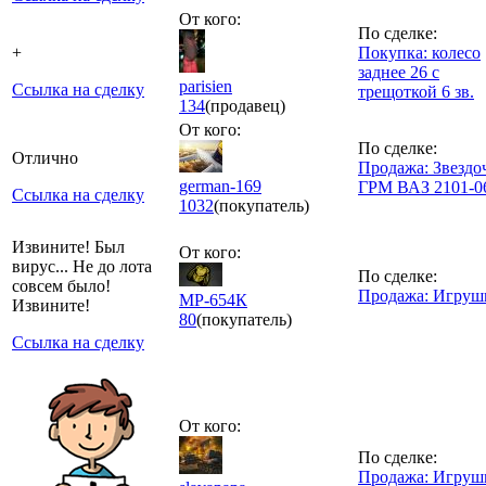
От кого:
По сделке:
+
Покупка: колесо
заднее 26 с
parisien
Ссылка на сделку
трещоткой 6 зв.
134
(продавец)
От кого:
По сделке:
Отлично
Продажа: Звездо
german-169
ГРМ ВАЗ 2101-0
Ссылка на сделку
1032
(покупатель)
Извините! Был
От кого:
вирус... Не до лота
По сделке:
совсем было!
Продажа: Игруш
МР-654К
Извините!
80
(покупатель)
Ссылка на сделку
От кого:
По сделке:
Продажа: Игруш