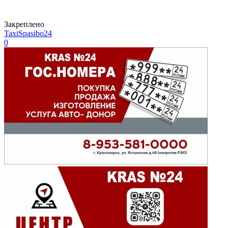
Закреплено
TaxiSpasibo24
0