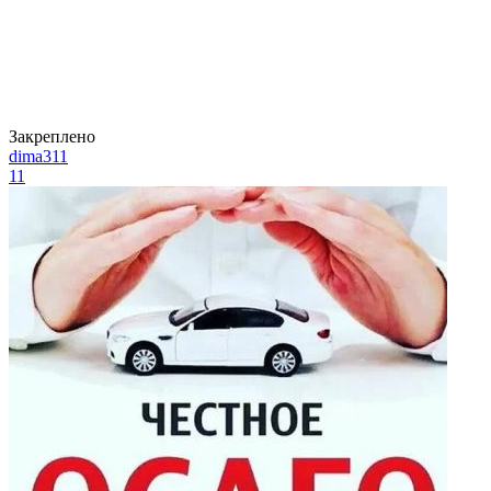
Закреплено
dima311
11