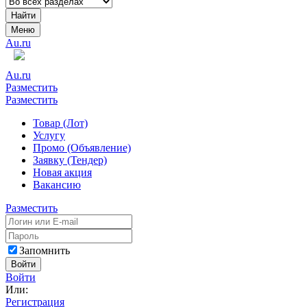
Найти
Меню
Au.ru
Au.ru
Разместить
Разместить
Товар (Лот)
Услугу
Промо (Объявление)
Заявку (Тендер)
Новая акция
Вакансию
Разместить
Запомнить
Войти
Войти
Или:
Регистрация