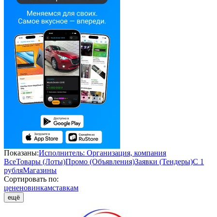
Показаны:
Исполнитель: Организация, компания
Все
Товары (Лоты)
Промо (Объявления)
Заявки (Тендеры)
С 1
рубля
Магазины
Сортировать по:
цене
новинкам
ставкам
ещё