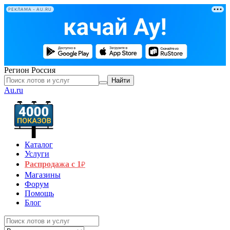
РЕКЛАМА • AU.RU
Регион
Россия
Найти
Au.ru
Каталог
Услуги
Распродажа с 1
₽
Магазины
Форум
Помощь
Блог