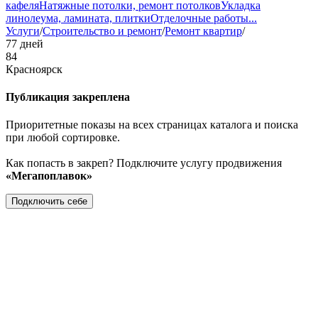
кафеля
Натяжные потолки, ремонт потолков
Укладка
линолеума, ламината, плитки
Отделочные работы
...
Услуги
/
Строительство и ремонт
/
Ремонт квартир
/
77 дней
84
Красноярск
Публикация закреплена
Приоритетные показы на всех страницах каталога и поиска
при любой сортировке.
Как попасть в закреп? Подключите услугу продвижения
«Мегапоплавок»
Подключить себе