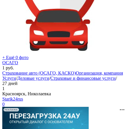
+ Ещё 0 фото
ОСАГО
1
руб.
Страхование авто (ОСАГО, КАСКО)
Организация, компания
Услуги
/
Деловые услуги
/
Страховые и финансовые услуги
/
27 дней
1
Красноярск, Николаевка
Starik24rus
0
РЕКЛАМА