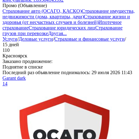
Промо (Объявление)
Страхование авто (ОСАГО, КАСКО)
Страхование имущества,
недвижимости (дома, квартиры, дачи)
Страхование жизни и
здоровья (от несчастных случаев и болезней)
Ипотечное
страхование
Страхование юридических лиц
Страхование
грузов при перевозке
Другая
...
Услуги
/
Деловые услуги
/
Страховые и финансовые услуги
/
15 дней
110
Красноярск
Заказано продвижение:
Поднятие в списке
Последний раз объявление поднималось:
29 июля 2026 11:43
Garant dark
14