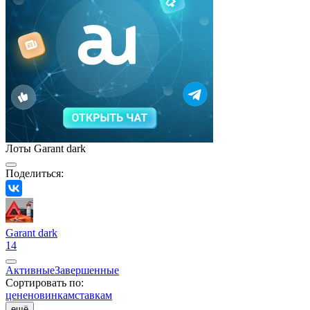
Лоты Garant dark
Поделиться:
Garant dark
14
Активные
Завершенные
Сортировать по:
цене
новинкам
ставкам
ещё