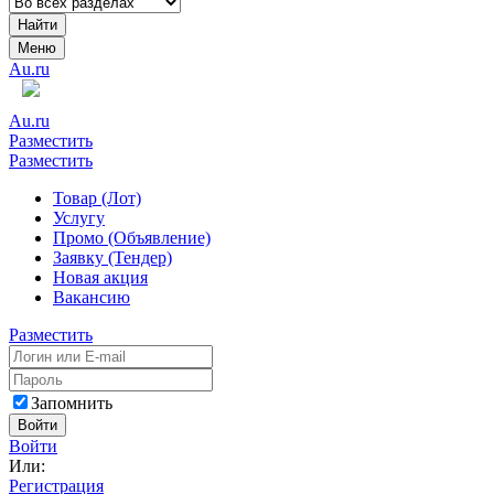
Найти
Меню
Au.ru
Au.ru
Разместить
Разместить
Товар (Лот)
Услугу
Промо (Объявление)
Заявку (Тендер)
Новая акция
Вакансию
Разместить
Запомнить
Войти
Войти
Или:
Регистрация