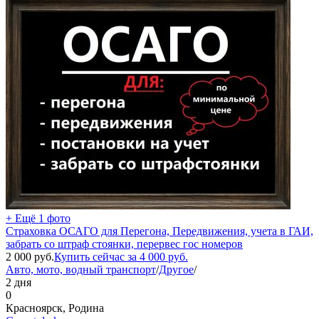
+ Ещё 1 фото
Страховка ОСАГО для Перегона, Передвижения, учета в ГАИ,
забрать со штраф стоянки, перервес гос номеров
2 000
руб.
Купить сейчас за
4 000
руб.
Авто, мото, водный транспорт
/
Другое
/
2 дня
0
Красноярск, Родина