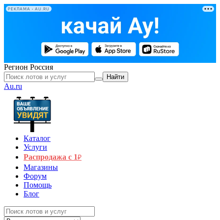
РЕКЛАМА • AU.RU
Регион
Россия
Найти
Au.ru
Каталог
Услуги
Распродажа с 1
₽
Магазины
Форум
Помощь
Блог