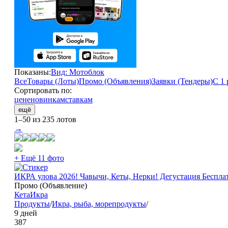
Показаны:
Вид: Мотоблок
Все
Товары (Лоты)
Промо (Объявления)
Заявки (Тендеры)
С 1 
Сортировать по:
цене
новинкам
ставкам
ещё
1–50 из 235 лотов
→
+ Ещё 11 фото
ИКРА улова 2026! Чавычи, Кеты, Нерки! Дегустация Беспла
Промо (Объявление)
Кета
Икра
Продукты
/
Икра, рыба, морепродукты
/
9 дней
387