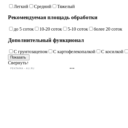
Легкий
Средний
Тяжелый
Рекомендуемая площадь обработки
до 5 соток
10-20 соток
5-10 соток
более 20 соток
Дополнительный функционал
С грунтозацепом
С картофелекопалкой
С косилкой
Свернуть
↑
РЕКЛАМА • AU.RU