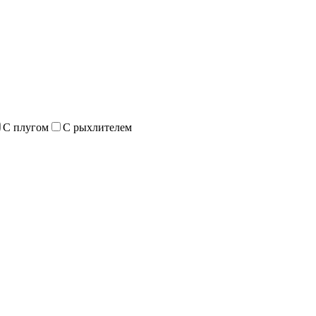
С плугом
С рыхлителем