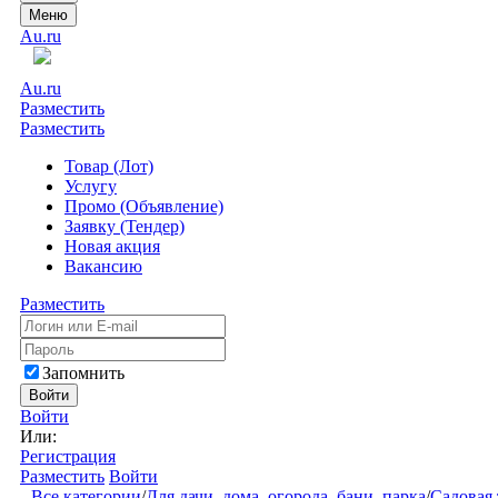
Меню
Au.ru
Au.ru
Разместить
Разместить
Товар (Лот)
Услугу
Промо (Объявление)
Заявку (Тендер)
Новая акция
Вакансию
Разместить
Запомнить
Войти
Войти
Или:
Регистрация
Разместить
Войти
Все категории
/
Для дачи, дома, огорода, бани, парка
/
Садовая