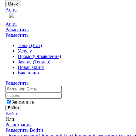
Меню
Au.ru
Au.ru
Разместить
Разместить
Товар (Лот)
Услугу
Промо (Объявление)
Заявку (Тендер)
Новая акция
Вакансию
Разместить
Запомнить
Войти
Войти
Или:
Регистрация
Разместить
Войти
Все категории
/
Домашний быт
/
Домашний текстиль
/
Одеяла, 