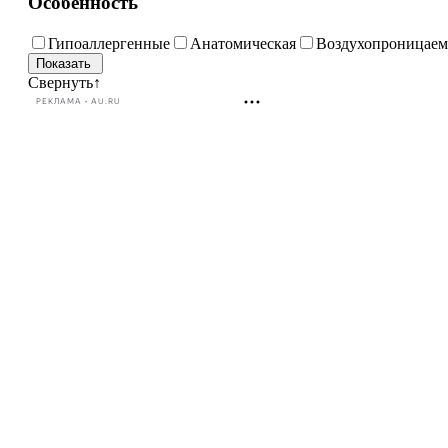
Особенность
Гипоаллергенные
Анатомическая
Воздухопроницае
Свернуть
↑
РЕКЛАМА • AU.RU