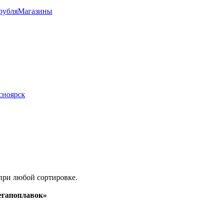
рубля
Магазины
асноярск
при любой сортировке.
гапоплавок»