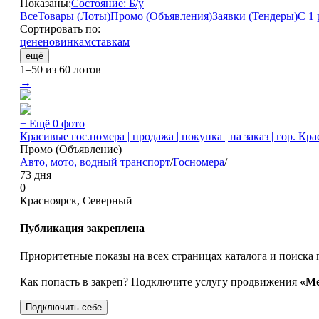
Показаны:
Состояние: Б/у
Все
Товары (Лоты)
Промо (Объявления)
Заявки (Тендеры)
С 1 
Сортировать по:
цене
новинкам
ставкам
ещё
1–50 из 60 лотов
→
+ Ещё 0 фото
Красивые гос.номера | продажа | покупка | на заказ | гор. Кр
Промо (Объявление)
Авто, мото, водный транспорт
/
Госномера
/
73 дня
0
Красноярск, Северный
Публикация закреплена
Приоритетные показы на всех страницах каталога и поиска 
Как попасть в закреп? Подключите услугу продвижения
«Ме
Подключить себе