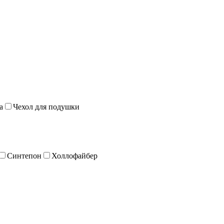
а
Чехол для подушки
Синтепон
Холлофайбер