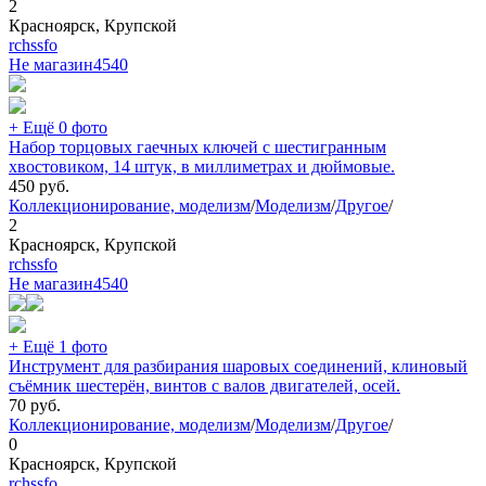
2
Красноярск, Крупской
rchssfo
Не магазин
4540
+ Ещё 0 фото
Набор торцовых гаечных ключей с шестигранным
хвостовиком, 14 штук, в миллиметрах и дюймовые.
450
руб.
Коллекционирование, моделизм
/
Моделизм
/
Другое
/
2
Красноярск, Крупской
rchssfo
Не магазин
4540
+ Ещё 1 фото
Инструмент для разбирания шаровых соединений, клиновый
съёмник шестерён, винтов с валов двигателей, осей.
70
руб.
Коллекционирование, моделизм
/
Моделизм
/
Другое
/
0
Красноярск, Крупской
rchssfo