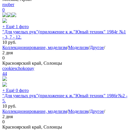
roober
0
+ Ещё 1 фото
"Для умелых рук"(приложение к ж."Юный техник" 1984г №1
- 3, 7 - 12.
10
руб.
Коллекционирование, моделизм
/
Моделизм
/
Другое
/
2 дня
0
Красноярский край, Солонцы
cookieschokopay
44
+ Ещё 0 фото
"Для умелых рук"(приложение к ж."Юный техник" 1986г№2 -
5.
10
руб.
Коллекционирование, моделизм
/
Моделизм
/
Другое
/
2 дня
0
Красноярский край, Солонцы