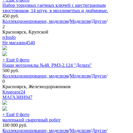
Набор торцовых гаечных ключей с шестигранным
хвостовиком, 14 штук, в миллиметрах и дюймовые.
450
руб.
Коллекционирование, моделизм
/
Моделизм
/
Другое
/
2
Красноярск, Крупской
rchssfo
Не магазин
4540
+ Ещё 0 фото
Наши мотоциклы №48. РМЗ-2.124 "Дельта"
500
руб.
Коллекционирование, моделизм
/
Моделизм
/
Другое
/
0
Красноярск, Железнодорожников
Krugozor24
МАГАЗИН
947
+ Ещё 0 фото
маленький сварочный робот
100 000
руб.
Коллекционирование, моделизм
/
Моделизм
/
Другое
/