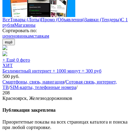
Все
Товары (Лоты)
Промо (Объявления)
Заявки (Тендеры)
С 1
рубля
Магазины
Сортировать по:
цене
новинкам
ставкам
ещё
+ Ещё 0 фото
ХИТ
Безлимитный интернет + 1000 минут = 300 руб
500
руб.
Смартфоны, связь, навигация
/
Сотовая связь, интернет,
ТВ
/
SIM-карты, телефонные номера
/
208
Красноярск, Железнодорожников
Публикация закреплена
Приоритетные показы на всех страницах каталога и поиска
при любой сортировке.