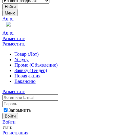
Найти
Меню
Au.ru
Au.ru
Разместить
Разместить
Товар (Лот)
Услугу
Промо (Объявление)
Заявку (Тендер)
Новая акция
Вакансию
Разместить
Запомнить
Войти
Войти
Или:
Регистрация