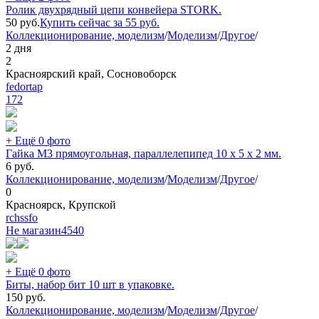
Ролик двухрядный цепи конвейера STORK.
50
руб.
Купить сейчас за
55
руб.
Коллекционирование, моделизм
/
Моделизм
/
Другое
/
2 дня
2
Красноярский край, Сосновоборск
fedortap
172
+ Ещё 0 фото
Гайка М3 прямоугольная, параллелепипед 10 х 5 х 2 мм.
6
руб.
Коллекционирование, моделизм
/
Моделизм
/
Другое
/
0
Красноярск, Крупской
rchssfo
Не магазин
4540
+ Ещё 0 фото
Биты, набор бит 10 шт в упаковке.
150
руб.
Коллекционирование, моделизм
/
Моделизм
/
Другое
/