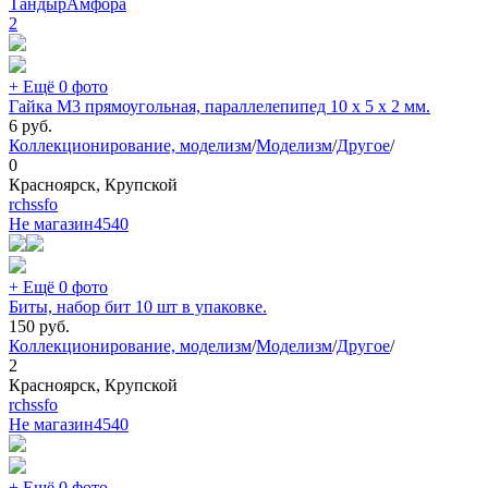
ТандырАмфора
2
+ Ещё 0 фото
Гайка М3 прямоугольная, параллелепипед 10 х 5 х 2 мм.
6
руб.
Коллекционирование, моделизм
/
Моделизм
/
Другое
/
0
Красноярск, Крупской
rchssfo
Не магазин
4540
+ Ещё 0 фото
Биты, набор бит 10 шт в упаковке.
150
руб.
Коллекционирование, моделизм
/
Моделизм
/
Другое
/
2
Красноярск, Крупской
rchssfo
Не магазин
4540
+ Ещё 0 фото