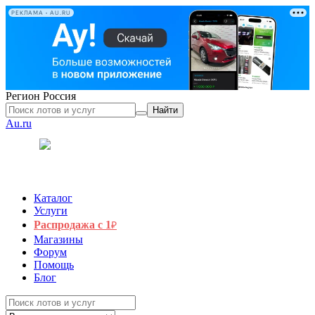
РЕКЛАМА • AU.RU
Регион
Россия
Найти
Au.ru
Каталог
Услуги
Распродажа с 1
₽
Магазины
Форум
Помощь
Блог