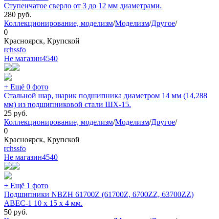
Ступенчатое сверло от 3 до 12 мм диаметрами.
280
руб.
Коллекционирование, моделизм
/
Моделизм
/
Другое
/
0
Красноярск, Крупской
rchssfo
Не магазин
4540
+ Ещё 0 фото
Стальной шар, шарик подшипника диаметром 14 мм (14,288
мм) из подшипниковой стали ШХ-15.
25
руб.
Коллекционирование, моделизм
/
Моделизм
/
Другое
/
0
Красноярск, Крупской
rchssfo
Не магазин
4540
+ Ещё 1 фото
Подшипники NBZH 61700Z (61700Z, 6700ZZ, 63700ZZ)
ABEC-1 10 х 15 х 4 мм.
50
руб.