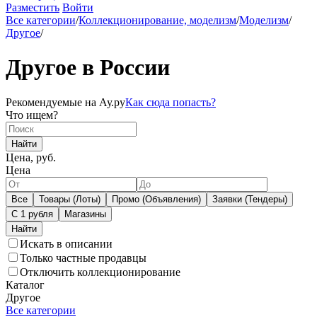
Разместить
Войти
Все категории
/
Коллекционирование, моделизм
/
Моделизм
/
Другое
/
Другое в России
Рекомендуемые на Ау.ру
Как сюда попасть?
Что ищем?
Найти
Цена, руб.
Цена
Все
Товары (Лоты)
Промо (Объявления)
Заявки (Тендеры)
С 1 рубля
Магазины
Искать в описании
Только частные продавцы
Отключить коллекционирование
Каталог
Другое
Все категории