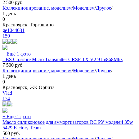
2 500
руб.
Коллекционирование, моделизм
/
Моделизм
/
Другое
/
1 день
0
Красноярск, Торгашино
ge1044031
159
+ Ещё 1 фото
TBS Crossfire Micro Transmitter CRSF TX V2 915/868Mhz
7 500
руб.
Коллекционирование, моделизм
/
Моделизм
/
Другое
/
1 день
0
Красноярск, ЖК Орбита
Vlad_
174
+ Ещё 1 фото
Масло силиконовое для аммортизаторов RC РУ моделей 35w
5429 Factory Team
500
руб.
Коллекционирование, моделизм
/
Моделизм
/
Другое
/