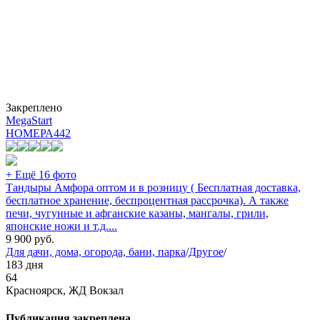
Закреплено
MegaStart
НОМЕРА
442
+ Ещё 16 фото
Тандыры Амфора оптом и в розницу ( Бесплатная доставка,
бесплатное хранение, беспроцентная рассрочка). А также
печи, чугунные и афганские казаны, мангалы, грили,
японские ножи и т.д....
9 900
руб.
Для дачи, дома, огорода, бани, парка
/
Другое
/
183 дня
64
Красноярск, ЖД Вокзал
Публикация закреплена