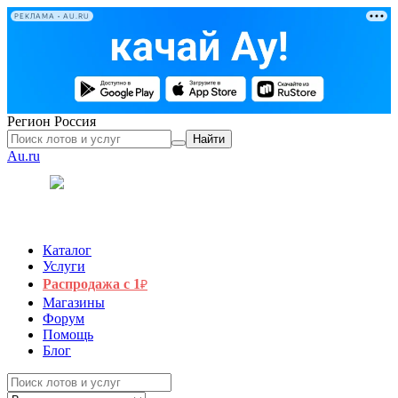
РЕКЛАМА • AU.RU
Регион
Россия
Найти
Au.ru
Каталог
Услуги
Распродажа с 1
₽
Магазины
Форум
Помощь
Блог