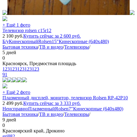
+ Ещё 1 фото
Телевизор rolsen c15r12
2 100
руб.
Купить сейчас за
2 600
руб.
Б/у
Кинескопный
Rolsen
15"
Кинескопные (640x480)
Бытовая техника
/
ТВ и видео
/
Телевизоры
/
5 дней
0
Красноярск, Предмостная площадь
123123123123123
91
+ Ещё 2 фото
Плазменный дисплей, монитор, телевизор Rolsen RP-42P10
2 499
руб.
Купить сейчас за
3 333
руб.
Неисправно
Плазменный
Rolsen
7"
Кинескопные (640x480)
Бытовая техника
/
ТВ и видео
/
Телевизоры
/
9 дней
0
Красноярский край, Дрокино
grill82