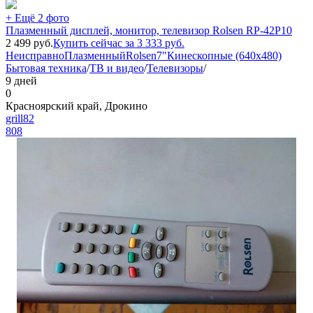
+ Ещё 2 фото
Плазменный дисплей, монитор, телевизор Rolsen RP-42P10
2 499
руб.
Купить сейчас за
3 333
руб.
Неисправно
Плазменный
Rolsen
7"
Кинескопные (640x480)
Бытовая техника
/
ТВ и видео
/
Телевизоры
/
9 дней
0
Красноярский край, Дрокино
grill82
808