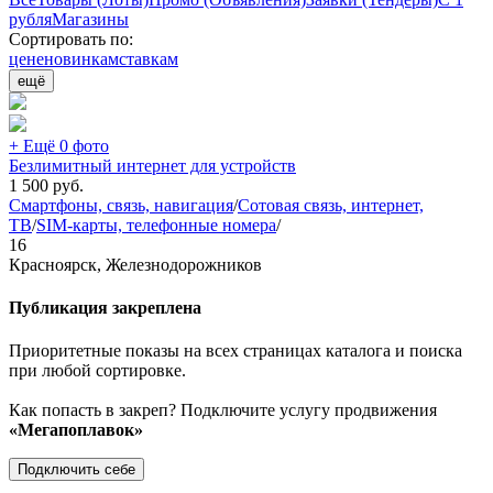
рубля
Магазины
Сортировать по:
цене
новинкам
ставкам
ещё
+ Ещё 0 фото
Безлимитный интернет для устройств
1 500
руб.
Смартфоны, связь, навигация
/
Сотовая связь, интернет,
ТВ
/
SIM-карты, телефонные номера
/
16
Красноярск, Железнодорожников
Публикация закреплена
Приоритетные показы на всех страницах каталога и поиска
при любой сортировке.
Как попасть в закреп? Подключите услугу продвижения
«Мегапоплавок»
Подключить себе