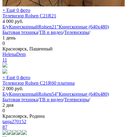
+ Ещё 0 фото
Телевизор Rolsen C21R21
4 000
руб.
Б/у
Кинескопный
Rolsen
21"
Кинескопные (640x480)
Бытовая техника
/
ТВ и видео
/
Телевизоры
/
1 день
0
Красноярск, Пашенный
HelenaDem
11
+ Ещё 0 фото
Телевизор Rolsen C21R60 платина
2 000
руб.
Б/у
Кинескопный
Rolsen
54"
Кинескопные (640x480)
Бытовая техника
/
ТВ и видео
/
Телевизоры
/
2 дня
0
Красноярск, Родина
tanja270152
87