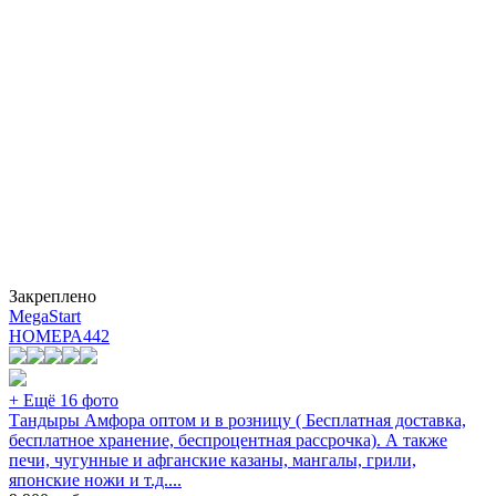
Закреплено
MegaStart
НОМЕРА
442
+ Ещё 16 фото
Тандыры Амфора оптом и в розницу ( Бесплатная доставка,
бесплатное хранение, беспроцентная рассрочка). А также
печи, чугунные и афганские казаны, мангалы, грили,
японские ножи и т.д....