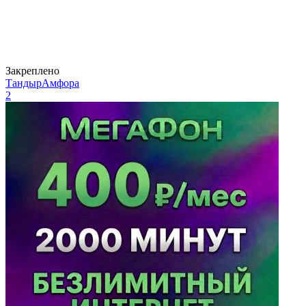
Закреплено
ТандырАмфора
2