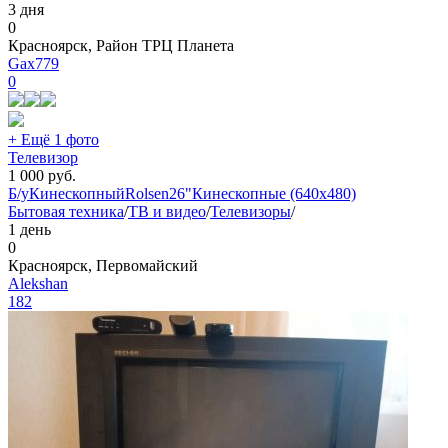
3 дня
0
Красноярск, Район ТРЦ Планета
Gax779
0
+ Ещё 1 фото
Телевизор
1 000
руб.
Б/у
Кинескопный
Rolsen
26"
Кинескопные (640x480)
Бытовая техника
/
ТВ и видео
/
Телевизоры
/
1 день
0
Красноярск, Первомайский
Alekshan
182