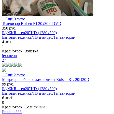
+ Ещё 0 фото
Телевизор Rolsen Rl-20x30 с DVD
350
руб.
Б/у
ЖК
Rolsen
20"
HD (1280x720)
Бытовая техника
/
ТВ и видео
/
Телевизоры
/
4 дня
1
Красноярск, Взлётка
lexxneon
27
+ Ещё 2 фото
Матрица в сборе с лампами от Rolsen RL-20D20D
99
руб.
Б/у
ЖК
Rolsen
20"
HD (1280x720)
Бытовая техника
/
ТВ и видео
/
Телевизоры
/
6 дней
0
Красноярск, Солнечный
Prodam 555