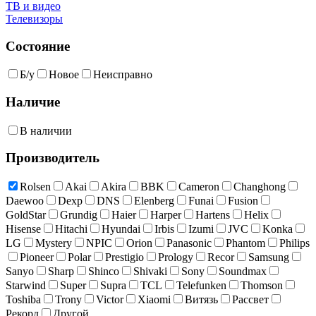
ТВ и видео
Телевизоры
Состояние
Б/у
Новое
Неисправно
Наличие
В наличии
Производитель
Rolsen
Akai
Akira
BBK
Cameron
Changhong
Daewoo
Dexp
DNS
Elenberg
Funai
Fusion
GoldStar
Grundig
Haier
Harper
Hartens
Helix
Hisense
Hitachi
Hyundai
Irbis
Izumi
JVC
Konka
LG
Mystery
NPIC
Orion
Panasonic
Phantom
Philips
Pioneer
Polar
Prestigio
Prology
Recor
Samsung
Sanyo
Sharp
Shinco
Shivaki
Sony
Soundmax
Starwind
Super
Supra
TCL
Telefunken
Thomson
Toshiba
Trony
Victor
Xiaomi
Витязь
Рассвет
Рекорд
Другой