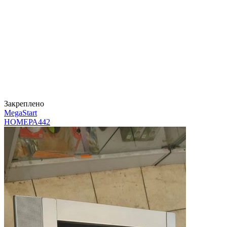
Закреплено
MegaStart
НОМЕРА
442