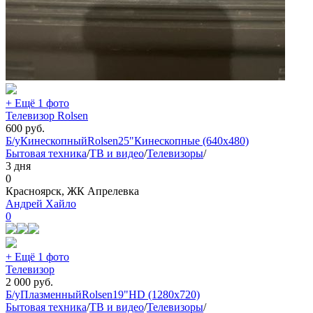
+ Ещё 1 фото
Телевизор Rolsen
600
руб.
Б/у
Кинескопный
Rolsen
25"
Кинескопные (640x480)
Бытовая техника
/
ТВ и видео
/
Телевизоры
/
3 дня
0
Красноярск, ЖК Апрелевка
Андрей Хайло
0
+ Ещё 1 фото
Телевизор
2 000
руб.
Б/у
Плазменный
Rolsen
19"
HD (1280x720)
Бытовая техника
/
ТВ и видео
/
Телевизоры
/