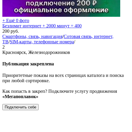
+ Ещё 0 фото
Безлимит интернет + 2000 минут = 400
200
руб.
Смартфоны, связь, навигация
/
Сотовая связь, интернет,
ТВ
/
SIM-карты, телефонные номера
/
2
Красноярск, Железнодорожников
Публикация закреплена
Приоритетные показы на всех страницах каталога и поиска
при любой сортировке.
Как попасть в закреп? Подключите услугу продвижения
«Мегапоплавок»
Подключить себе