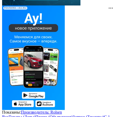
РЕКЛАМА • AU.RU
Показаны:
Производитель: Rolsen
Все
Товары (Лоты)
Промо (Объявления)
Заявки (Тендеры)
С 1