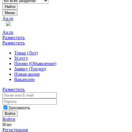
Найти
Меню
Au.ru
Au.ru
Разместить
Разместить
Товар (Лот)
Услугу
Промо (Объявление)
Заявку (Тендер)
Новая акция
Вакансию
Разместить
Запомнить
Войти
Войти
Или:
Регистрация