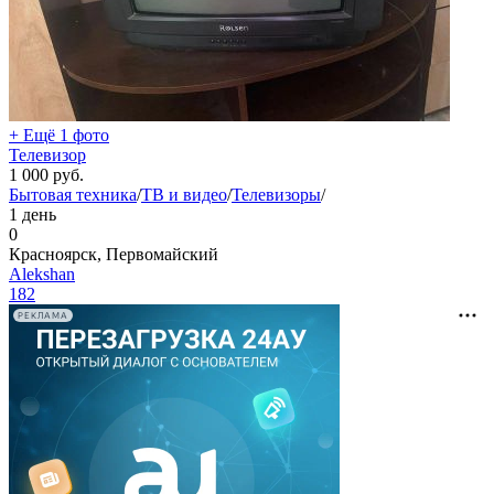
+ Ещё 1 фото
Телевизор
1 000
руб.
Бытовая техника
/
ТВ и видео
/
Телевизоры
/
1 день
0
Красноярск, Первомайский
Alekshan
182
РЕКЛАМА