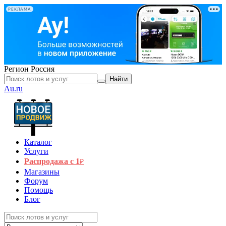
РЕКЛАМА
Регион
Россия
Найти
Au.ru
Каталог
Услуги
Распродажа с 1
₽
Магазины
Форум
Помощь
Блог