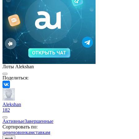
Лоты Alekshan
Поделиться:
Alekshan
182
Активные
Завершенные
Сортировать по:
цене
новинкам
ставкам
ещё