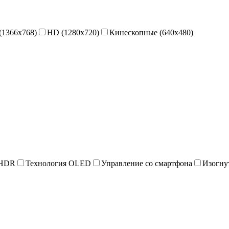
(1366x768)
HD (1280x720)
Кинескопные (640x480)
 HDR
Технология OLED
Управление со смартфона
Изогну