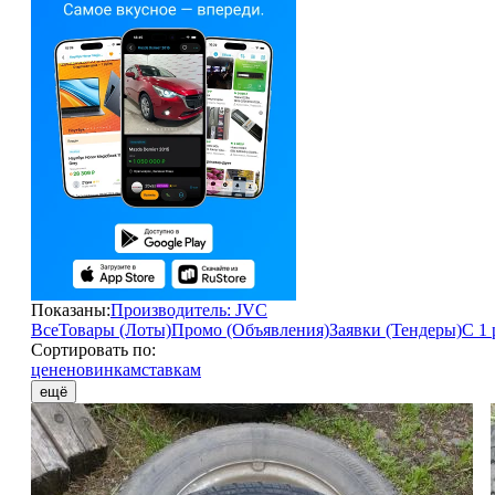
Показаны:
Производитель: JVC
Все
Товары (Лоты)
Промо (Объявления)
Заявки (Тендеры)
С 1 
Сортировать по:
цене
новинкам
ставкам
ещё