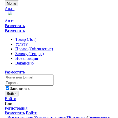
Меню
Au.ru
Au.ru
Разместить
Разместить
Товар (Лот)
Услугу
Промо (Объявление)
Заявку (Тендер)
Новая акция
Вакансию
Разместить
Запомнить
Войти
Войти
Или:
Регистрация
Разместить
Войти
Все категории
/
Бытовая техника
/
ТВ и видео
/
Телевизоры
/