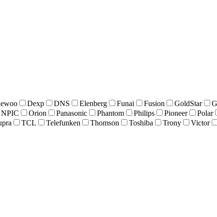
ewoo
Dexp
DNS
Elenberg
Funai
Fusion
GoldStar
G
NPIC
Orion
Panasonic
Phantom
Philips
Pioneer
Polar
upra
TCL
Telefunken
Thomson
Toshiba
Trony
Victor