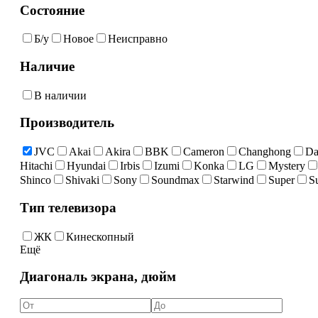
Состояние
Б/у
Новое
Неисправно
Наличие
В наличии
Производитель
JVC
Akai
Akira
BBK
Cameron
Changhong
Da
Hitachi
Hyundai
Irbis
Izumi
Konka
LG
Mystery
Shinco
Shivaki
Sony
Soundmax
Starwind
Super
S
Тип телевизора
ЖК
Кинескопный
Ещё
Диагональ экрана, дюйм