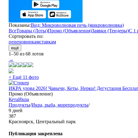
Показаны:
Вид: Микроволновая печь (микроволновка)
Все
Товары (Лоты)
Промо (Объявления)
Заявки (Тендеры)
С 1 
Сортировать по:
цене
новинкам
ставкам
ещё
1–50 из 68 лотов
→
+ Ещё 11 фото
ИКРА улова 2026! Чавычи, Кеты, Нерки! Дегустация Беспла
Промо (Объявление)
Кета
Икра
Продукты
/
Икра, рыба, морепродукты
/
9 дней
387
Красноярск, Центральный парк
Публикация закреплена