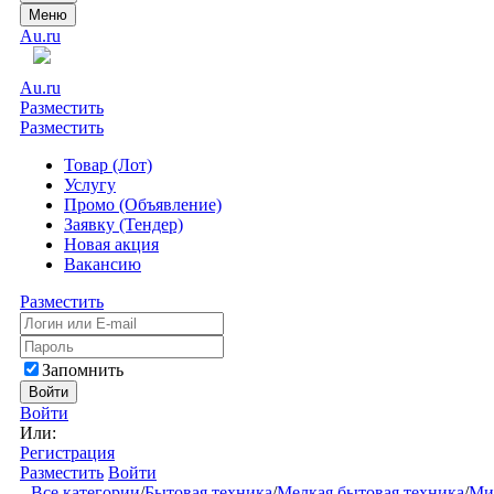
Меню
Au.ru
Au.ru
Разместить
Разместить
Товар (Лот)
Услугу
Промо (Объявление)
Заявку (Тендер)
Новая акция
Вакансию
Разместить
Запомнить
Войти
Войти
Или:
Регистрация
Разместить
Войти
Все категории
/
Бытовая техника
/
Мелкая бытовая техника
/
Ми