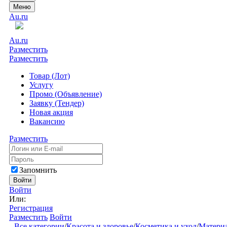
Меню
Au.ru
Au.ru
Разместить
Разместить
Товар (Лот)
Услугу
Промо (Объявление)
Заявку (Тендер)
Новая акция
Вакансию
Разместить
Запомнить
Войти
Войти
Или:
Регистрация
Разместить
Войти
Все категории
/
Красота и здоровье
/
Косметика и уход
/
Матери