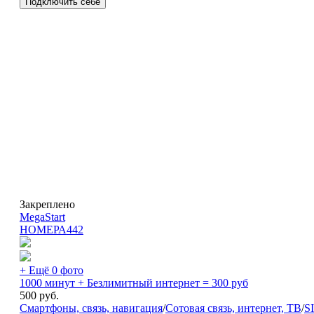
Подключить себе
Закреплено
MegaStart
НОМЕРА
442
+ Ещё 0 фото
1000 минут + Безлимитный интернет = 300 руб
500
руб.
Смартфоны, связь, навигация
/
Сотовая связь, интернет, ТВ
/
S