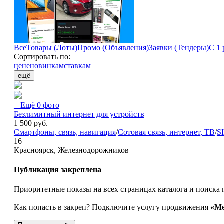
Все
Товары (Лоты)
Промо (Объявления)
Заявки (Тендеры)
С 1 
Сортировать по:
цене
новинкам
ставкам
ещё
+ Ещё 0 фото
Безлимитный интернет для устройств
1 500
руб.
Смартфоны, связь, навигация
/
Сотовая связь, интернет, ТВ
/
S
16
Красноярск, Железнодорожников
Публикация закреплена
Приоритетные показы на всех страницах каталога и поиска 
Как попасть в закреп? Подключите услугу продвижения
«Ме