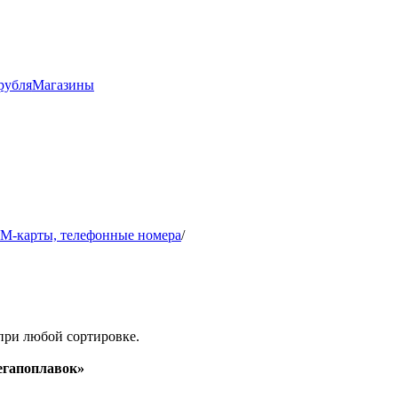
рубля
Магазины
IM-карты, телефонные номера
/
при любой сортировке.
гапоплавок»