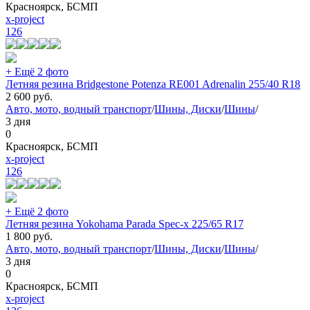
Красноярск, БСМП
x-project
126
+ Ещё 2 фото
Летняя резина Bridgestone Potenza RE001 Adrenalin 255/40 R18
2 600
руб.
Авто, мото, водный транспорт
/
Шины, Диски
/
Шины
/
3 дня
0
Красноярск, БСМП
x-project
126
+ Ещё 2 фото
Летняя резина Yokohama Parada Spec-x 225/65 R17
1 800
руб.
Авто, мото, водный транспорт
/
Шины, Диски
/
Шины
/
3 дня
0
Красноярск, БСМП
x-project