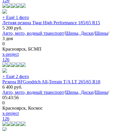
126
+ Ещё 1 фото
Летняя резина Tigar High Performance 185/65 R15
5 200
руб.
Авто, мото, водный транспорт
/
Шины, Диски
/
Шины
/
3 дня
0
Красноярск, БСМП
x-project
126
+ Ещё 2 фото
Резина BFGoodrich All-Terrain T/A LT 265/65 R18
6 400
руб.
Авто, мото, водный транспорт
/
Шины, Диски
/
Шины
/
05:43:56
0
Красноярск, Космос
x-project
126