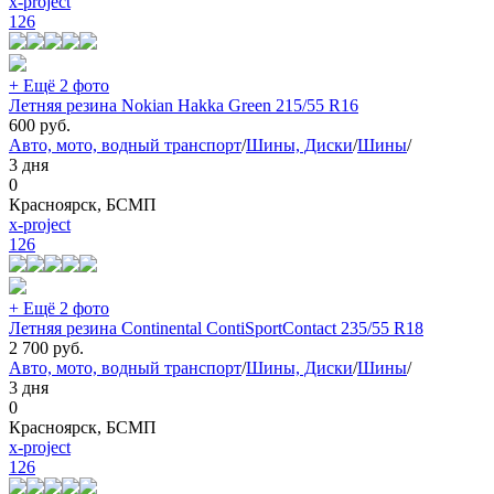
x-project
126
+ Ещё 2 фото
Летняя резина Nokian Hakka Green 215/55 R16
600
руб.
Авто, мото, водный транспорт
/
Шины, Диски
/
Шины
/
3 дня
0
Красноярск, БСМП
x-project
126
+ Ещё 2 фото
Летняя резина Continental ContiSportContact 235/55 R18
2 700
руб.
Авто, мото, водный транспорт
/
Шины, Диски
/
Шины
/
3 дня
0
Красноярск, БСМП
x-project
126