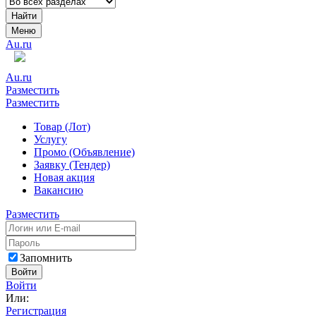
Найти
Меню
Au.ru
Au.ru
Разместить
Разместить
Товар (Лот)
Услугу
Промо (Объявление)
Заявку (Тендер)
Новая акция
Вакансию
Разместить
Запомнить
Войти
Войти
Или:
Регистрация