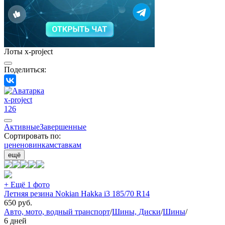
Лоты x-project
Поделиться:
x-project
126
Активные
Завершенные
Сортировать по:
цене
новинкам
ставкам
ещё
+ Ещё 1 фото
Летняя резина Nokian Hakka i3 185/70 R14
650
руб.
Авто, мото, водный транспорт
/
Шины, Диски
/
Шины
/
6 дней