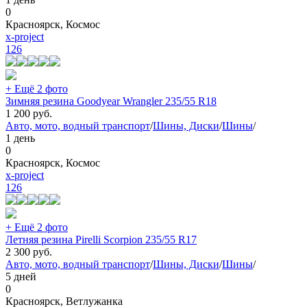
0
Красноярск, Космос
x-project
126
+ Ещё 2 фото
Зимняя резина Goodyear Wrangler 235/55 R18
1 200
руб.
Авто, мото, водный транспорт
/
Шины, Диски
/
Шины
/
1 день
0
Красноярск, Космос
x-project
126
+ Ещё 2 фото
Летняя резина Pirelli Scorpion 235/55 R17
2 300
руб.
Авто, мото, водный транспорт
/
Шины, Диски
/
Шины
/
5 дней
0
Красноярск, Ветлужанка