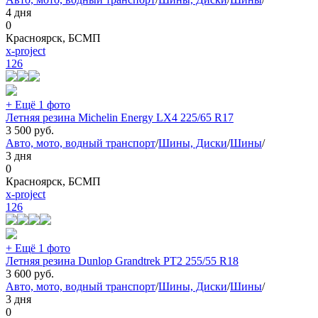
4 дня
0
Красноярск, БСМП
x-project
126
+ Ещё 1 фото
Летняя резина Michelin Energy LX4 225/65 R17
3 500
руб.
Авто, мото, водный транспорт
/
Шины, Диски
/
Шины
/
3 дня
0
Красноярск, БСМП
x-project
126
+ Ещё 1 фото
Летняя резина Dunlop Grandtrek PT2 255/55 R18
3 600
руб.
Авто, мото, водный транспорт
/
Шины, Диски
/
Шины
/
3 дня
0