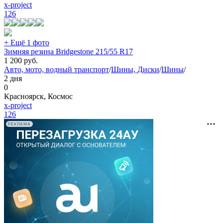
x-project
126
+ Ещё 1 фото
Зимняя резина Bridgestone 215/55 R17
1 200
руб.
Авто, мото, водный транспорт
/
Шины, Диски
/
Шины
/
2 дня
0
Красноярск, Космос
x-project
126
РЕКЛАМА