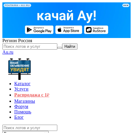
РЕКЛАМА • AU.RU
Регион
Россия
Найти
Au.ru
Каталог
Услуги
Распродажа с 1
₽
Магазины
Форум
Помощь
Блог