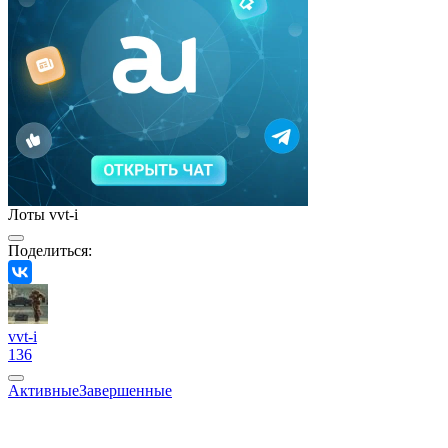
Лоты vvt-i
Поделиться:
vvt-i
136
Активные
Завершенные