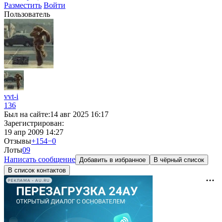
Разместить
Войти
Пользователь
vvt-i
136
Был на сайте:
14 авг 2025 16:17
Зарегистрирован:
19 апр 2009 14:27
Отзывы
+154
−0
Лоты
0
9
Написать сообщение
Добавить в избранное
В чёрный список
В список контактов
РЕКЛАМА • AU.RU