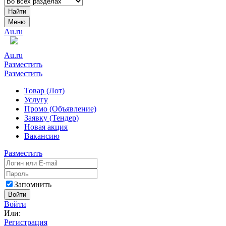
Найти
Меню
Au.ru
Au.ru
Разместить
Разместить
Товар (Лот)
Услугу
Промо (Объявление)
Заявку (Тендер)
Новая акция
Вакансию
Разместить
Запомнить
Войти
Войти
Или:
Регистрация