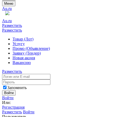
Меню
Au.ru
Au.ru
Разместить
Разместить
Товар (Лот)
Услугу
Промо (Объявление)
Заявку (Тендер)
Новая акция
Вакансию
Разместить
Запомнить
Войти
Войти
Или:
Регистрация
Разместить
Войти
Пользователь