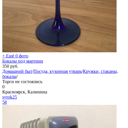
+ Ещё 0 фото
Бокалы под мартини
350
руб.
Домашний быт
/
Посуда, кухонная утварь
/
Кружки, стаканы,
бокалы
/
Торги не состоялись
0
Красноярск, Калинина
syrok25
58