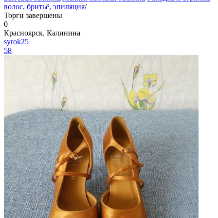
волос, бритьё, эпиляция
/
Торги завершены
0
Красноярск, Калинина
syrok25
58