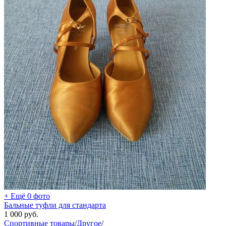
+ Ещё 0 фото
Бальные туфли для стандарта
1 000
руб.
Спортивные товары
/
Другое
/