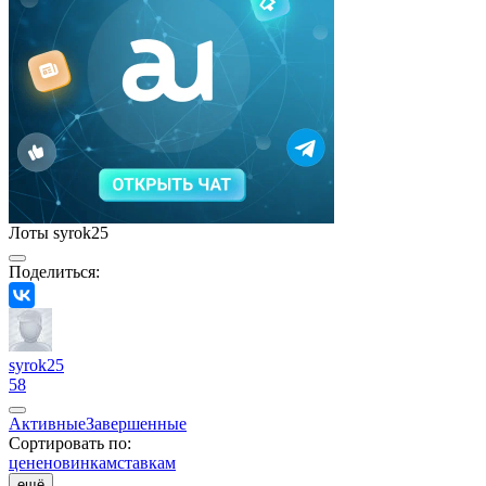
Лоты syrok25
Поделиться:
syrok25
58
Активные
Завершенные
Сортировать по:
цене
новинкам
ставкам
ещё