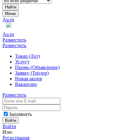
Найти
Меню
Au.ru
Au.ru
Разместить
Разместить
Товар (Лот)
Услугу
Промо (Объявление)
Заявку (Тендер)
Новая акция
Вакансию
Разместить
Запомнить
Войти
Войти
Или:
Регистрация