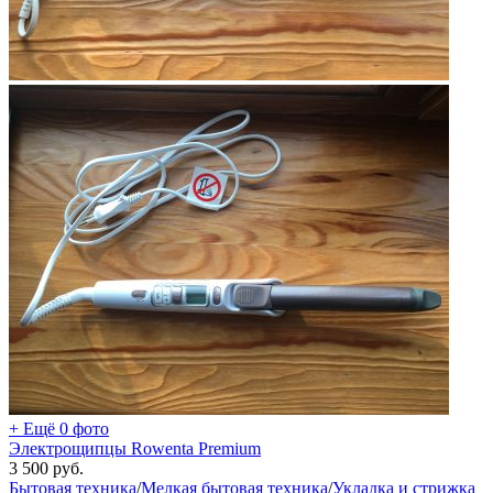
+ Ещё 0 фото
Электрощипцы Rowenta Premium
3 500
руб.
Бытовая техника
/
Мелкая бытовая техника
/
Укладка и стрижка