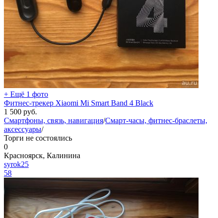
+ Ещё 1 фото
Фитнес-трекер Xiaomi Mi Smart Band 4 Black
1 500
руб.
Смартфоны, связь, навигация
/
Смарт-часы, фитнес-браслеты,
аксессуары
/
Торги не состоялись
0
Красноярск, Калинина
syrok25
58