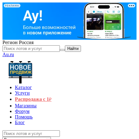
РЕКЛАМА
Регион
Россия
Найти
Au.ru
Каталог
Услуги
Распродажа с 1
₽
Магазины
Форум
Помощь
Блог