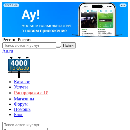
РЕКЛАМА
Регион
Россия
Найти
Au.ru
Каталог
Услуги
Распродажа с 1
₽
Магазины
Форум
Помощь
Блог