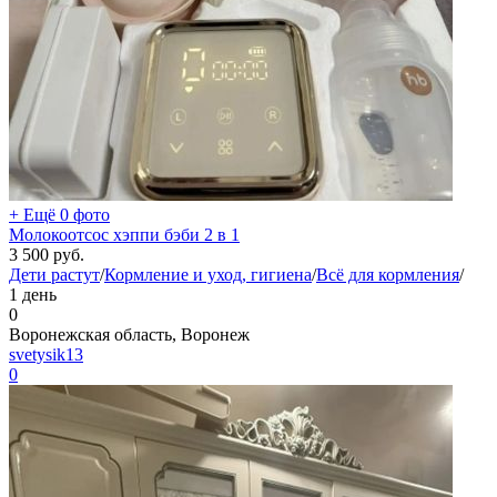
+ Ещё 0 фото
Молокоотсос хэппи бэби 2 в 1
3 500
руб.
Дети растут
/
Кормление и уход, гигиена
/
Всё для кормления
/
1 день
0
Воронежская область, Воронеж
svetysik13
0