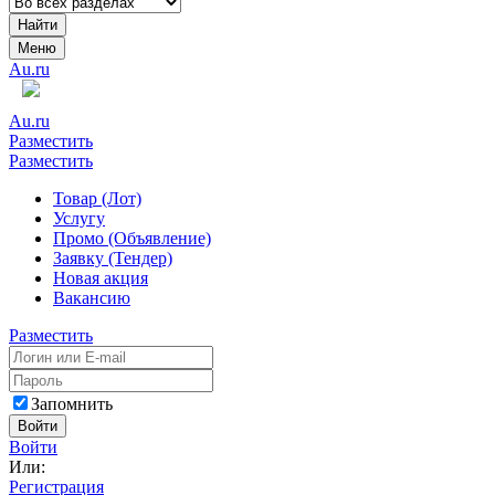
Найти
Меню
Au.ru
Au.ru
Разместить
Разместить
Товар (Лот)
Услугу
Промо (Объявление)
Заявку (Тендер)
Новая акция
Вакансию
Разместить
Запомнить
Войти
Войти
Или:
Регистрация