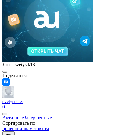
Лоты svetysik13
Поделиться:
svetysik13
0
Активные
Завершенные
Сортировать по:
цене
новинкам
ставкам
ещё