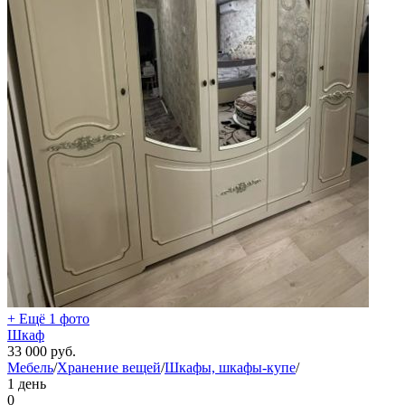
+ Ещё 1 фото
Шкаф
33 000
руб.
Мебель
/
Хранение вещей
/
Шкафы, шкафы-купе
/
1 день
0