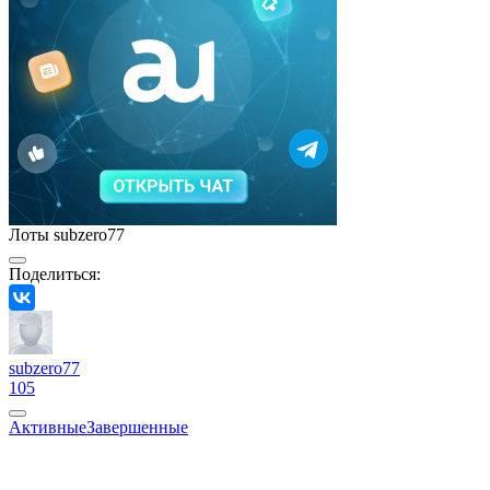
Лоты subzero77
Поделиться:
subzero77
105
Активные
Завершенные