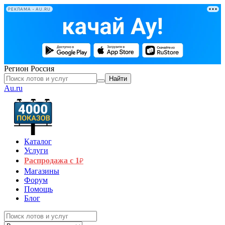
РЕКЛАМА • AU.RU
Регион
Россия
Найти
Au.ru
Каталог
Услуги
Распродажа с 1
₽
Магазины
Форум
Помощь
Блог