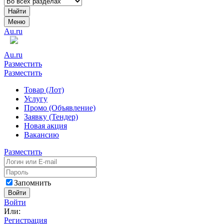
Найти
Меню
Au.ru
Au.ru
Разместить
Разместить
Товар (Лот)
Услугу
Промо (Объявление)
Заявку (Тендер)
Новая акция
Вакансию
Разместить
Запомнить
Войти
Войти
Или:
Регистрация