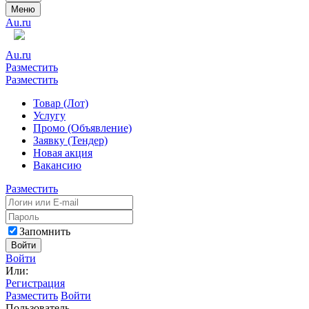
Меню
Au.ru
Au.ru
Разместить
Разместить
Товар (Лот)
Услугу
Промо (Объявление)
Заявку (Тендер)
Новая акция
Вакансию
Разместить
Запомнить
Войти
Войти
Или:
Регистрация
Разместить
Войти
Пользователь