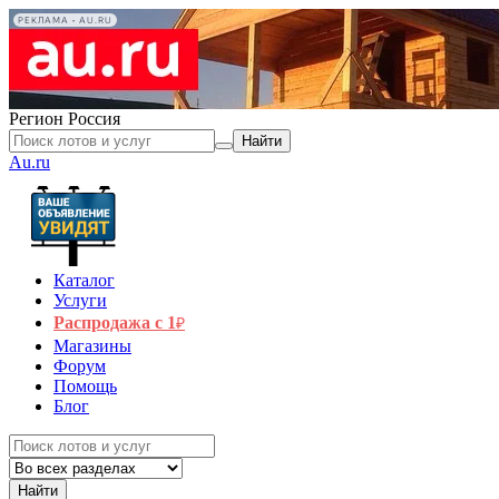
РЕКЛАМА • AU.RU
Регион
Россия
Найти
Au.ru
Каталог
Услуги
Распродажа с 1
₽
Магазины
Форум
Помощь
Блог
Найти