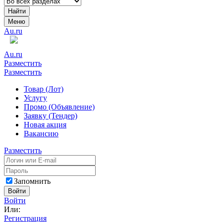
Найти
Меню
Au.ru
Au.ru
Разместить
Разместить
Товар (Лот)
Услугу
Промо (Объявление)
Заявку (Тендер)
Новая акция
Вакансию
Разместить
Запомнить
Войти
Войти
Или:
Регистрация