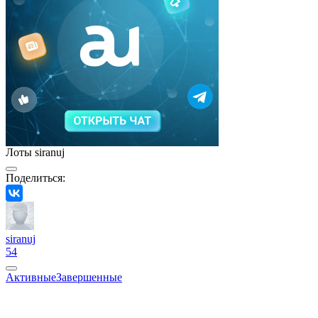
Лоты siranuj
Поделиться:
siranuj
54
Активные
Завершенные