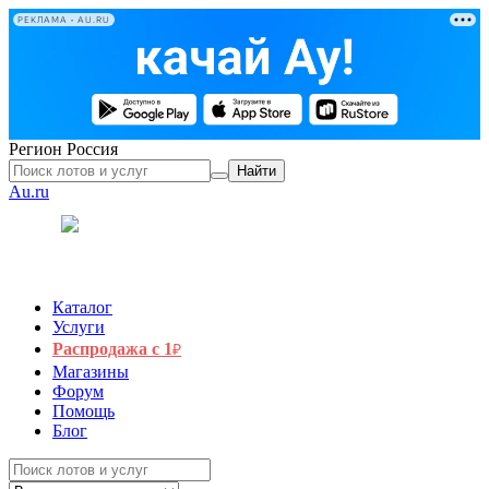
РЕКЛАМА • AU.RU
Регион
Россия
Найти
Au.ru
Каталог
Услуги
Распродажа с 1
₽
Магазины
Форум
Помощь
Блог