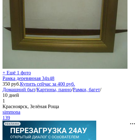
+ Ещё 1 фото
Рамка деревянная 34х48
350
руб.
Купить сейчас за
400
руб.
Домашний быт
/
Картины, панно
/
Рамки, багет
/
10 дней
1
Красноярск, Зелёная Роща
simmona
139
РЕКЛАМА