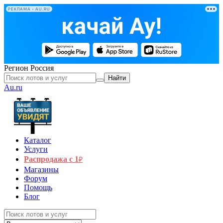
РЕКЛАМА • AU.RU
Регион
Россия
Найти
Au.ru
Каталог
Услуги
Распродажа с 1
₽
Магазины
Форум
Помощь
Блог