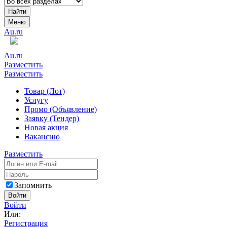
Найти
Меню
Au.ru
Au.ru
Разместить
Разместить
Товар (Лот)
Услугу
Промо (Объявление)
Заявку (Тендер)
Новая акция
Вакансию
Разместить
Запомнить
Войти
Войти
Или:
Регистрация