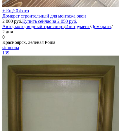
+ Ещё 0 фото
Домкрат строительный для монтажа окон
2 000
руб.
Купить сейчас за
2 050
руб.
Авто, мото, водный транспорт
/
Инструмент
/
Домкраты
/
2 дня
0
Красноярск, Зелёная Роща
simmona
139