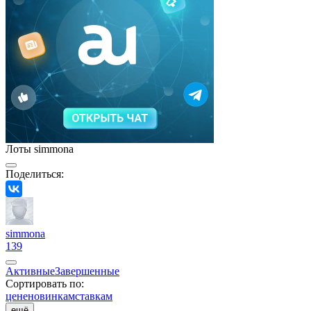
Лоты simmona
Поделиться:
simmona
139
Активные
Завершенные
Сортировать по:
цене
новинкам
ставкам
ещё