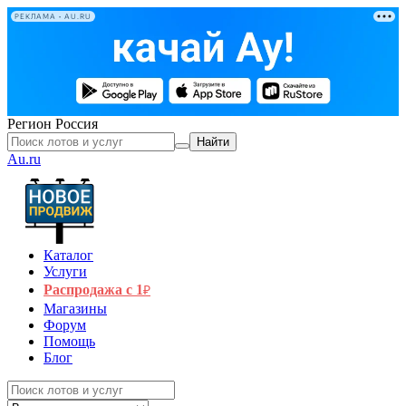
РЕКЛАМА • AU.RU
Регион
Россия
Найти
Au.ru
Каталог
Услуги
Распродажа с 1
₽
Магазины
Форум
Помощь
Блог