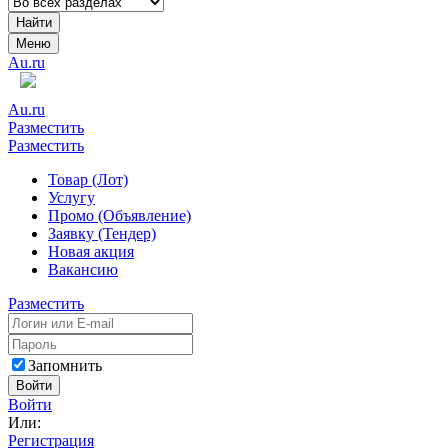
Найти
Меню
Au.ru
Au.ru
Разместить
Разместить
Товар (Лот)
Услугу
Промо (Объявление)
Заявку (Тендер)
Новая акция
Вакансию
Разместить
Запомнить
Войти
Войти
Или:
Регистрация