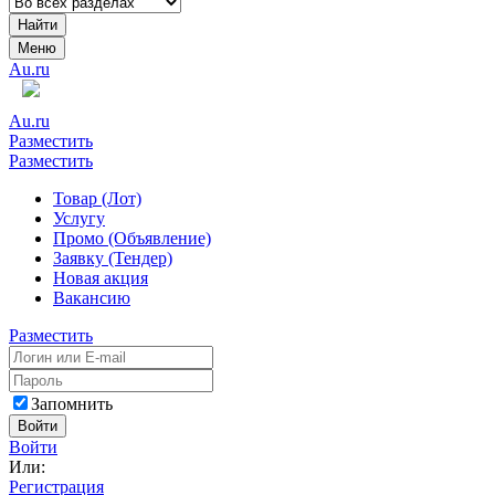
Найти
Меню
Au.ru
Au.ru
Разместить
Разместить
Товар (Лот)
Услугу
Промо (Объявление)
Заявку (Тендер)
Новая акция
Вакансию
Разместить
Запомнить
Войти
Войти
Или:
Регистрация