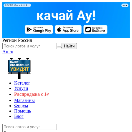
РЕКЛАМА • AU.RU
Регион
Россия
Найти
Au.ru
Каталог
Услуги
Распродажа с 1
₽
Магазины
Форум
Помощь
Блог